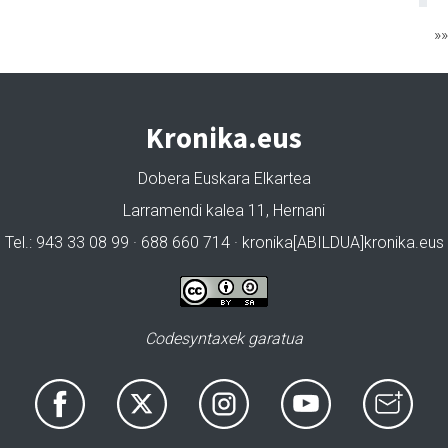
»
Kronika.eus
Dobera Euskara Elkartea
Larramendi kalea 11, Hernani
Tel.: 943 33 08 99 · 688 660 714 · kronika[ABILDUA]kronika.eus
Codesyntaxek garatua