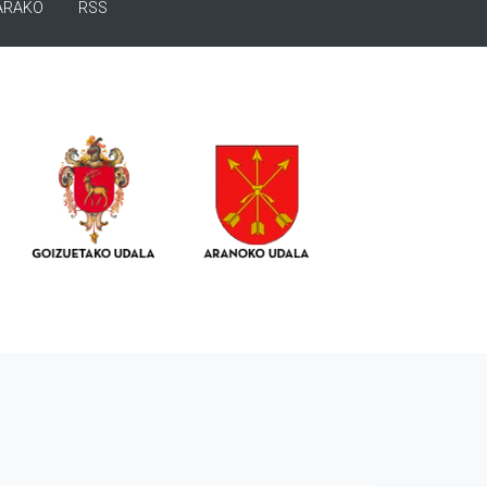
ARAKO
RSS