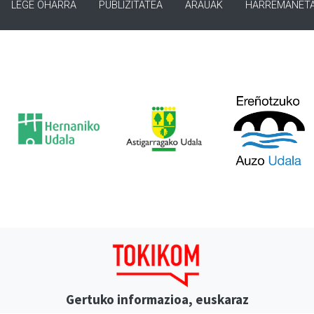
LEGE OHARRA
PUBLIZITATEA
ARAUAK
HARREMANET
Gertuko informazioa, euskaraz