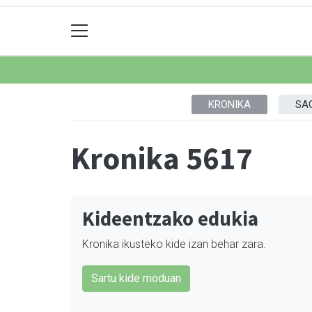
KRONIKA
SA
Kronika 5617
Kideentzako edukia
Kronika ikusteko kide izan behar zara.
Sartu kide moduan