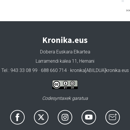
»
Kronika.eus
Dobera Euskara Elkartea
Larramendi kalea 11, Hernani
Tel.: 943 33 08 99 · 688 660 714 · kronika[ABILDUA]kronika.eus
Codesyntaxek garatua