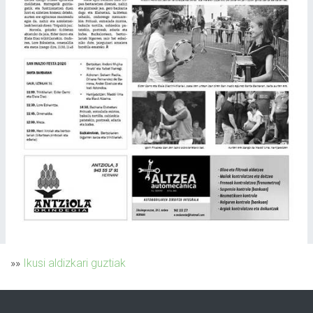
»»
Ikusi aldizkari guztiak