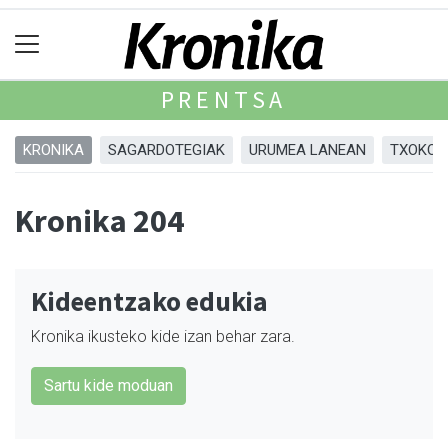
PRENTSA
KRONIKA
SAGARDOTEGIAK
URUMEA LANEAN
TXOKOA
Kronika 204
Kideentzako edukia
Kronika ikusteko kide izan behar zara.
Sartu kide moduan