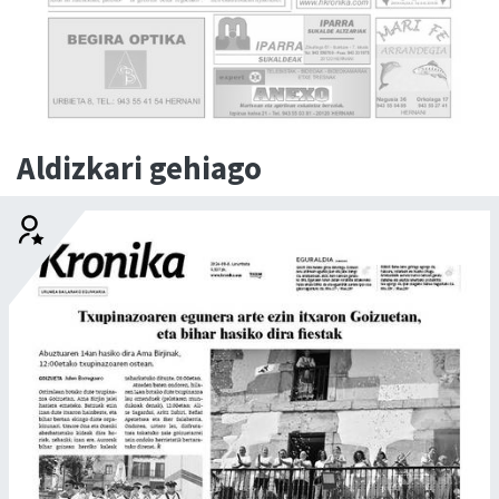
Aldizkari gehiago