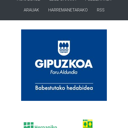
ARAUAK
HARREMANETARAKO
RSS