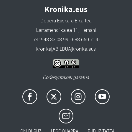
Kronika.eus
Dobera Euskara Elkartea
Larramendi kalea 11, Hernani
Tel.: 943 33 08 99 · 688 660 714 ·
kronika[ABILDUA]kronika.eus
Codesyntaxek garatua
HONI BURUZ
LEGE OHARRA
PUBLIZITATEA