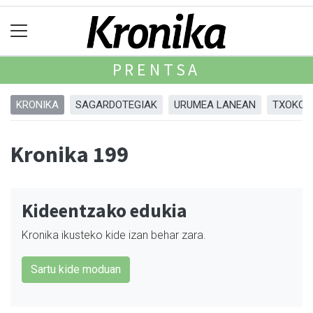
PRENTSA
KRONIKA
SAGARDOTEGIAK
URUMEA LANEAN
TXOKOA
Kronika 199
Kideentzako edukia
Kronika ikusteko kide izan behar zara.
Sartu kide moduan