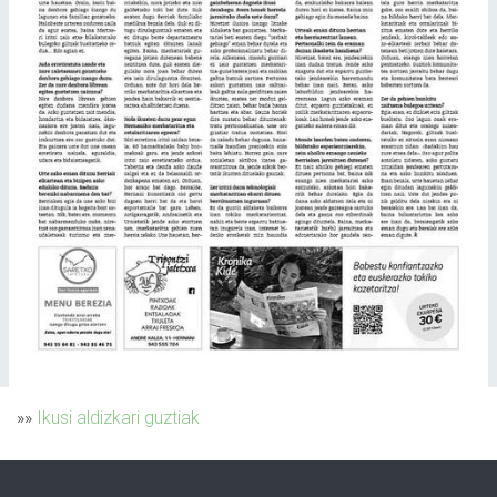
»»
Ikusi aldizkari guztiak