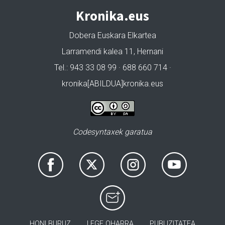
Kronika.eus
Dobera Euskara Elkartea
Larramendi kalea 11, Hernani
Tel.: 943 33 08 99 · 688 660 714 ·
kronika[ABILDUA]kronika.eus
Codesyntaxek garatua
HONI BURUZ
LEGE OHARRA
PUBLIZITATEA