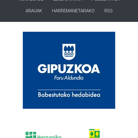
ARAUAK
HARREMANETARAKO
RSS