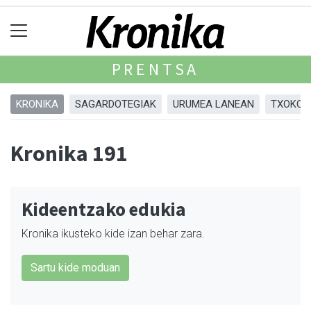
PRENTSA
KRONIKA
SAGARDOTEGIAK
URUMEA LANEAN
TXOKOA
Kronika 191
Kideentzako edukia
Kronika ikusteko kide izan behar zara.
Sartu kide moduan