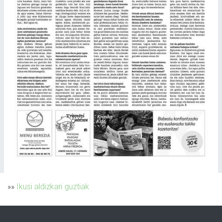
»»
Ikusi aldizkari guztiak