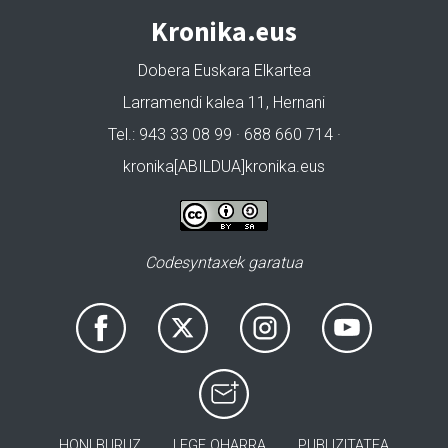
Kronika.eus
Dobera Euskara Elkartea
Larramendi kalea 11, Hernani
Tel.: 943 33 08 99 · 688 660 714 ·
kronika[ABILDUA]kronika.eus
Codesyntaxek garatua
HONI BURUZ
LEGE OHARRA
PUBLIZITATEA