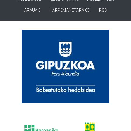
ARAUAK
HARREMANETARAKO
RSS