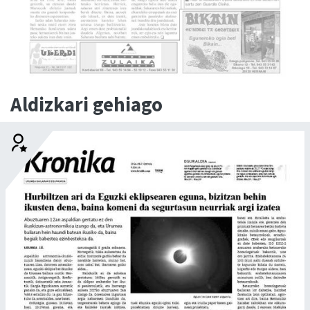
Aldizkari gehiago