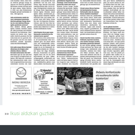
»»
Ikusi aldizkari guztiak