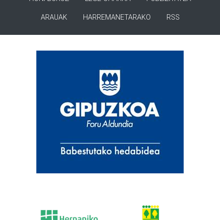
ARAUAK
HARREMANETARAKO
RSS