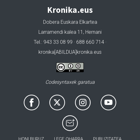
Kronika.eus
Dobera Euskara Elkartea
Larramendi kalea 11, Hernani
Tel.: 943 33 08 99 · 688 660 714 ·
kronika[ABILDUA]kronika.eus
Codesyntaxek garatua
HONI BURUZ
LEGE OHARRA
PUBLIZITATEA