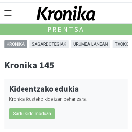
PRENTSA
KRONIKA
SAGARDOTEGIAK
URUMEA LANEAN
TXOKOA
Kronika 145
Kideentzako edukia
Kronika ikusteko kide izan behar zara.
Sartu kide moduan