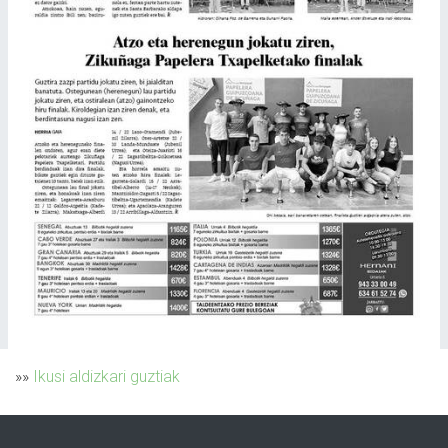
»»
Ikusi aldizkari guztiak