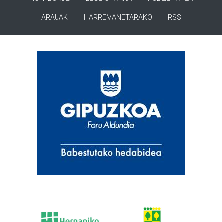
ARAUAK
HARREMANETARAKO
RSS