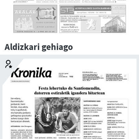
Aldizkari gehiago