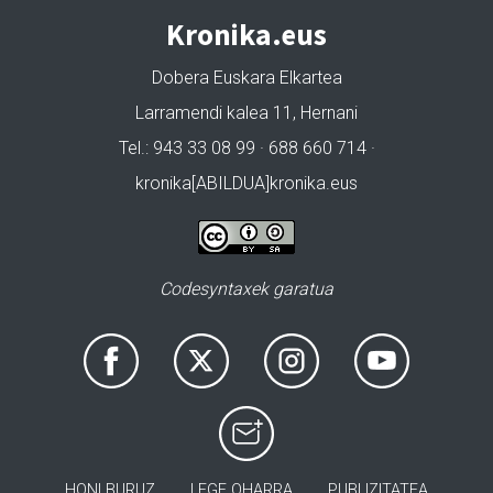
Kronika.eus
Dobera Euskara Elkartea
Larramendi kalea 11, Hernani
Tel.: 943 33 08 99 · 688 660 714 ·
kronika[ABILDUA]kronika.eus
Codesyntaxek garatua
HONI BURUZ
LEGE OHARRA
PUBLIZITATEA