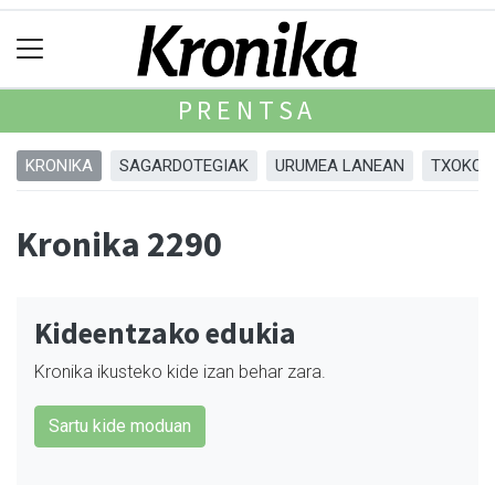
PRENTSA
KRONIKA
SAGARDOTEGIAK
URUMEA LANEAN
TXOKOA
Kronika 2290
Kideentzako edukia
Kronika ikusteko kide izan behar zara.
Sartu kide moduan