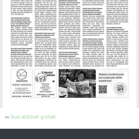
»»
Ikusi aldizkari guztiak