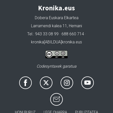
Kronika.eus
Dobera Euskara Elkartea
Larramendi kalea 11, Hernani
Tel.: 943 33 08 99 · 688 660 714 ·
kronika[ABILDUA]kronika.eus
Codesyntaxek garatua
HONI BURUZ
LEGE OHARRA
PUBLIZITATEA