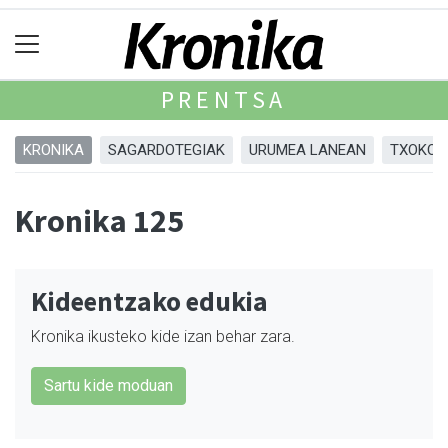
PRENTSA
KRONIKA
SAGARDOTEGIAK
URUMEA LANEAN
TXOKOA
Kronika 125
Kideentzako edukia
Kronika ikusteko kide izan behar zara.
Sartu kide moduan