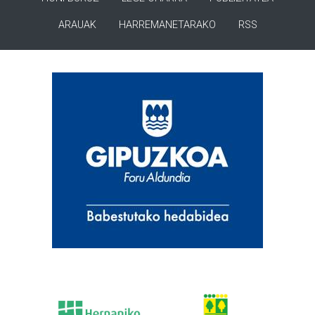
ARAUAK
HARREMANETARAKO
RSS