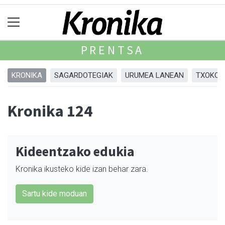
PRENTSA
KRONIKA
SAGARDOTEGIAK
URUMEA LANEAN
TXOKOA
Kronika 124
Kideentzako edukia
Kronika ikusteko kide izan behar zara.
Sartu kide moduan