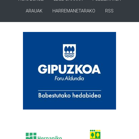
ARAUAK
HARREMANETARAKO
RSS