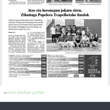
»»
Ikusi aldizkari guztiak