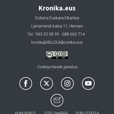
Kronika.eus
Dobera Euskara Elkartea
Larramendi kalea 11, Hernani
Tel.: 943 33 08 99 · 688 660 714 ·
kronika[ABILDUA]kronika.eus
Codesyntaxek garatua
HONI BURUZ
LEGE OHARRA
PUBLIZITATEA