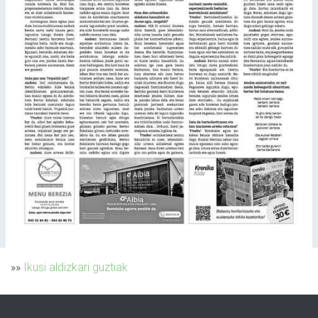
»»
Ikusi aldizkari guztiak