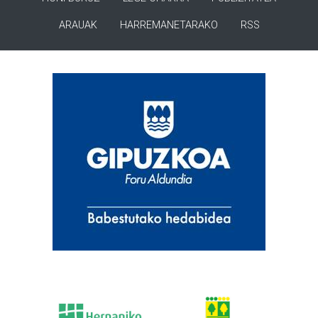
ARAUAK
HARREMANETARAKO
RSS