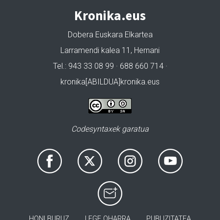
Kronika.eus
Dobera Euskara Elkartea
Larramendi kalea 11, Hernani
Tel.: 943 33 08 99 · 688 660 714 ·
kronika[ABILDUA]kronika.eus
Codesyntaxek garatua
HONI BURUZ
LEGE OHARRA
PUBLIZITATEA