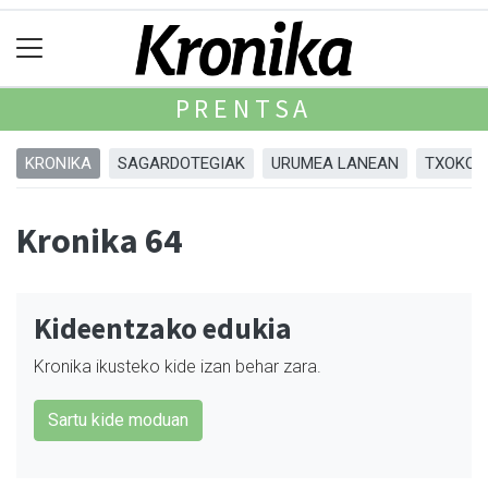
PRENTSA
KRONIKA
SAGARDOTEGIAK
URUMEA LANEAN
TXOKOA
Kronika 64
Kideentzako edukia
Kronika ikusteko kide izan behar zara.
Sartu kide moduan