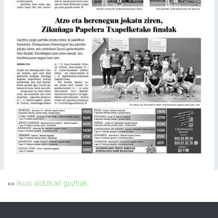
»»
Ikusi aldizkari guztiak