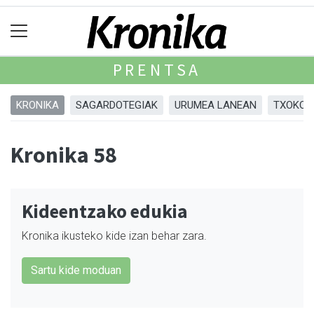
PRENTSA
KRONIKA
SAGARDOTEGIAK
URUMEA LANEAN
TXOKOA
Kronika 58
Kideentzako edukia
Kronika ikusteko kide izan behar zara.
Sartu kide moduan