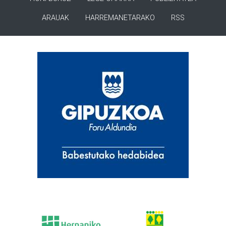
ARAUAK
HARREMANETARAKO
RSS