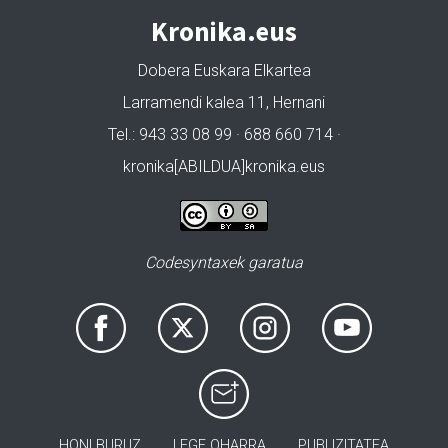
Kronika.eus
Dobera Euskara Elkartea
Larramendi kalea 11, Hernani
Tel.: 943 33 08 99 · 688 660 714 ·
kronika[ABILDUA]kronika.eus
Codesyntaxek garatua
HONI BURUZ
LEGE OHARRA
PUBLIZITATEA