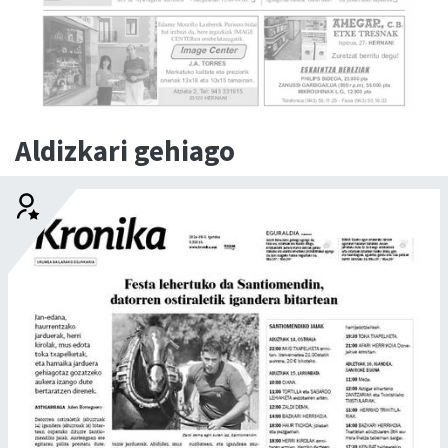
Aldizkari gehiago