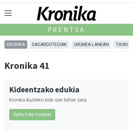
PRENTSA
KRONIKA
SAGARDOTEGIAK
URUMEA LANEAN
TXOKOA
Kronika 41
Kideentzako edukia
Kronika ikusteko kide izan behar zara.
Sartu kide moduan