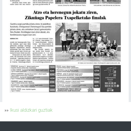
»»
Ikusi aldizkari guztiak