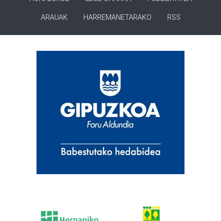
ARAUAK
HARREMANETARAKO
RSS