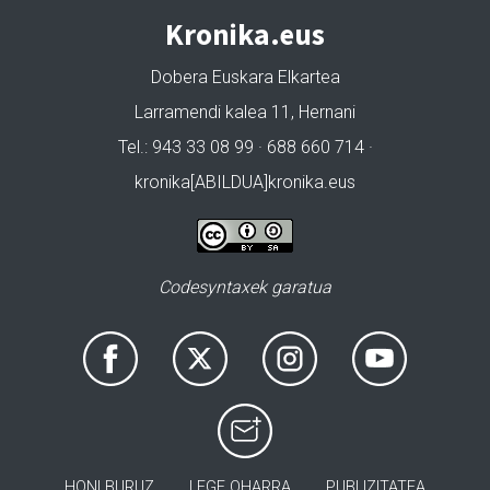
Kronika.eus
Dobera Euskara Elkartea
Larramendi kalea 11, Hernani
Tel.: 943 33 08 99 · 688 660 714 ·
kronika[ABILDUA]kronika.eus
Codesyntaxek garatua
HONI BURUZ
LEGE OHARRA
PUBLIZITATEA