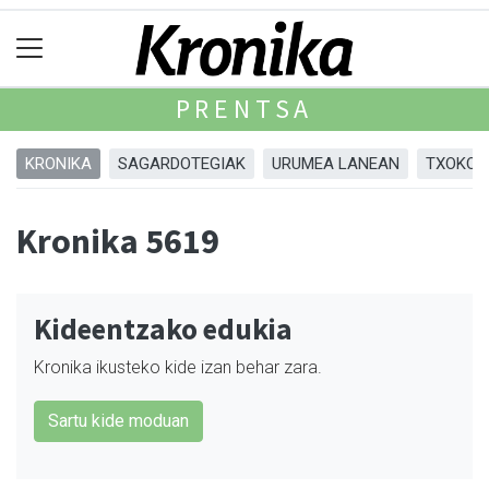
PRENTSA
KRONIKA
SAGARDOTEGIAK
URUMEA LANEAN
TXOKOA
Kronika 5619
Kideentzako edukia
Kronika ikusteko kide izan behar zara.
Sartu kide moduan