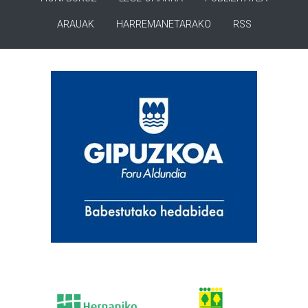
ARAUAK
HARREMANETARAKO
RSS