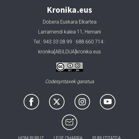
Kronika.eus
Dobera Euskara Elkartea
Larramendi kalea 11, Hernani
Tel.: 943 33 08 99 · 688 660 714 ·
kronika[ABILDUA]kronika.eus
Codesyntaxek garatua
HONI BURUZ
LEGE OHARRA
PUBLIZITATEA