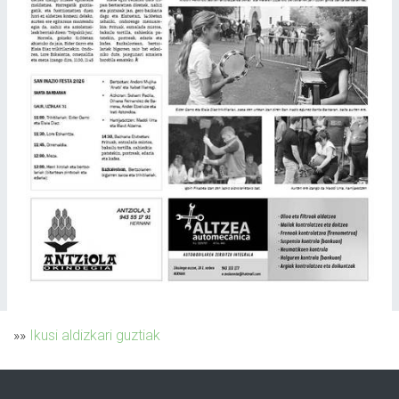
»»
Ikusi aldizkari guztiak