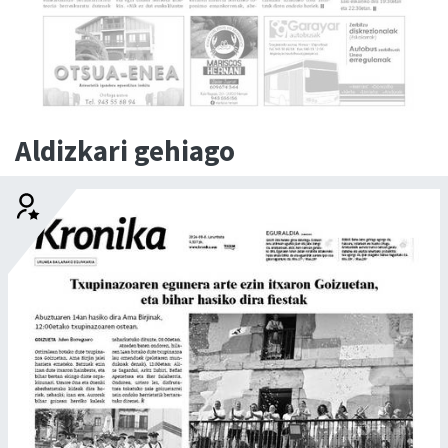
Aldizkari gehiago