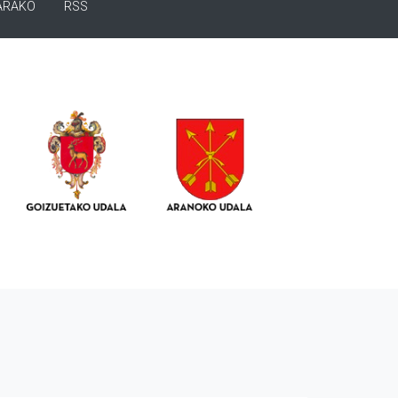
ARAKO
RSS