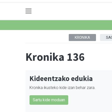
KRONIKA
SA
Kronika 136
Kideentzako edukia
Kronika ikusteko kide izan behar zara.
Sartu kide moduan