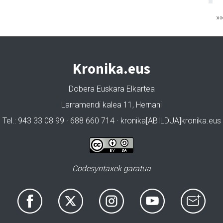
»
Kronika.eus
Dobera Euskara Elkartea
Larramendi kalea 11, Hernani
Tel.: 943 33 08 99 · 688 660 714 · kronika[ABILDUA]kronika.eus
Codesyntaxek garatua