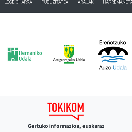
LEGE OHARRA
PUBLIZITATEA
ARAUAK
HARREMANET
Gertuko informazioa, euskaraz