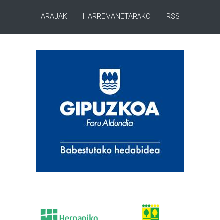
ARAUAK
HARREMANETARAKO
RSS