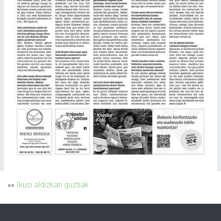
»»
Ikusi aldizkari guztiak