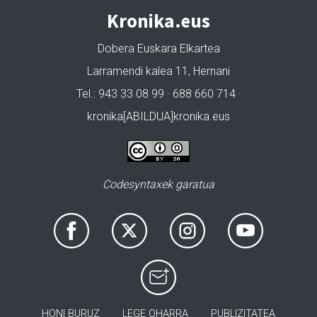
Kronika.eus
Dobera Euskara Elkartea
Larramendi kalea 11, Hernani
Tel.: 943 33 08 99 · 688 660 714 ·
kronika[ABILDUA]kronika.eus
Codesyntaxek garatua
HONI BURUZ
LEGE OHARRA
PUBLIZITATEA