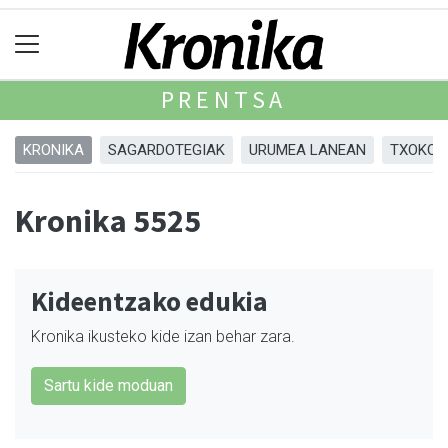
PRENTSA
KRONIKA
SAGARDOTEGIAK
URUMEA LANEAN
TXOKOA
Kronika 5525
Kideentzako edukia
Kronika ikusteko kide izan behar zara.
Sartu kide moduan