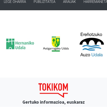
LEGE OHARRA
PUBLIZITATEA
ARAUAK
HARREMANET
Gertuko informazioa, euskaraz