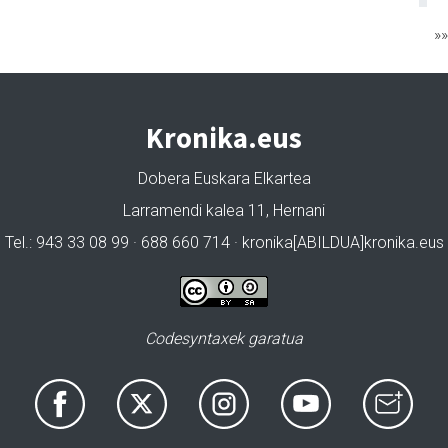
»
Kronika.eus
Dobera Euskara Elkartea
Larramendi kalea 11, Hernani
Tel.: 943 33 08 99 · 688 660 714 · kronika[ABILDUA]kronika.eus
Codesyntaxek garatua