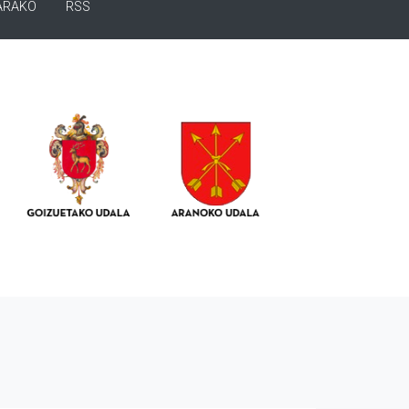
ARAKO
RSS