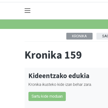
KRONIKA
SA
Kronika 159
Kideentzako edukia
Kronika ikusteko kide izan behar zara.
Sartu kide moduan