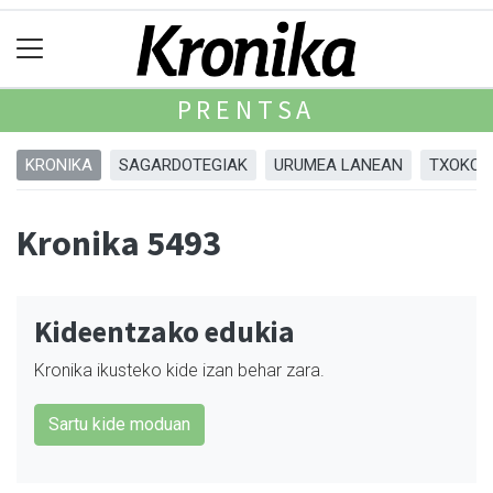
PRENTSA
KRONIKA
SAGARDOTEGIAK
URUMEA LANEAN
TXOKOA
Kronika 5493
Kideentzako edukia
Kronika ikusteko kide izan behar zara.
Sartu kide moduan