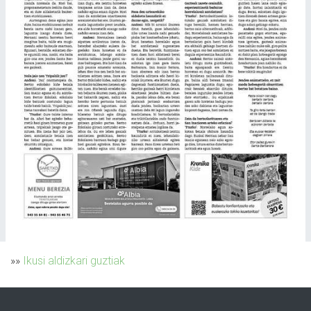
»»
Ikusi aldizkari guztiak