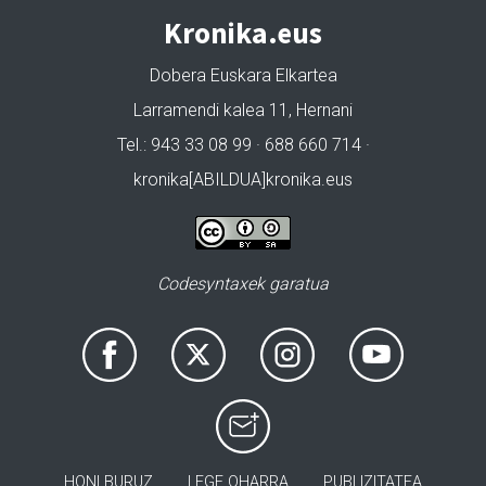
Kronika.eus
Dobera Euskara Elkartea
Larramendi kalea 11, Hernani
Tel.: 943 33 08 99 · 688 660 714 ·
kronika[ABILDUA]kronika.eus
Codesyntaxek garatua
HONI BURUZ
LEGE OHARRA
PUBLIZITATEA