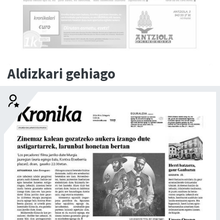
Aldizkari gehiago