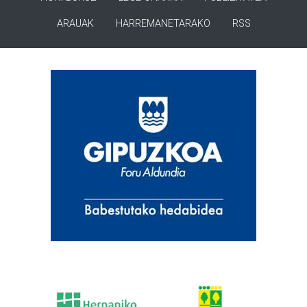
ARAUAK
HARREMANETARAKO
RSS