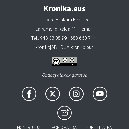
Kronika.eus
Dobera Euskara Elkartea
Larramendi kalea 11, Hernani
Tel.: 943 33 08 99 · 688 660 714 ·
kronika[ABILDUA]kronika.eus
Codesyntaxek garatua
HONI BURUZ
LEGE OHARRA
PUBLIZITATEA