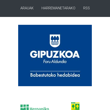
ARAUAK
HARREMANETARAKO
RSS