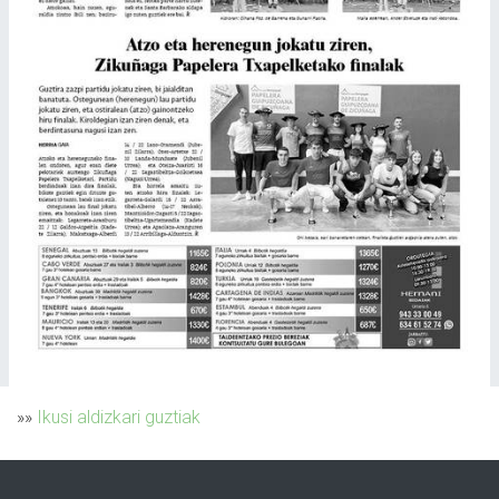
»»
Ikusi aldizkari guztiak