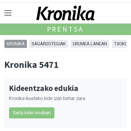
PRENTSA
KRONIKA
SAGARDOTEGIAK
URUMEA LANEAN
TXOKOA
Kronika 5471
Kideentzako edukia
Kronika ikusteko kide izan behar zara.
Sartu kide moduan