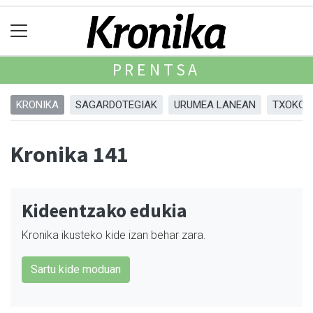
PRENTSA
KRONIKA
SAGARDOTEGIAK
URUMEA LANEAN
TXOKOA
Kronika 141
Kideentzako edukia
Kronika ikusteko kide izan behar zara.
Sartu kide moduan