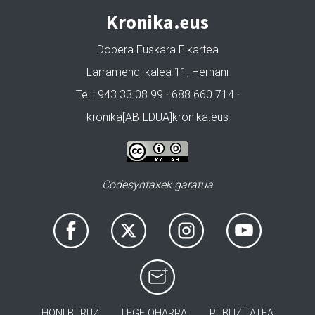
Kronika.eus
Dobera Euskara Elkartea
Larramendi kalea 11, Hernani
Tel.: 943 33 08 99 · 688 660 714 ·
kronika[ABILDUA]kronika.eus
Codesyntaxek garatua
HONI BURUZ
LEGE OHARRA
PUBLIZITATEA