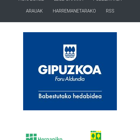
ARAUAK
HARREMANETARAKO
RSS