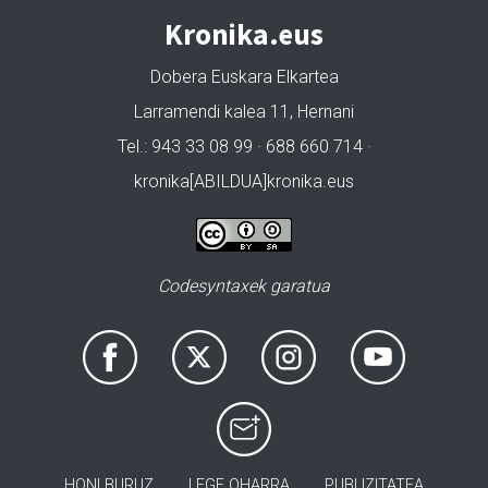
Kronika.eus
Dobera Euskara Elkartea
Larramendi kalea 11, Hernani
Tel.: 943 33 08 99 · 688 660 714 ·
kronika[ABILDUA]kronika.eus
Codesyntaxek garatua
HONI BURUZ
LEGE OHARRA
PUBLIZITATEA