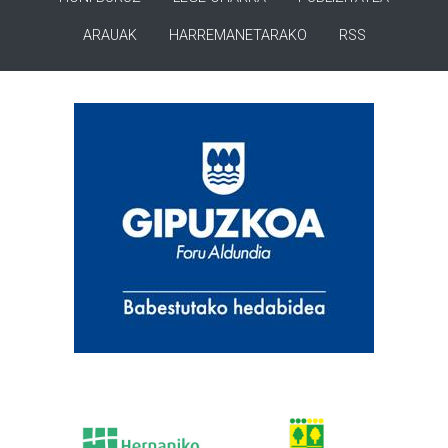
ARAUAK
HARREMANETARAKO
RSS