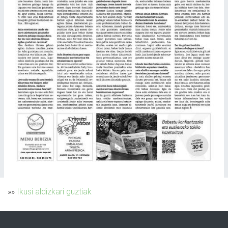
»»
Ikusi aldizkari guztiak