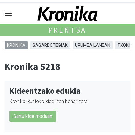
PRENTSA
KRONIKA
SAGARDOTEGIAK
URUMEA LANEAN
TXOKOA
Kronika 5218
Kideentzako edukia
Kronika ikusteko kide izan behar zara.
Sartu kide moduan