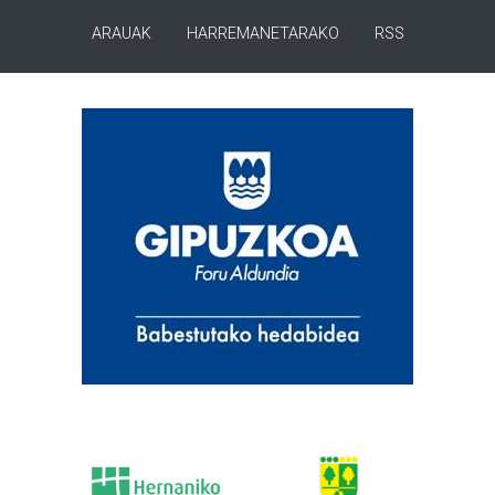
ARAUAK
HARREMANETARAKO
RSS