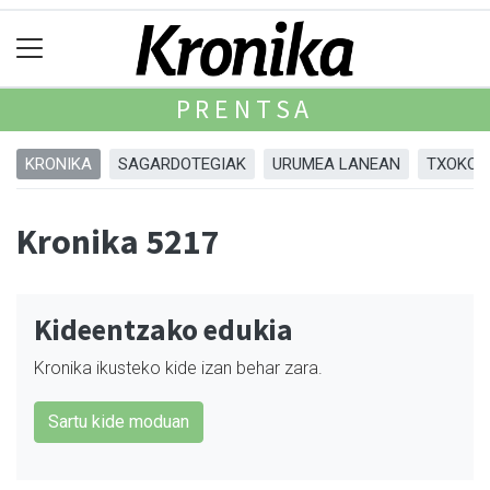
PRENTSA
KRONIKA
SAGARDOTEGIAK
URUMEA LANEAN
TXOKOA
Kronika 5217
Kideentzako edukia
Kronika ikusteko kide izan behar zara.
Sartu kide moduan