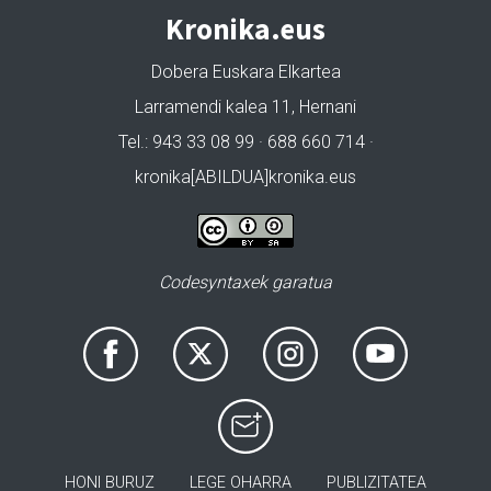
Kronika.eus
Dobera Euskara Elkartea
Larramendi kalea 11, Hernani
Tel.: 943 33 08 99 · 688 660 714 ·
kronika[ABILDUA]kronika.eus
Codesyntaxek garatua
HONI BURUZ
LEGE OHARRA
PUBLIZITATEA