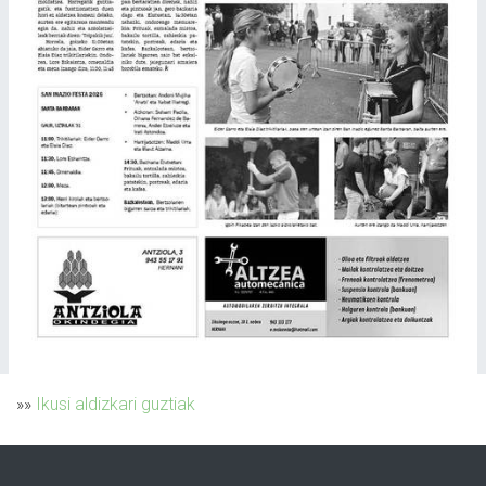
»»
Ikusi aldizkari guztiak