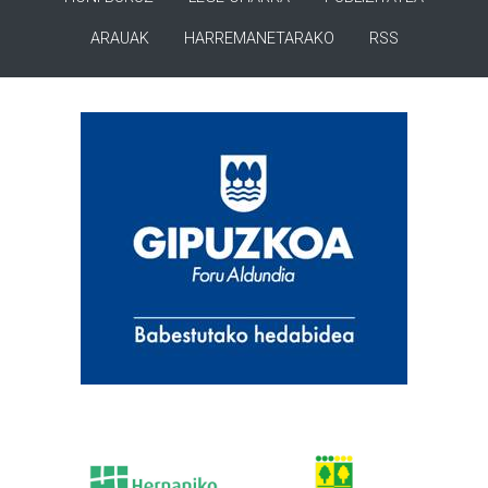
ARAUAK
HARREMANETARAKO
RSS