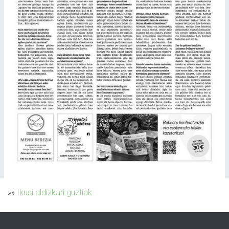
»»
Ikusi aldizkari guztiak