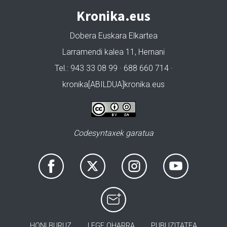
Kronika.eus
Dobera Euskara Elkartea
Larramendi kalea 11, Hernani
Tel.: 943 33 08 99 · 688 660 714 ·
kronika[ABILDUA]kronika.eus
Codesyntaxek garatua
HONI BURUZ
LEGE OHARRA
PUBLIZITATEA