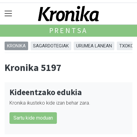
PRENTSA
KRONIKA
SAGARDOTEGIAK
URUMEA LANEAN
TXOKOA
Kronika 5197
Kideentzako edukia
Kronika ikusteko kide izan behar zara.
Sartu kide moduan