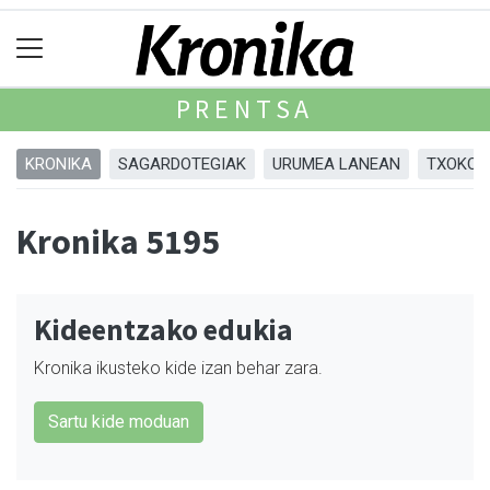
PRENTSA
KRONIKA
SAGARDOTEGIAK
URUMEA LANEAN
TXOKOA
Kronika 5195
Kideentzako edukia
Kronika ikusteko kide izan behar zara.
Sartu kide moduan