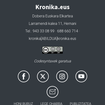
Kronika.eus
Dobera Euskara Elkartea
Larramendi kalea 11, Hernani
Tel.: 943 33 08 99 · 688 660 714 ·
kronika[ABILDUA]kronika.eus
Codesyntaxek garatua
HONI BURUZ
LEGE OHARRA
PUBLIZITATEA