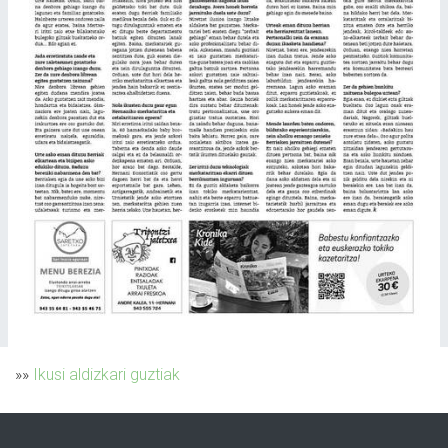
»»
Ikusi aldizkari guztiak