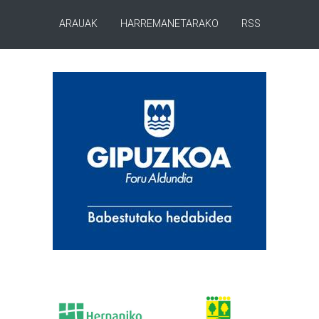
ARAUAK
HARREMANETARAKO
RSS