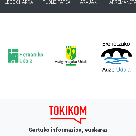
LEGE OHARRA
PUBLIZITATEA
ARAUAK
HARREMANET
Gertuko informazioa, euskaraz