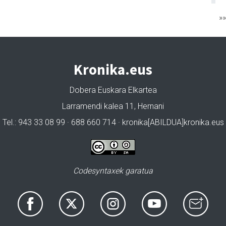
»
Kronika.eus
Dobera Euskara Elkartea
Larramendi kalea 11, Hernani
Tel.: 943 33 08 99 · 688 660 714 · kronika[ABILDUA]kronika.eus
Codesyntaxek garatua