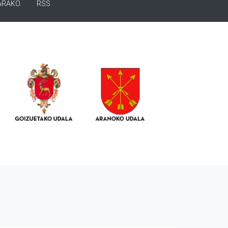
ARAKO
RSS