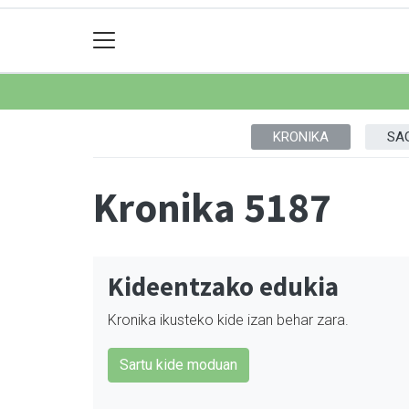
KRONIKA
SA
Kronika 5187
Kideentzako edukia
Kronika ikusteko kide izan behar zara.
Sartu kide moduan