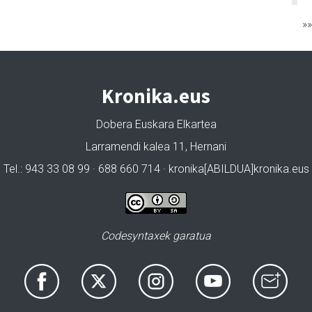
»
Kronika.eus
Dobera Euskara Elkartea
Larramendi kalea 11, Hernani
Tel.: 943 33 08 99 · 688 660 714 · kronika[ABILDUA]kronika.eus
Codesyntaxek garatua