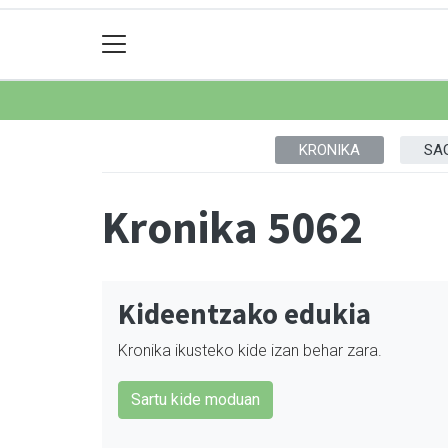
KRONIKA
SA
Kronika 5062
Kideentzako edukia
Kronika ikusteko kide izan behar zara.
Sartu kide moduan