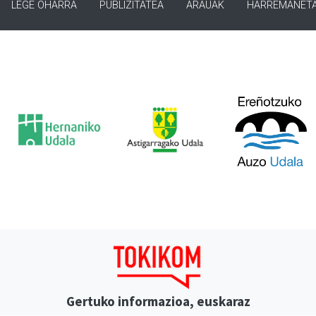
LEGE OHARRA
PUBLIZITATEA
ARAUAK
HARREMANET
Gertuko informazioa, euskaraz