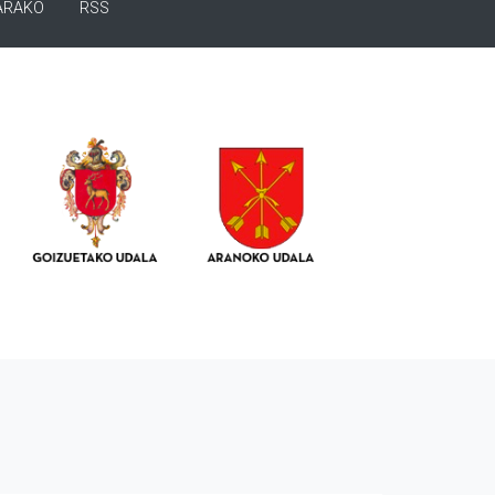
ARAKO
RSS