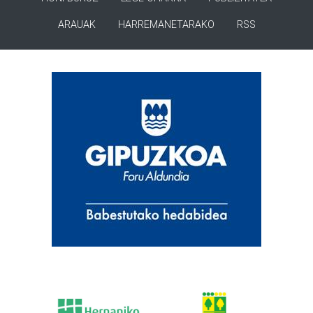
ARAUAK
HARREMANETARAKO
RSS