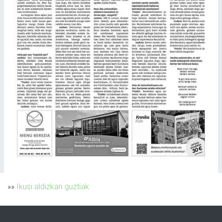
»»
Ikusi aldizkari guztiak