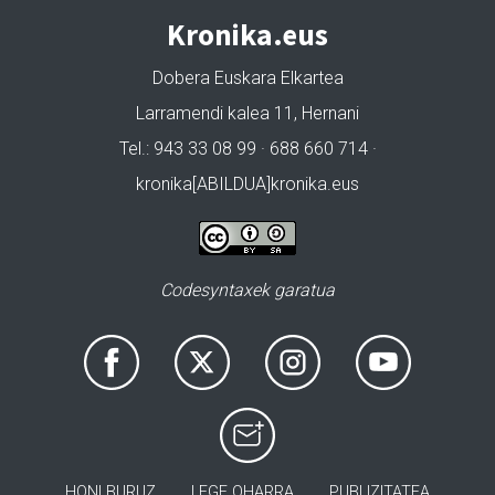
Kronika.eus
Dobera Euskara Elkartea
Larramendi kalea 11, Hernani
Tel.: 943 33 08 99 · 688 660 714 ·
kronika[ABILDUA]kronika.eus
Codesyntaxek garatua
HONI BURUZ
LEGE OHARRA
PUBLIZITATEA