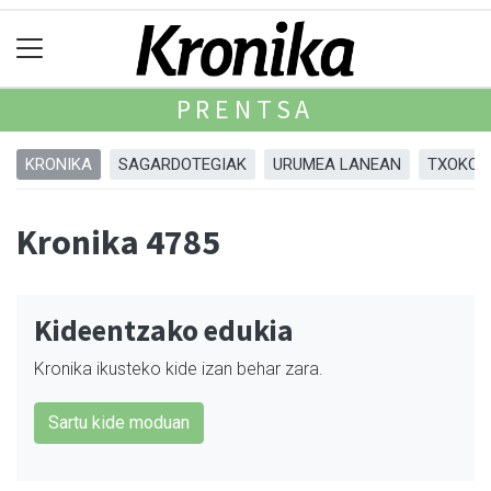
PRENTSA
KRONIKA
SAGARDOTEGIAK
URUMEA LANEAN
TXOKOA
Kronika 4785
Kideentzako edukia
Kronika ikusteko kide izan behar zara.
Sartu kide moduan