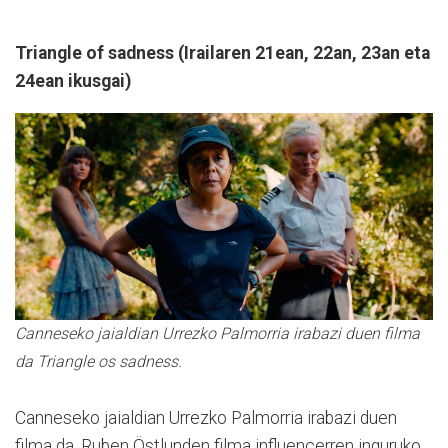
Triangle of sadness (Irailaren 21ean, 22an, 23an eta
24ean ikusgai)
Canneseko jaialdian Urrezko Palmorria irabazi duen filma
da Triangle os sadness.
Canneseko jaialdian Urrezko Palmorria irabazi duen
filma da. Ruben Östlunden filma influencerren inguruko