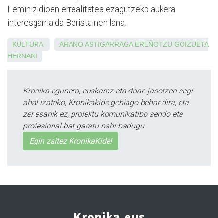
Feminizidioen errealitatea ezagutzeko aukera
interesgarria da Beristainen lana.
KULTURA
ARANO
ASTIGARRAGA
EREÑOTZU
GOIZUETA
HERNANI
Kronika egunero, euskaraz eta doan jasotzen segi
ahal izateko, Kronikakide gehiago behar dira, eta
zer esanik ez, proiektu komunikatibo sendo eta
profesional bat garatu nahi badugu.
Egin zaitez KronikaKide!
Kronika.eus