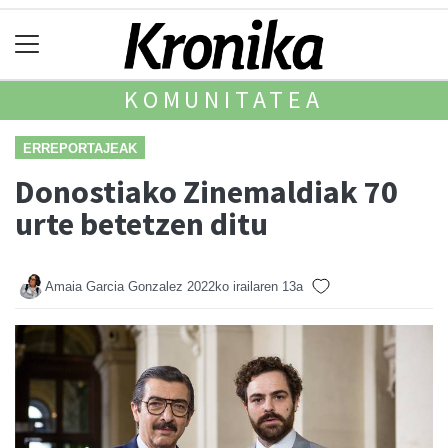
KOMUNITATEA
ERREPORTAJEAK
Donostiako Zinemaldiak 70
urte betetzen ditu
Amaia Garcia Gonzalez
2022ko irailaren 13a