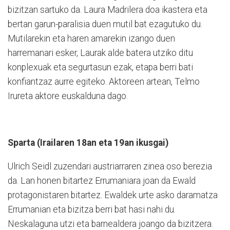
bizitzan sartuko da. Laura Madrilera doa ikastera eta
bertan garun-paralisia duen mutil bat ezagutuko du.
Mutilarekin eta haren amarekin izango duen
harremanari esker, Laurak alde batera utziko ditu
konplexuak eta segurtasun ezak, etapa berri bati
konfiantzaz aurre egiteko. Aktoreen artean, Telmo
Irureta aktore euskalduna dago.
Sparta (Irailaren 18an eta 19an ikusgai)
Ulrich Seidl zuzendari austriarraren zinea oso berezia
da. Lan honen bitartez Errumaniara joan da Ewald
protagonistaren bitartez. Ewaldek urte asko daramatza
Errumanian eta bizitza berri bat hasi nahi du.
Neskalaguna utzi eta barnealdera joango da bizitzera.