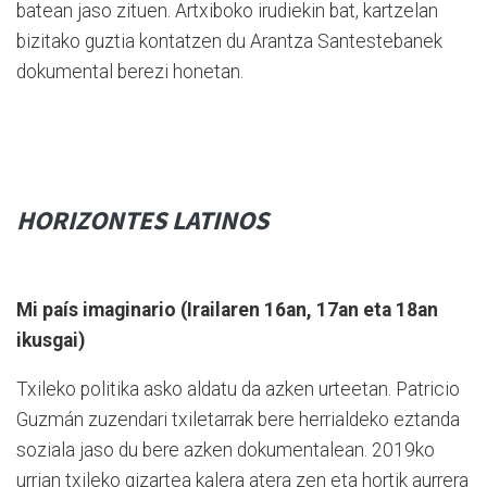
batean jaso zituen. Artxiboko irudiekin bat, kartzelan
bizitako guztia kontatzen du Arantza Santestebanek
dokumental berezi honetan.
HORIZONTES
LATINOS
Mi país imaginario (Irailaren 16an, 17an eta 18an
ikusgai)
Txileko po
litika asko aldatu da azken urteetan. Patricio
Guzmán zuzendari txiletarrak bere herrialdeko eztanda
soziala jaso du bere azken dokumentalean. 2019ko
urrian txileko gizartea kalera atera zen eta hortik aurrera