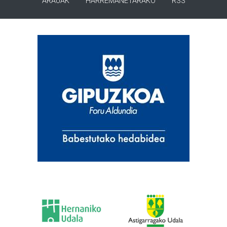
ARAUAK
HARREMANETARAKO
RSS