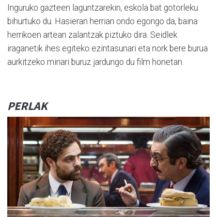
Inguruko gazteen laguntzarekin, eskola bat gotorleku
bihurtuko du. Hasieran herrian ondo egongo da, baina
herrikoen artean zalantzak piztuko dira. Seidlek
iraganetik ihes egiteko ezintasunari eta nork bere burua
aurkitzeko minari buruz jardungo du film honetan.
PERLAK