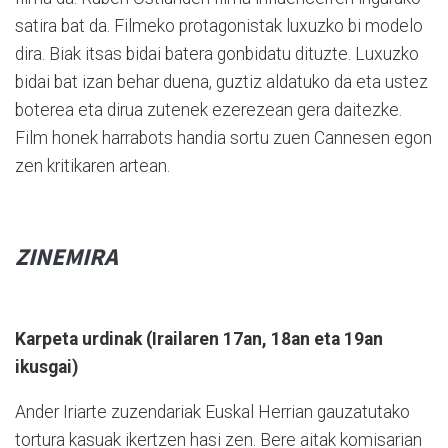
satira bat da. Filmeko protagonistak luxuzko bi modelo
dira. Biak itsas bidai batera gonbidatu dituzte. Luxuzko
bidai bat izan behar duena, guztiz aldatuko da eta ustez
boterea eta dirua zutenek ezerezean gera daitezke.
Film honek harrabots handia sortu zuen Cannesen egon
zen kritikaren artean.
ZINEMIRA
Karpeta urdinak (Irailaren 17an, 18an eta 19an
ikusgai)
Ander Iriarte zuzendariak Euskal Herrian gauzatutako
tortura kasuak ikertzen hasi zen. Bere aitak komisarian