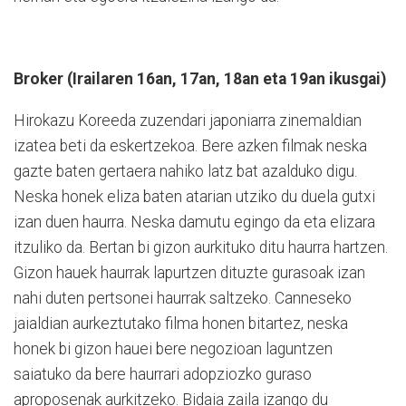
Broker (Irailaren 16an, 17an, 18an eta 19an ikusgai)
Hirokazu Koreeda zuzendari japoniarra zinemaldian
izatea beti da eskertzekoa. Bere azken filmak neska
gazte baten gertaera nahiko latz bat azalduko digu.
Neska honek eliza baten atarian utziko du duela gutxi
izan duen haurra. Neska damutu egingo da eta elizara
itzuliko da. Bertan bi gizon aurkituko ditu haurra hartzen.
Gizon hauek haurrak lapurtzen dituzte gurasoak izan
nahi duten pertsonei haurrak saltzeko. Canneseko
jaialdian aurkeztutako filma honen bitartez, neska
honek bi gizon hauei bere negozioan laguntzen
saiatuko da bere haurrari adopziozko guraso
aproposenak aurkitzeko. Bidaia zaila izango du