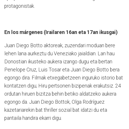
protagonistak.
En los márgenes (Irailaren 16an eta 17an ikusgai)
Juan Diego Botto aktoreak, zuzendari moduan bere
lehen lana aurkeztu du Veneziako jaialdian. Lan hau
Donostian ikusteko aukera izango dugu eta bertan
Penelope Cruz, Luis Tosar eta Juan Diego Botto bera
egongo dira. Filmak etxegabetzeen inguruko istorio bat
kontatzen digu; Hiru pertsonen bizipenak erakutsiz. 24
ordutan hiruen bizitza behin betiko aldatzeko aukera
egongo da. Juan Diego Bottok, Olga Rodríguez
kazetariarekin bat thriller sozial bat idatzi du eta
pantaila handira ekarri digu.