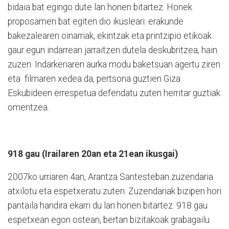
bidaia bat egingo dute lan honen bitartez. Honek
proposamen bat egiten dio ikusleari: erakunde
bakezalearen oinarriak, ekintzak eta printzipio etikoak
gaur egun indarrean jarraitzen dutela deskubritzea, hain
zuzen. Indarkeriaren aurka modu baketsuan agertu ziren
eta filmaren xedea da, pertsona guztien Giza
Eskubideen errespetua defendatu zuten herritar guztiak
omentzea.
918 gau (Irailaren 20an eta 21ean ikusgai)
2007ko urriaren 4an, Arantza Santesteban zuzendaria
atxilotu eta espetxeratu zuten. Zuzendariak bizipen hori
pantaila handira ekarri du lan honen bitartez. 918 gau
espetxean egon ostean, bertan bizitakoak grabagailu