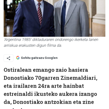
'Argentina 1985' diktaduraren ondorengo ikerketa lanen
arriskua erakusten digun filma da.
Gehitu gaitzazu Googlen
Ostiralean emango zaio hasiera
Donostiako 70garren Zinemaldiari,
eta irailaren 24ra arte hainbat
estreinaldi ikusteko aukera izango
da, Donostiako antzokian eta zine