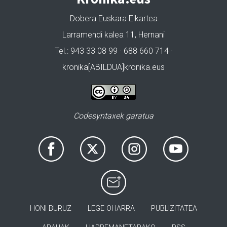
Dobera Euskara Elkartea
Larramendi kalea 11, Hernani
Tel.: 943 33 08 99 · 688 660 714 ·
kronika[ABILDUA]kronika.eus
Codesyntaxek garatua
HONI BURUZ
LEGE OHARRA
PUBLIZITATEA