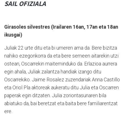
SAIL OFIZIALA
Girasoles silvestres (Irailaren 16an, 17an eta 18an
ikusgai)
Juliak 22 urte ditu eta bi umeren ama da. Bere bizitza
nahiko ezegonkorra da eta bere semeen aitarekin utzi
ostean, Oscarrekin maiteminduko da. Erlazioa aurrera
egin ahala, Juliak zalantza handiak izango ditu
Oscarrekiko. Jaime Rosalez zuzendariak Anna Castillo
eta Oriol Pla aktoreak aukeratu ditu Julia eta Oscarren
paperak egin ditzaten. Julia zoriontasunaren bila
abiatuko da, bai beretzat eta baita bere familiarentzat
ere.