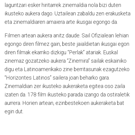
laguntzari esker hiritarrek zinemaldia nola bizi duten
ikusteko aukera dago. Uztailean zabaldu zen erakusketa
eta zinemaldiaren amaiera arte ikusgai egongo da.
Filmen artean aukera anitz daude. Sail Ofizialean lehian
egongo diren filmez gain, beste jaialdietan ikusgai egon
diren filmak ekarriko dizkigu “Perlak” atariak. Euskal
zinemaz gozatzeko aukera “Zinemira” sailak eskainiko
digu eta Latinoamerikako zine berritasunak ezagutzeko
“Horizontes Latinos” sailera joan beharko gara.
Zinemaldian zer ikusteko aukeraketa egitea oso zaila
izaten da. 178 film ikusteko parada izango da ostiraletik
aurrera. Horien artean, ezinbestekoen aukeraketa bat
egin dut.