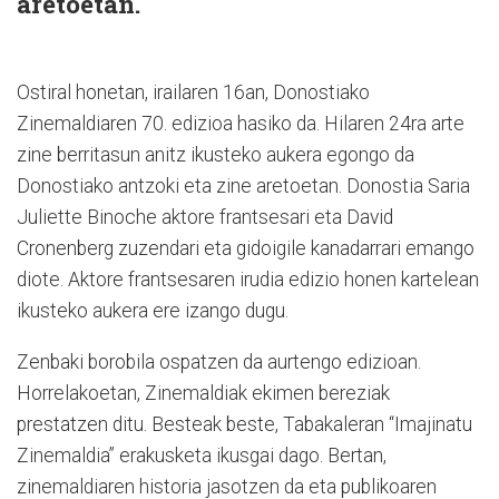
aretoetan.
Ostiral honetan, irailaren 16an, Donostiako
Zinemaldiaren 70. edizioa hasiko da. Hilaren 24ra arte
zine berritasun anitz ikusteko aukera egongo da
Donostiako antzoki eta zine aretoetan. Donostia Saria
Juliette Binoche aktore frantsesari eta David
Cronenberg zuzendari eta gidoigile kanadarrari emango
diote. Aktore frantsesaren irudia edizio honen kartelean
ikusteko aukera ere izango dugu.
Zenbaki borobila ospatzen da aurtengo edizioan.
Horrelakoetan, Zinemaldiak ekimen bereziak
prestatzen ditu. Besteak beste, Tabakaleran “Imajinatu
Zinemaldia” erakusketa ikusgai dago. Bertan,
zinemaldiaren historia jasotzen da eta publikoaren