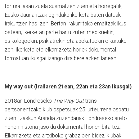
tortura jasan zuela susmatzen zuen eta horregatik,
Eusko Jaurlaritzak egindako ikerketa baten datuak
irakurtzen hasi zen. Bertan irakurritako emaitzak ikusi
ostean, ikerketan parte hartu zuten medikuekin,
psikologoekin, psikiatrekin eta abokatuekin elkartuko
zen. Ikerketa eta elkarrizketa horiek dokumental
formatuan ikusgai izango dira bere azken lanean.
My way out (Irailaren 21ean, 22an eta 23an ikusgai)
2018an Londreseko
The Way Out
trans
pertsonentzako klub ospetsuak 25. urteurrena ospatu
zuen. Izaskun Arandia zuzendariak Londreseko areto
honen historia jaso du dokumental honen bitartez.
Elkarrizketa eta artxiboko grabazioen bidez, klubak