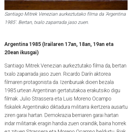
Santiago Mitrek Venezian aurkeztutako filma da 'Argentina
1985'. Bertan, txalo zaparrada jaso zuen.
Argentina 1985 (Irailaren 17an, 18an, 19an eta
20ean ikusgai)
Santiago Mitrek Venezian aurkeztutako filma da, bertan
txalo zaparrada jaso zuen. Ricardo Darín aktorea
filmaren protagonista da. Izenburuak dioen bezala
1985.urtean Argentinan gertatutakoa erakutsiko digu
filmak. Julio Strassera eta Luis Moreno Ocampo
fiskalek Argentinako diktadura militarra ikertzera ausartu
ziren garai hartan. Demokrazia berriaren garai hartan
indar militarrak eragin handia zuen oraindik, baina horrek
ez zituen Strassera eta Moreno Ocampo beldurtu. Biak