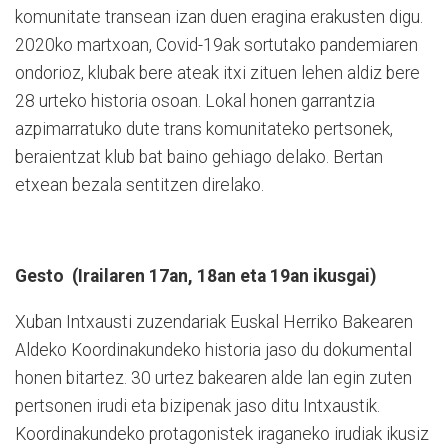
komunitate transean izan duen eragina erakusten digu.
2020ko martxoan, Covid-19ak sortutako pandemiaren
ondorioz, klubak bere ateak itxi zituen lehen aldiz bere
28 urteko historia osoan. Lokal honen garrantzia
azpimarratuko dute trans komunitateko pertsonek,
beraientzat klub bat baino gehiago delako. Bertan
etxean bezala sentitzen direlako.
Gesto (Irailaren 17an, 18an eta 19an ikusgai)
Xuban Intxausti zuzendariak Euskal Herriko Bakearen
Aldeko Koordinakundeko historia jaso du dokumental
honen bitartez. 30 urtez bakearen alde lan egin zuten
pertsonen irudi eta bizipenak jaso ditu Intxaustik.
Koordinakundeko protagonistek iraganeko irudiak ikusiz