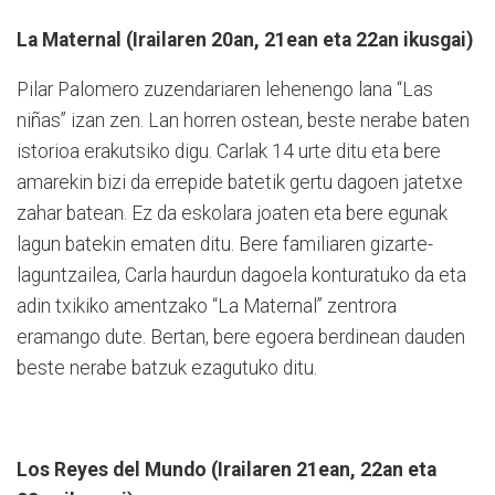
La Maternal (Irailaren 20an, 21ean eta 22an ikusgai)
Pilar Palomero zuzendariaren lehenengo lana “Las
niñas” izan zen. Lan horren ostean, beste nerabe baten
istorioa erakutsiko digu. Carlak 14 urte ditu eta bere
amarekin bizi da errepide batetik gertu dagoen jatetxe
zahar batean. Ez da eskolara joaten eta bere egunak
lagun batekin ematen ditu. Bere familiaren gizarte-
laguntzailea, Carla haurdun dagoela konturatuko da eta
adin txikiko amentzako “La Maternal” zentrora
eramango dute. Bertan, bere egoera berdinean dauden
beste nerabe batzuk ezagutuko ditu.
Los Reyes del Mundo (Irailaren 21ean, 22an eta