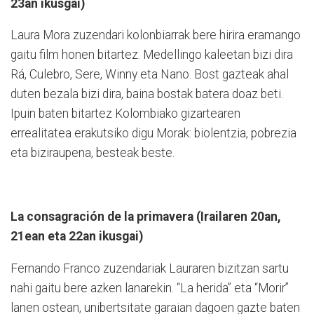
23an ikusgai)
Laura Mora zuzendari kolonbiarrak bere hirira eramango
gaitu film honen bitartez. Medellingo kaleetan bizi dira
Rá, Culebro, Sere, Winny eta Nano. Bost gazteak ahal
duten bezala bizi dira, baina bostak batera doaz beti.
Ipuin baten bitartez Kolombiako gizartearen
errealitatea erakutsiko digu Morak: biolentzia, pobrezia
eta biziraupena, besteak beste.
La consagración de la primavera (Irailaren 20an,
21ean eta 22an ikusgai)
Fernando Franco zuzendariak Lauraren bizitzan sartu
nahi gaitu bere azken lanarekin. “La herida” eta “Morir”
lanen ostean, unibertsitate garaian dagoen gazte baten