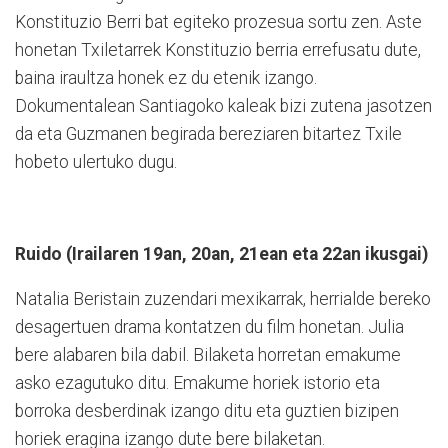
Konstituzio Berri bat egiteko prozesua sortu zen. Aste
honetan Txiletarrek Konstituzio berria errefusatu dute,
baina iraultza honek ez du etenik izango.
Dokumentalean Santiagoko kaleak bizi zutena jasotzen
da eta Guzmanen begirada bereziaren bitartez Txile
hobeto ulertuko dugu.
Ruido (Irailaren 19an, 20an, 21ean eta 22an ikusgai)
Natalia Beristain zuzendari mexikarrak, herrialde bereko
desagertuen drama kontatzen du film honetan. Julia
bere alabaren bila dabil. Bilaketa horretan emakume
asko ezagutuko ditu. Emakume horiek istorio eta
borroka desberdinak izango ditu eta guztien bizipen
horiek eragina izango dute bere bilaketan.