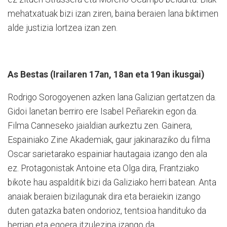
mehatxatuak bizi izan ziren, baina beraien lana biktimen
alde justizia lortzea izan zen.
As Bestas (Irailaren 17an, 18an eta 19an ikusgai)
Rodrigo Sorogoyenen azken lana Galizian gertatzen da.
Gidoi lanetan berriro ere Isabel Peñarekin egon da.
Filma Canneseko jaialdian aurkeztu zen. Gainera,
Espainiako Zine Akademiak, gaur jakinaraziko du filma
Oscar sarietarako espainiar hautagaia izango den ala
ez. Protagonistak Antoine eta Olga dira, Frantziako
bikote hau aspalditik bizi da Galiziako herri batean. Anta
anaiak beraien bizilagunak dira eta beraiekin izango
duten gatazka baten ondorioz, tentsioa handituko da
herrian eta egoera itzulezina izango da.