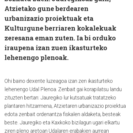
Atzietako gune berdearen
urbanizazio proiektuak eta
Kulturgune berriaren kokalekuak
zeresana eman zuten. Ia bi orduko
iraupena izan zuen ikasturteko
lehenengo plenoak.
Ohi baino dexente luzeagoa izan zen ikasturteko
lehenengo Udal Plenoa. Zenbait gai korapilatsu landu
zituzten bertan: Jauregiko lur kutsatuak tratatzeko
plantaren hitzarmena, Atzietaren urbanizazio proiektua
edota zenbait ordenantza fiskalen aldaketa, besteak
beste. Jauregiko eta Kaxkoko bizilagun ugari elkartu
ziren pleno aretoan Udalaren erabakien aurrean