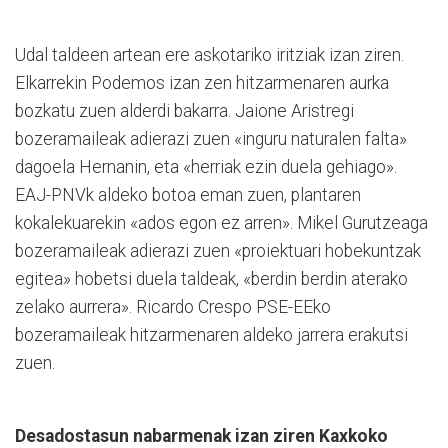
Udal taldeen artean ere askotariko iritziak izan ziren.
Elkarrekin Podemos izan zen hitzarmenaren aurka
bozkatu zuen alderdi bakarra. Jaione Aristregi
bozeramaileak adierazi zuen «inguru naturalen falta»
dagoela Hernanin, eta «herriak ezin duela gehiago».
EAJ-PNVk aldeko botoa eman zuen, plantaren
kokalekuarekin «ados egon ez arren». Mikel Gurutzeaga
bozeramaileak adierazi zuen «proiektuari hobekuntzak
egitea» hobetsi duela taldeak, «berdin berdin aterako
zelako aurrera». Ricardo Crespo PSE-EEko
bozeramaileak hitzarmenaren aldeko jarrera erakutsi
zuen.
Desadostasun nabarmenak izan ziren Kaxkoko