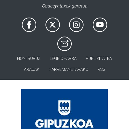
Codesyntaxek garatua
HONI BURUZ
LEGE OHARRA
PUBLIZITATEA
ARAUAK
HARREMANETARAKO
RSS