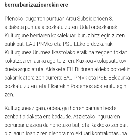
berrurbanizazioarekin ere
Plenoko laugarren puntuan Arau Subsidiarioen 3.
aldaketa puntuala bozkatu zuten. Udal ordezkariek
Kulturgune berriaren kokalekuari buruz hitz egin zuten
batik bat. EAJ-PNVko eta PSE-EEko ordezkariak
Kulturgunea Urumea Ikastolako eraikina zegoen tokian
kokatzearen aurka agertu ziren, Kaxkoa «kolapsatuko»
duela argudiatuta. Aldaketa EH Bilduren aldeko botoekin
bakarrik atera zen aurrera; EAJ-PNVk eta PSE-EEk aurka
bozkatu zuten, eta Elkarrekin Podemos abstenitu egin
zen.
Kulturguneaz gain, ordea, gai horren barruan beste
zenbait aldaketa ere badaude. Atzietako inguruaren
berrurbanizazioa da horietako bat, eta Kaxkoko zenbait
bizilagun joan ziren plenora proiektuari kontrakotasuna