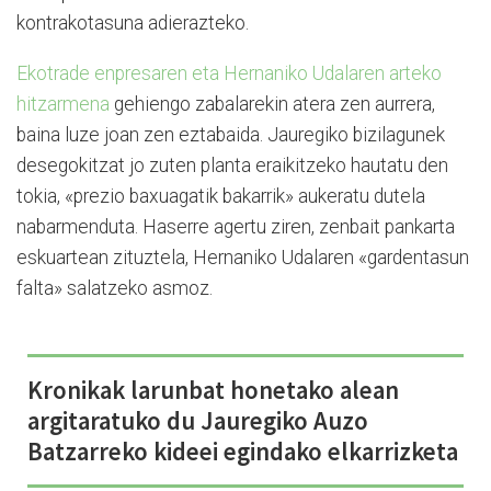
kontrakotasuna adierazteko.
Ekotrade enpresaren eta Hernaniko Udalaren arteko
hitzarmena
gehiengo zabalarekin atera zen aurrera,
baina luze joan zen eztabaida. Jauregiko bizilagunek
desegokitzat jo zuten planta eraikitzeko hautatu den
tokia, «prezio baxuagatik bakarrik» aukeratu dutela
nabarmenduta. Haserre agertu ziren, zenbait pankarta
eskuartean zituztela, Hernaniko Udalaren «gardentasun
falta» salatzeko asmoz.
Kronikak larunbat honetako alean
argitaratuko du Jauregiko Auzo
Batzarreko kideei egindako elkarrizketa