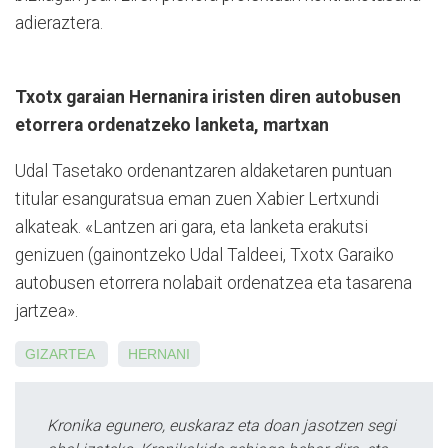
adieraztera.
Txotx garaian Hernanira iristen diren autobusen
etorrera ordenatzeko lanketa, martxan
Udal Tasetako ordenantzaren aldaketaren puntuan
titular esanguratsua eman zuen Xabier Lertxundi
alkateak. «Lantzen ari gara, eta lanketa erakutsi
genizuen (gainontzeko Udal Taldeei, Txotx Garaiko
autobusen etorrera nolabait ordenatzea eta tasarena
jartzea».
GIZARTEA
HERNANI
Kronika egunero, euskaraz eta doan jasotzen segi