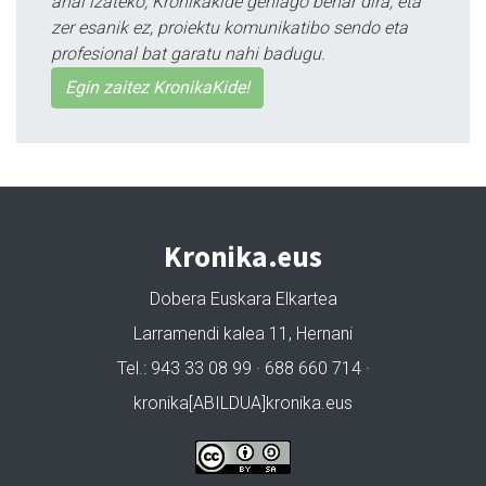
ahal izateko, Kronikakide gehiago behar dira, eta
zer esanik ez, proiektu komunikatibo sendo eta
profesional bat garatu nahi badugu.
Egin zaitez KronikaKide!
Kronika.eus
Dobera Euskara Elkartea
Larramendi kalea 11, Hernani
Tel.: 943 33 08 99 · 688 660 714 ·
kronika[ABILDUA]kronika.eus