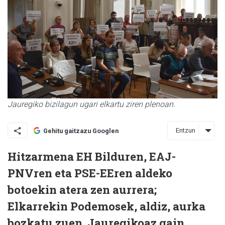
Jauregiko bizilagun ugari elkartu ziren plenoan.
Entzun
Gehitu gaitzazu Googlen
Hitzarmena EH Bilduren, EAJ-
PNVren eta PSE-EEren aldeko
botoekin atera zen aurrera;
Elkarrekin Podemosek, aldiz, aurka
bozkatu zuen. Jauregikoaz gain,