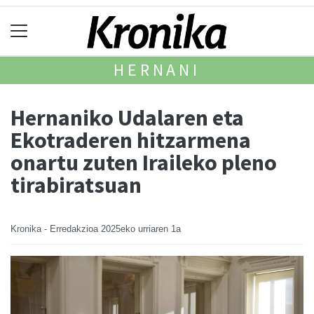
HERNANI
Hernaniko Udalaren eta
Ekotraderen hitzarmena
onartu zuten Iraileko pleno
tirabiratsuan
Kronika - Erredakzioa
2025eko urriaren 1a