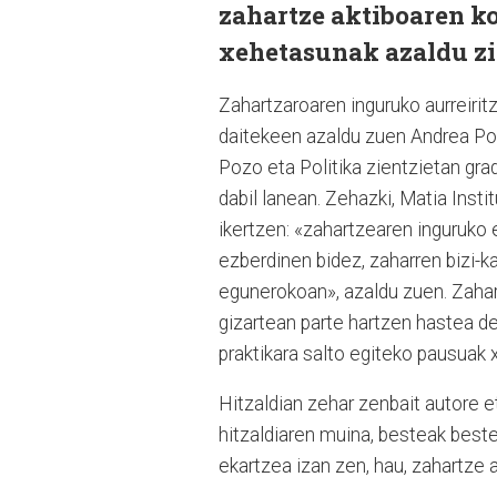
zahartze aktiboaren k
xehetasunak azaldu z
Zahartzaroaren inguruko aurreirit
daitekeen azaldu zuen Andrea Pozo
Pozo eta Politika zientzietan gr
dabil lanean. Zehazki, Matia Insti
ikertzen: «zahartzearen inguruko 
ezberdinen bidez, zaharren bizi-
egunerokoan», azaldu zuen. Zahar
gizartean parte hartzen hastea de
praktikara salto egiteko pausuak
Hitzaldian zehar zenbait autore e
hitzaldiaren muina, besteak beste
ekartzea izan zen, hau, zahartze 