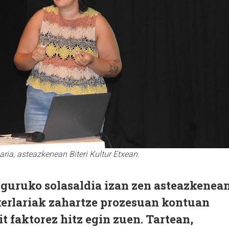
aria, asteazkenean Biteri Kultur Etxean.
nguruko solasaldia izan zen asteazkenea
kerlariak zahartze prozesuan kontuan
t faktorez hitz egin zuen. Tartean,