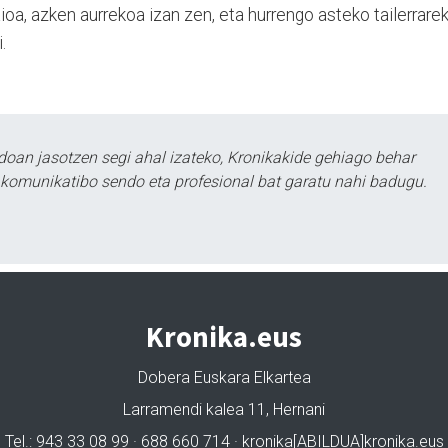
a, azken aurrekoa izan zen, eta hurrengo asteko tailerrarek
.
doan jasotzen segi ahal izateko, Kronikakide gehiago behar
tu komunikatibo sendo eta profesional bat garatu nahi badugu.
Kronika.eus
Dobera Euskara Elkartea
Larramendi kalea 11, Hernani
Tel.: 943 33 08 99 · 688 660 714 · kronika[ABILDUA]kronika.eus