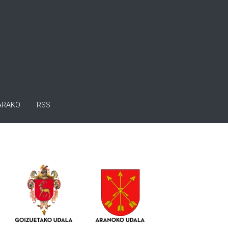
ARAKO
RSS