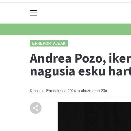
ERREPORTAJEAK
Andrea Pozo, iker
nagusia esku har
Kronika - Erredakzioa
2024ko abuztuaren 23a