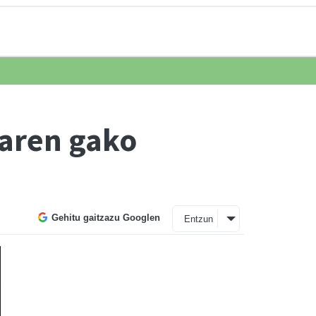
oaren gako
Gehitu gaitzazu Googlen
Entzun