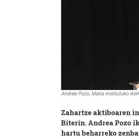
Andrea Pozo, Matia Institutuko ikerl
Zahartze aktiboaren i
Biterin. Andrea Pozo i
hartu beharreko zenbai