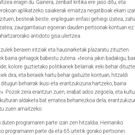
tzea eragin du. Gainera, zenbait kritika ere jaso ditu, eta
erokoan aplikatzeko saiakerak emaitza negatiboak ekarri iza
 zituen, besteak beste: enpleguan enfasi gehiegi izatea, zah
izatea, zaurgarritasun egoeran dauden pertsonak kontuan ez
ahartzarorako antidoto gisa ulertzea.
zulek beraien iritziak eta hausnarketak plazaratu zituzten.
k baina gehiagok babestu zutena: «teoria jakin badakigu, ba
e; kolore guztietako politikariek belarriak ireki behar dituzte
ek dira, eta beraiek hartu behar gaituzte kontuan, hitzaldi
 ditugun beharrak ikusi eta erantzukizuna hartzeko, baina
». Pozok zera erantzun zuen, erabat ados zegoela, eta kultu
 kulturan aldaketa bat ematea beharrezkoa dela; erantzukizu
atu zuen amaitzeko.
duten programaren parte izan zen hitzaldia. Hernaniko
ko programaren parte da eta 65 urtetik gorako pertsonei