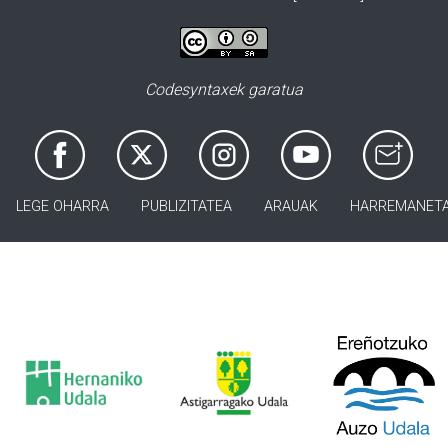
Codesyntaxek garatua
LEGE OHARRA
PUBLIZITATEA
ARAUAK
HARREMANET