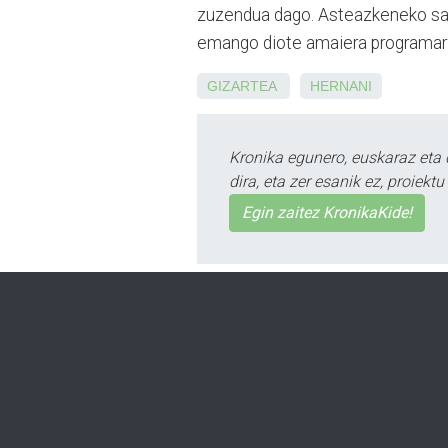
zuzendua dago. Asteazkeneko saio
emango diote amaiera programari
GIZARTEA
HERNANI
Kronika egunero, euskaraz eta 
dira, eta zer esanik ez, proiek
Egin zaitez KronikaKide!