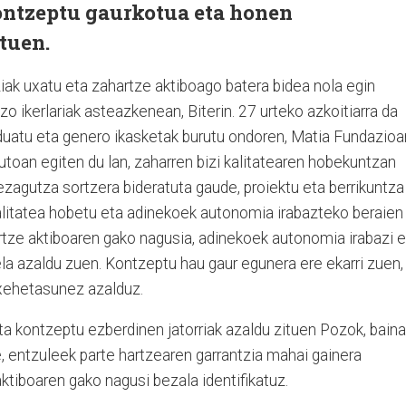
ontzeptu gaurkotua eta honen
ituen.
ziak uxatu eta zahartze aktiboago batera bidea nola egin
 ikerlariak asteazkenean, Biterin. 27 urteko azkoitiarra da
aduatu eta genero ikasketak burutu ondoren, Matia Fundazioa
tutoan egiten du lan, zaharren bizi kalitatearen hobekuntzan
ezagutza sortzera bideratuta gaude, proiektu eta berrikuntza
kalitatea hobetu eta adinekoek autonomia irabazteko beraien
tze aktiboaren gako nagusia, adinekoek autonomia irabazi e
la azaldu zuen. Kontzeptu hau gaur egunera ere ekarri zuen,
 xehetasunez azalduz.
ta kontzeptu ezberdinen jatorriak azaldu zituen Pozok, baina
, entzuleek parte hartzearen garrantzia mahai gainera
aktiboaren gako nagusi bezala identifikatuz.