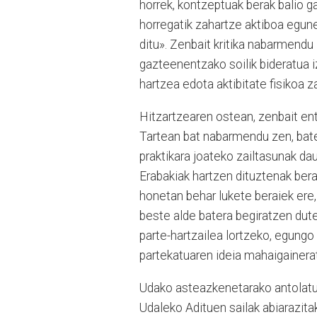
horrek, kontzeptuak berak balio gal
horregatik zahartze aktiboa egun
ditu». Zenbait kritika nabarmendu
gazteenentzako soilik bideratua 
hartzea edota aktibitate fisikoa z
Hitzartzearen ostean, zenbait ent
Tartean bat nabarmendu zen, bate
praktikara joateko zailtasunak daud
Erabakiak hartzen dituztenak berai
honetan behar lukete beraiek ere,
beste alde batera begiratzen dute
parte-hartzailea lortzeko, egungo
partekatuaren ideia mahaigainer
Udako asteazkenetarako antolatu 
Udaleko Adituen sailak abiarazita