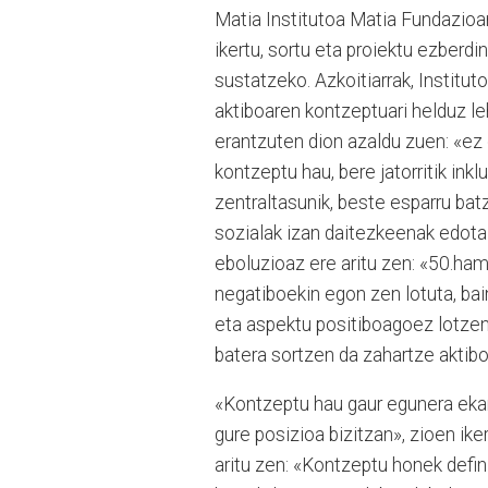
Matia Institutoa Matia Fundazioar
ikertu, sortu eta proiektu ezber
sustatzeko. Azkoitiarrak, Institu
aktiboaren kontzeptuari helduz le
erantzuten dion azaldu zuen: «ez 
kontzeptu hau, bere jatorritik in
zentraltasunik, beste esparru bat
sozialak izan daitezkeenak edota 
eboluzioaz ere aritu zen: «50.ha
negatiboekin egon zen lotuta, ba
eta aspektu positiboagoez lotzen
batera sortzen da zahartze aktibo
«Kontzeptu hau gaur egunera ekar
gure posizioa bizitzan», zioen ike
aritu zen: «Kontzeptu honek defin