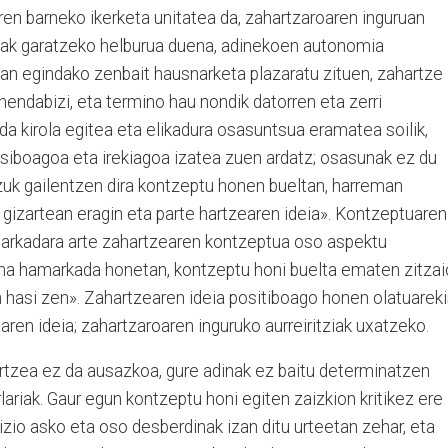
en barneko ikerketa unitatea da, zahartzaroaren inguruan
dinak garatzeko helburua duena, adinekoen autonomia
toan egindako zenbait hausnarketa plazaratu zituen, zahartze
hendabizi, eta termino hau nondik datorren eta zerri
da kirola egitea eta elikadura osasuntsua eramatea soilik,
klusiboagoa eta irekiagoa izatea zuen ardatz; osasunak ez du
zuk gailentzen dira kontzeptu honen bueltan, harreman
gizartean eragin eta parte hartzearen ideia». Kontzeptuaren
markadara arte zahartzearen kontzeptua oso aspektu
ina hamarkada honetan, kontzeptu honi buelta ematen zitza
 hasi zen». Zahartzearen ideia positiboago honen olatuarek
aren ideia; zahartzaroaren inguruko aurreiritziak uxatzeko.
tzea ez da ausazkoa, gure adinak ez baitu determinatzen
rlariak. Gaur egun kontzeptu honi egiten zaizkion kritikez ere
izio asko eta oso desberdinak izan ditu urteetan zehar, eta