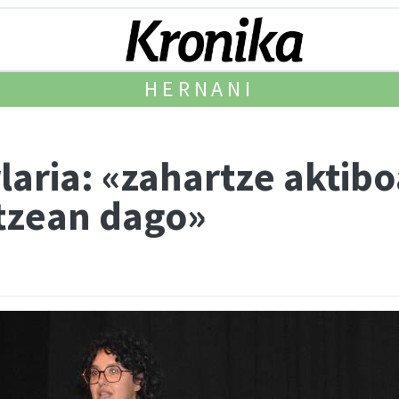
HERNANI
laria: «zahartze aktib
tzean dago»