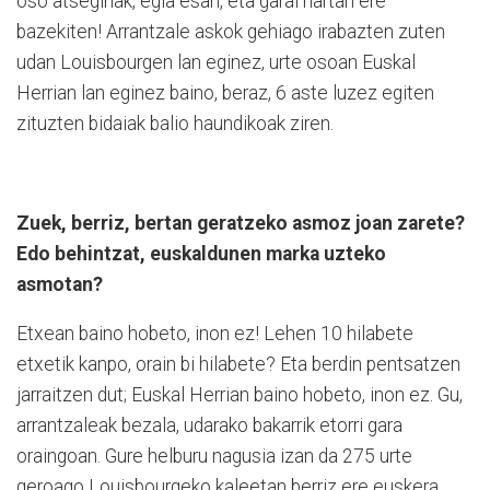
oso atseginak, egia esan, eta garai hartan ere
bazekiten! Arrantzale askok gehiago irabazten zuten
udan Louisbourgen lan eginez, urte osoan Euskal
Herrian lan eginez baino, beraz, 6 aste luzez egiten
zituzten bidaiak balio haundikoak ziren.
Zuek, berriz, bertan geratzeko asmoz joan zarete?
Edo behintzat, euskaldunen marka uzteko
asmotan?
Etxean baino hobeto, inon ez! Lehen 10 hilabete
etxetik kan­po, orain bi hilabete? Eta berdin pentsatzen
jarraitzen dut; Euskal Herrian baino hobeto, inon ez. Gu,
arrantzaleak bezala, udarako bakarrik etorri ga­ra
oraingoan. Gure helburu na­gusia izan da 275 urte
geroago Louis­bourgeko kaleetan be­rriz ere euskera