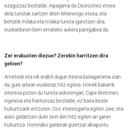
ezagutzaz bestalde. Aipagarria da Desroches etxea
dela turistak sartzen diren lehenengo etxea, eta
bertatik milaka eta milaka turista igarotzen dira;
euskaldunen berri emateko aukera paregabea da.
Zer erakusten diezue? Zerekin harritzen dira
gehien?
Ametsek eta nik erabili dugun tresna baliagarriena izan
da, gure artean euskeraz hitz egitea. Horrek bakarrik
interesa pizten du turista askorengan, Cape Bretonen,
ingelesa eta frantsesaz bestalde, ez baita beste
hizkuntzarik entzuten. Oso interesgarria egiten zaie, eta
asko galdetzen dute zein den hitz egiten ari garen
hizkuntza. Horrelako galderak gu­retzat abiapuntu