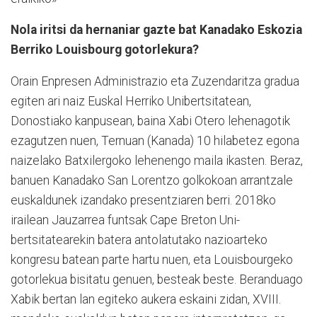
Nola iritsi da hernaniar gazte bat Kanadako Eskozia
Berriko Louisbourg gotorlekura?
Orain Enpresen Administrazio eta Zuzendaritza gradua
egiten ari naiz Euskal Herriko Uni­ber­tsitatean,
Donostiako kanpusean, baina Xabi Otero lehenagotik
ezagutzen nuen, Ternuan (Kanada) 10 hilabetez egona
naizelako Batxilergoko lehenengo maila ikasten. Beraz,
ba­nuen Kanadako San Lo­ren­tzo golkokoan arrantzale
euskaldunek izandako presentziaren berri. 2018ko
irailean Jau­zarrea funtsak Cape Breton Uni­
bertsitatearekin batera an­tolatutako nazioarteko
kongresu batean parte hartu nuen, eta Louisbourgeko
gotorlekua bisitatu genuen, besteak beste. Beranduago
Xabik bertan lan egiteko aukera eskaini zidan, XVIII.