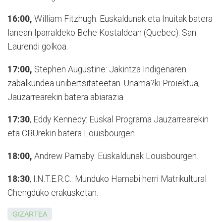
16:00,
William Fitzhugh: Eus­kal­dunak eta Inuitak batera
la­nean Iparraldeko Behe Kostal­de­an (Quebec). San
Laurendi golkoa.
17:00,
Stephen Augustine: Ja­kin­tza Indigenaren
zabalkundea uni­­bertsitateetan. Unama?ki Pro­iektua,
Jauzarrearekin batera abiarazia.
17:30
, Eddy Kennedy: Euskal Programa Jauzarrearekin
eta CBUrekin batera Louisbourgen.
18:00,
Andrew Parnaby: Euskaldunak Louisbourgen.
18:30
, I.N.T.E.R.C.: Munduko Hamabi herri Matrikultural
Chengduko erakusketan.
GIZARTEA