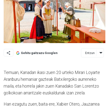
Entzun
Gehitu gaitzazu Googlen
Ternuan, Kanadan ikasi zuen 20 urteko Mirari Loyarte
Aran­buru hernaniar gazteak Batxi­ler­goko aurreneko
maila, eta ho­rrela jakin zuen Ka­na­dako San Loren­tzo
golkokoan arran­tzale euskaldunak izan zirela.
Han ezagutu zuen, baita ere, Xabier Otero, Jauzarrea