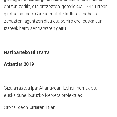
entzun zedila, eta antzeztea, gotorlekua 1744 urtean
girotua baitago. Gure identitate kulturala hobeto
zehazten laguntzen digu eta berriro ere, euskaldun
izateak harro sentiarazten gaitu.
Nazioarteko Biltzarra
Atlantiar 2019
Giza arrastoa Ipar Atlantikoan. Lehen herriak eta
euskaldunei buruzko ikerketa proiektuak.
Orona Ideon, urriaren 18an.