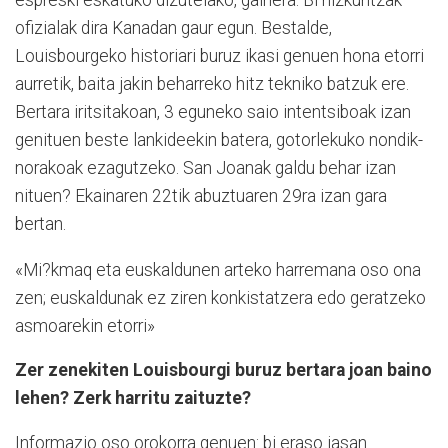
espreski eskatuko dizutelako, gainera. Bi hizkuntzak
ofizialak dira Kanadan gaur egun. Bestalde,
Louisbourgeko historiari buruz ikasi genuen hona etorri
aurretik, baita jakin beharreko hitz tekniko batzuk ere.
Bertara iritsitakoan, 3 eguneko saio intentsiboak izan
genituen beste lankideekin batera, gotorlekuko nondik-
norakoak ezagutzeko. San Joanak galdu behar izan
nituen? Ekainaren 22tik abuztuaren 29ra izan gara
bertan.
«Mi?kmaq eta euskaldunen arteko harremana oso ona
zen; euskaldunak ez ziren konkistatzera edo geratzeko
asmoarekin etorri»
Zer zenekiten Louisbourgi buruz bertara joan baino
lehen? Zerk harritu zaituzte?
Informazio oso orokorra ge­nu­en: bi eraso jasan