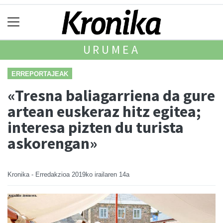
URUMEA
ERREPORTAJEAK
«Tresna baliagarriena da gure
artean euskeraz hitz egitea;
interesa pizten du turista
askorengan»
Kronika - Erredakzioa
2019ko irailaren 14a