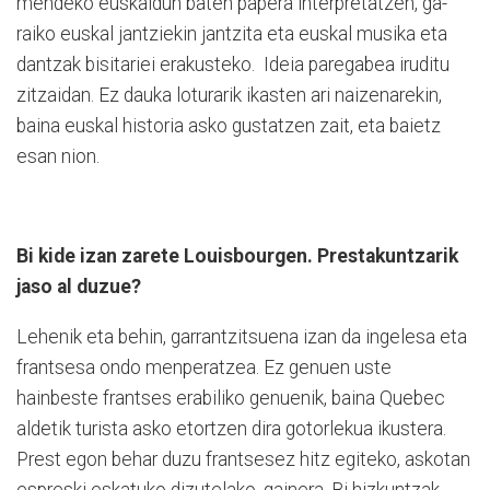
mendeko euskaldun ba­ten papera interpretatzen, ga­
raiko euskal jantziekin jantzita eta euskal musika eta
dan­tzak bisitariei erakusteko. Ideia paregabea iruditu
zitzaidan. Ez dauka loturarik ikasten ari naizenarekin,
baina euskal historia asko gustatzen zait, eta baietz
esan nion.
Bi kide izan zarete Louisbourgen. Prestakuntzarik
jaso al duzue?
Lehenik eta behin, garrantzi­tsuena izan da ingelesa eta
frantsesa ondo menperatzea. Ez genuen uste
hainbeste fran­tses erabiliko genuenik, baina Quebec
aldetik turista asko etortzen dira gotorlekua ikustera.
Prest egon behar duzu fran­­tsesez hitz egiteko, askotan