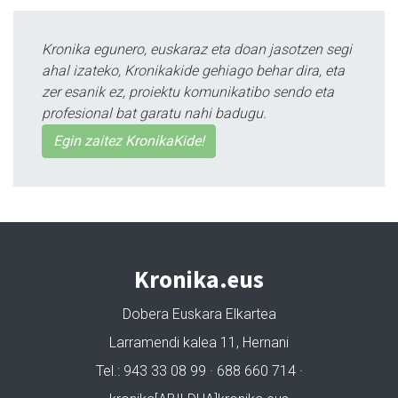
Kronika egunero, euskaraz eta doan jasotzen segi
ahal izateko, Kronikakide gehiago behar dira, eta
zer esanik ez, proiektu komunikatibo sendo eta
profesional bat garatu nahi badugu.
Egin zaitez KronikaKide!
Kronika.eus
Dobera Euskara Elkartea
Larramendi kalea 11, Hernani
Tel.: 943 33 08 99 · 688 660 714 ·