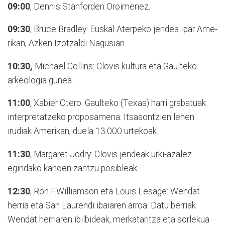
09:00
, Dennis Stanforden Oroimenez.
09:30
, Bruce Bradley: Euskal Aterpeko jendea Ipar Ame­
ri­kan, Azken Izotzaldi Nagusian.
10:30,
Michael Collins: Clovis kultura eta Gaulteko
arkeologia gu­nea.
11:00
, Xabier Otero: Gaulteko (Texas) harri grabatuak
interpretatzeko proposamena. Itsa­sontzien lehen
irudiak Ame­ri­kan, duela 13.000 urtekoak.
11:30
, Margaret Jodry: Clovis jendeak urki-azalez
egindako kanoen zantzu posibleak.
12:30
, Ron F.Williamson eta Louis Lesage: Wendat
herria eta San Lau­rendi ibaiaren arroa. Datu be­rri­ak
Wendat herriaren ibilbideak, merkataritza eta sorlekua