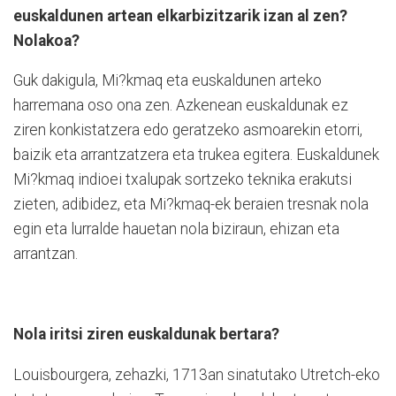
euskaldunen artean elkarbizitzarik izan al zen?
Nolakoa?
Guk dakigula, Mi?kmaq eta euskaldunen arteko
harremana oso ona zen. Azkenean euskaldunak ez
ziren konkistatzera edo geratzeko asmoarekin etorri,
baizik eta arrantzatzera eta trukea egitera. Euskal­du­nek
Mi?kmaq indioei txalupak sortzeko teknika erakutsi
zieten, adibidez, eta Mi?kmaq-ek beraien tresnak nola
egin eta lurralde hauetan nola biziraun, ehizan eta
arrantzan.
Nola iritsi ziren euskaldunak bertara?
Louisbourgera, zehazki, 1713an sinatutako Utretch-eko