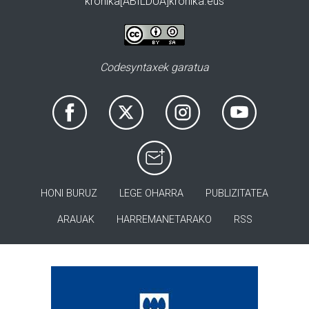
kronika[ABILDUA]kronika.eus
Codesyntaxek garatua
HONI BURUZ
LEGE OHARRA
PUBLIZITATEA
ARAUAK
HARREMANETARAKO
RSS