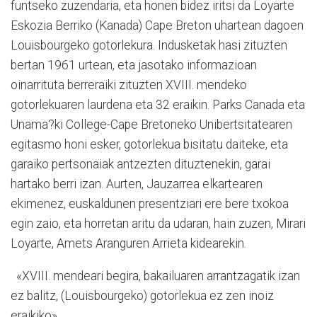
funtseko zuzendaria, eta ho­nen bidez iritsi da Loyarte
Es­kozia Berriko (Kanada) Cape Bre­ton uhartean dagoen
Louis­bourgeko gotorlekura. Indus­ke­tak hasi zituzten
bertan 1961 urtean, eta jasotako informazioan
oinarrituta berreraiki zituzten XVIII. mendeko
gotorlekuaren laurdena eta 32 eraikin. Parks Canada eta
Unama?ki College-Cape Bretoneko Uni­ber­­tsitatearen
egitasmo honi esker, gotorlekua bisitatu daiteke, eta
garaiko pertsonaiak antzezten dituztenekin, garai
hartako berri izan. Aurten, Jau­za­rrea elkartearen
ekimenez, euskaldunen presentziari ere bere txokoa
egin zaio, eta horretan aritu da udaran, hain zuzen, Mirari
Loyarte, Amets Aran­guren Arrieta kidearekin.
«XVIII. mendeari begira, bakailuaren arrantzagatik izan
ez balitz, (Louisbourgeko) gotorlekua ez zen inoiz
eraikiko»