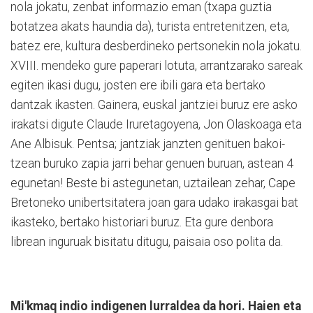
nola jokatu, zenbat informazio eman (txapa guztia
botatzea akats haundia da), turista en­tretenitzen, eta,
batez ere, kultura desberdineko pertsonekin nola jokatu.
XVIII. mendeko gure paperari lotuta, arrantzarako sareak
egiten ikasi dugu, josten ere ibili gara eta bertako
dantzak ikasten. Gainera, euskal jantziei buruz ere asko
irakatsi digute Claude Irureta­go­yena, Jon Olaskoaga eta
Ane Albisuk. Pentsa; jan­tziak janzten genituen bakoi­
tzean buruko zapia jarri behar genuen bu­ruan, astean 4
egunetan! Beste bi astegunetan, uztailean ze­har, Cape
Breto­ne­ko unibertsitatera joan gara udako irakasgai bat
ikasteko, bertako historiari buruz. Eta gure denbora
librean inguruak bisitatu ditugu, paisaia oso polita da.
Mi'kmaq indio indigenen lurraldea da hori. Haien eta