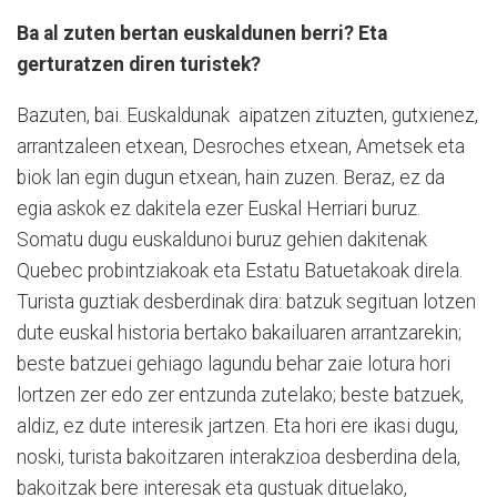
Ba al zuten bertan euskaldunen berri? Eta
gerturatzen diren turistek?
Bazuten, bai. Euskaldunak ai­pa­tzen zituzten, gutxienez,
arrantzaleen etxean, Desroches etxean, Ametsek eta
biok lan egin dugun etxean, hain zuzen. Beraz, ez da
egia askok ez dakitela ezer Euskal Herriari buruz.
Somatu dugu euskaldunoi bu­ruz gehien dakitenak
Quebec pro­bintziakoak eta Estatu Batu­e­takoak direla.
Turista guztiak desberdinak dira: batzuk segituan lotzen
dute euskal historia bertako bakailuaren arrantzarekin;
beste batzuei gehiago lagundu behar zaie lotura hori
lortzen zer edo zer entzunda zutelako; beste batzuek,
aldiz, ez dute interesik jartzen. Eta hori ere ikasi dugu,
noski, turista bakoitzaren interakzioa desberdina dela,
bakoitzak bere interesak eta gustuak dituelako,