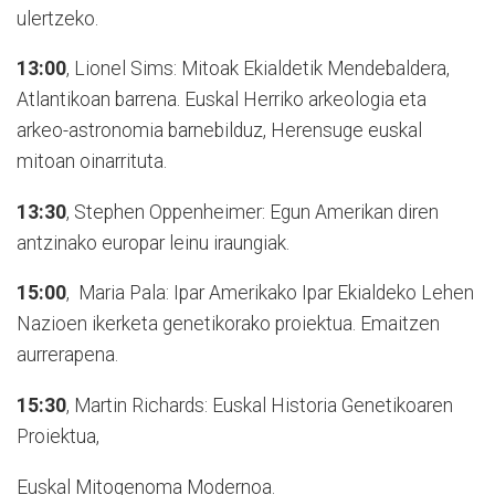
ulertzeko.
13:00
, Lionel Sims: Mitoak Eki­al­de­tik Mendebaldera,
Atlanti­koan barrena. Euskal Herriko arkeologia eta
arkeo-astronomia barnebilduz, Herensuge euskal
mitoan oinarrituta.
13:30
, Stephen Oppenheimer: Egun Amerikan diren
antzi­na­ko europar leinu iraungiak.
15:00
, Maria Pala: Ipar Amerikako Ipar Ekialdeko Lehen
Nazioen ikerketa genetikorako proiektua. Emaitzen
aurrerapena.
15:30
, Martin Richards: Euskal Historia Genetikoaren
Proiektua,
Euskal Mitogenoma Modernoa.