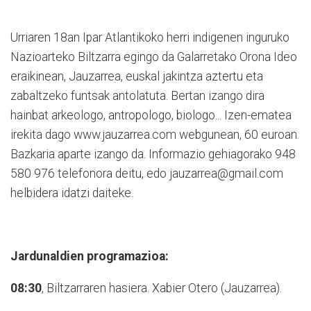
Urriaren 18an Ipar Atlantikoko herri indigenen inguruko
Na­zioarteko Biltzarra egingo da Galarretako Orona Ideo
eraikinean, Jauzarrea, euskal jakin­tza aztertu eta
zabaltzeko fun­tsak antolatuta. Bertan izango dira
hainbat ar­keologo, antropologo, biologo... Izen-ematea
irekita dago www.jauzarrea.com webgunean, 60 euroan.
Baz­ka­ria aparte izango da. In­for­ma­zio gehiagorako 948
580 976 telefonora dei­tu, edo jauzarrea@gmail.com
hel­­bi­de­ra idatzi daiteke.
Jardunaldien programazioa:
08:30
, Biltzarraren hasiera. Xabier Otero (Jauzarrea).