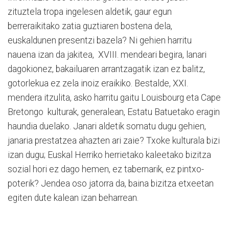
zituztela tropa ingelesen aldetik, gaur egun
berreraikitako zatia guztiaren bostena dela,
euskaldunen presentzi bazela? Ni ge­hien harritu
nauena izan da jakitea, XVIII. mendeari begira, lanari
dagokionez, bakailuaren arran­tzagatik izan ez balitz,
gotorlekua ez zela inoiz eraikiko. Bestalde, XXI.
mendera itzulita, asko harritu gaitu Louisbourg eta Cape
Bretongo kulturak, generalean, Estatu Batuetako eragin
haundia duelako. Janari aldetik somatu dugu gehien,
janaria presta­tzea ahazten ari zaie? Txoke kulturala bizi
izan dugu; Eus­kal Herriko herrietako kaleetako bizitza
sozial hori ez dago hemen, ez tabernarik, ez pin­txo-
poterik? Jendea oso jatorra da, baina bizitza etxeetan
egiten dute kalean izan beharrean.