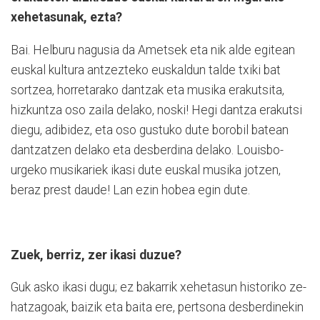
xehetasunak, ezta?
Bai. Helburu nagusia da Ame­tsek eta nik alde egitean
euskal kultura antzezteko euskaldun talde txiki bat
sortzea, horretarako dan­tzak eta musika erakutsita,
hizkuntza oso zaila delako, noski! Hegi dan­tza erakutsi
diegu, adibidez, eta oso gustuko dute borobil batean
dantzatzen delako eta desberdina delako. Louis­bo­
urgeko mu­si­kariek ikasi du­te euskal mu­sika jotzen,
beraz prest daude! Lan ezin hobea egin dute.
Zuek, berriz, zer ikasi duzue?
Guk asko ikasi dugu; ez bakarrik xehetasun historiko ze­
ha­tza­go­ak, baizik eta baita ere, pertsona desberdinekin