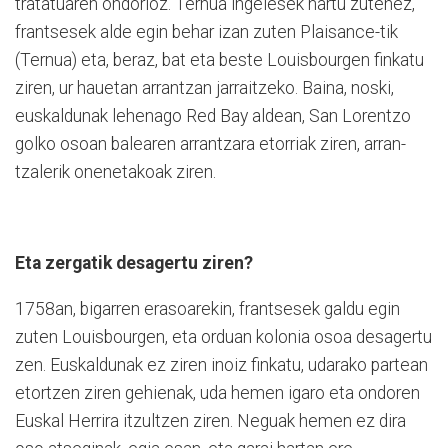
tratatuaren ondorioz. Ternua ingelesek hartu zutenez,
frantsesek alde egin behar izan zuten Plaisance-tik
(Ternua) eta, be­raz, bat eta beste Louis­bour­gen finkatu
zi­ren, ur hauetan arran­tzan ja­rrai­tzeko. Baina, noski,
euskal­du­nak lehenago Red Bay aldean, San Lorentzo
golko oso­an balearen arrantzara etorriak ziren, arran­
tzalerik onenetakoak ziren.
Eta zergatik desagertu ziren?
1758an, bigarren erasoarekin, fran­tsesek galdu egin
zuten Louis­bourgen, eta orduan kolonia osoa desagertu
zen. Eus­kal­dunak ez ziren inoiz finkatu, udarako partean
etortzen ziren gehienak, uda hemen igaro eta ondoren
Euskal Herrira itzultzen ziren. Neguak hemen ez dira