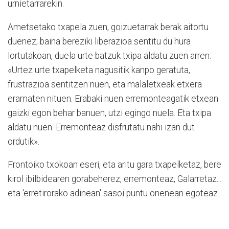
urnietarrarekin.
Ametsetako txapela zuen, goizuetarrak berak aitortu
duenez; baina bereziki liberazioa sentitu du hura
lortutakoan, duela urte batzuk txipa aldatu zuen arren:
«Urtez urte txapelketa nagusitik kanpo geratuta,
frustrazioa sentitzen nuen, eta malaletxeak etxera
eramaten nituen. Erabaki nuen erremonteagatik etxean
gaizki egon behar banuen, utzi egingo nuela. Eta txipa
aldatu nu­en. Erremonteaz disfrutatu nahi izan dut
ordutik».
Frontoiko txokoan eseri, eta aritu gara txapelketaz, bere
kirol ibilbidearen gorabeherez, erre­monteaz, Galarretaz...
eta 'erreti­rorako adinean' sasoi puntu onenean egoteaz.