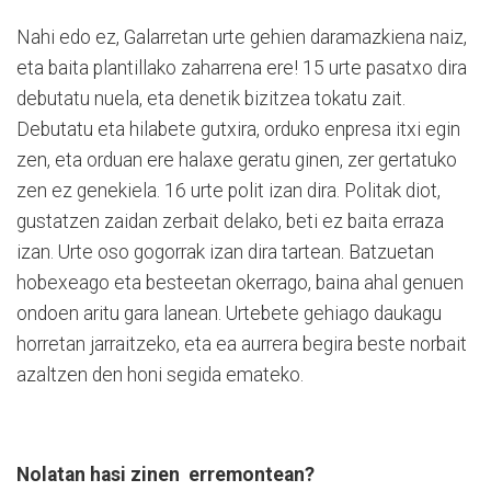
Nahi edo ez, Galarretan urte gehien daramazkiena naiz,
eta baita plantillako zaharrena ere! 15 urte pasatxo dira
debutatu nuela, eta denetik bizitzea tokatu zait.
Debutatu eta hilabete gutxira, orduko enpresa itxi egin
zen, eta orduan ere halaxe geratu ginen, zer gertatuko
zen ez genekiela. 16 urte polit izan dira. Politak diot,
gustatzen zaidan zerbait delako, beti ez baita erraza
izan. Urte oso gogorrak izan dira tartean. Batzuetan
hobexeago eta besteetan okerrago, baina ahal genuen
ondoen aritu gara lanean. Urtebete gehiago daukagu
horretan jarraitzeko, eta ea aurrera begira beste norbait
azaltzen den honi segida emateko.
Nolatan hasi zinen
erremontean?