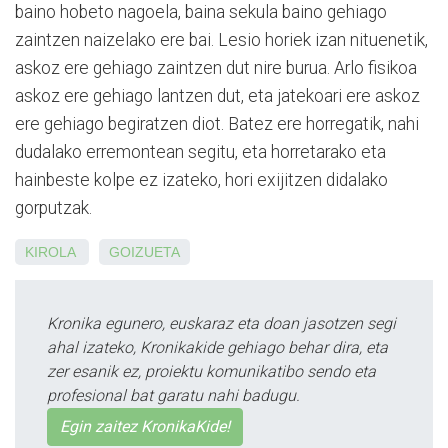
baino hobeto nagoela, baina sekula baino gehiago
zaintzen naizelako ere bai. Lesio horiek izan nituenetik,
askoz ere gehiago zaintzen dut nire burua. Arlo fisikoa
askoz ere gehiago lantzen dut, eta jatekoari ere askoz
ere gehiago begiratzen diot. Batez ere horregatik, nahi
dudalako erremontean segitu, eta horretarako eta
hainbeste kolpe ez izateko, hori exijitzen didalako
gorputzak.
KIROLA
GOIZUETA
Kronika egunero, euskaraz eta doan jasotzen segi
ahal izateko, Kronikakide gehiago behar dira, eta
zer esanik ez, proiektu komunikatibo sendo eta
profesional bat garatu nahi badugu.
Egin zaitez KronikaKide!