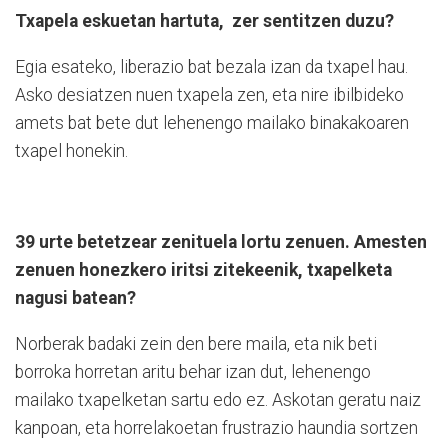
Txapela eskuetan hartuta,
zer sentitzen duzu?
Egia esateko, liberazio bat bezala izan da txapel hau.
Asko desiatzen nuen txapela zen, eta nire ibilbideko
amets bat bete dut lehenengo mailako binakakoaren
txapel honekin.
39 urte betetzear zenituela lortu zenuen. Amesten
zenuen honezkero iritsi zitekeenik, txapelketa
nagusi batean?
Norberak badaki zein den bere maila, eta nik beti
borroka horretan aritu behar izan dut, lehenengo
mailako txapelketan sartu edo ez. Askotan geratu naiz
kanpoan, eta horrelakoetan frustrazio haundia sortzen