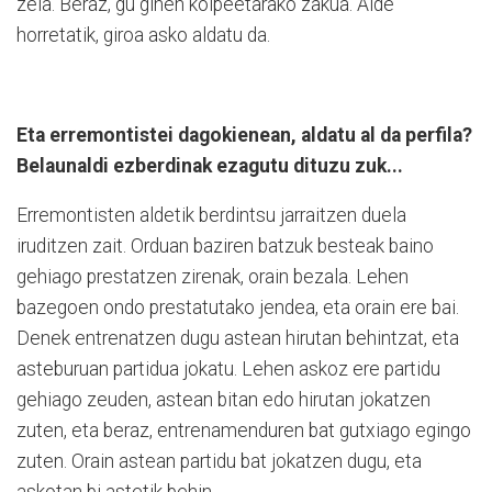
zela. Beraz, gu ginen kolpeetarako zakua. Alde
horretatik, giroa asko aldatu da.
Eta erremontistei dagokienean, aldatu al da perfila?
Belaunaldi ezberdinak ezagutu dituzu zuk...
Erremontisten aldetik berdintsu jarraitzen duela
iruditzen zait. Orduan baziren batzuk besteak baino
gehiago prestatzen zirenak, orain bezala. Lehen
bazegoen ondo prestatutako jendea, eta orain ere bai.
Denek entrenatzen dugu astean hirutan behintzat, eta
asteburuan partidua jokatu. Lehen askoz ere partidu
gehiago zeuden, astean bitan edo hirutan jokatzen
zuten, eta beraz, entrenamenduren bat gutxiago egingo
zuten. Orain astean partidu bat jokatzen dugu, eta