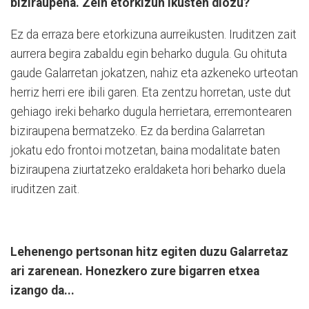
biziraupena. Zein etorkizun ikusten diozu?
Ez da erraza bere etorkizuna aurreikusten. Iruditzen zait
aurrera begira zabaldu egin beharko dugula. Gu ohituta
gaude Galarretan jokatzen, nahiz eta azkeneko urteotan
herriz herri ere ibili garen. Eta zentzu horretan, uste dut
gehiago ireki beharko dugula herrietara, erremontearen
biziraupena bermatzeko. Ez da berdina Galarretan
jokatu edo frontoi motzetan, baina modalitate baten
biziraupena ziurtatzeko eraldaketa hori beharko duela
iruditzen zait.
Lehenengo pertsonan hitz egiten duzu Galarretaz
ari zarenean. Honezkero zure bigarren etxea
izango da...