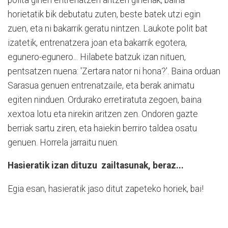
horietatik bik debutatu zuten, beste batek utzi egin
zuen, eta ni bakarrik geratu nintzen. Laukote polit bat
izatetik, entrenatzera joan eta bakarrik egotera,
egunero-egunero... Hilabete batzuk izan nituen,
pentsatzen nuena: 'Zertara nator ni hona?'. Baina orduan
Sarasua genuen entrenatzaile, eta berak animatu
egiten ninduen. Ordurako erretiratuta zegoen, baina
xextoa lotu eta nirekin aritzen zen. Ondoren gazte
berriak sartu ziren, eta haiekin berriro taldea osatu
genuen. Horrela jarraitu nuen.
Hasieratik izan dituzu
zailtasunak, beraz...
Egia esan, hasieratik jaso ditut zapeteko horiek, bai!