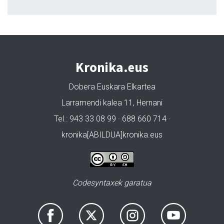
Kronika.eus
Dobera Euskara Elkartea
Larramendi kalea 11, Hernani
Tel.: 943 33 08 99 · 688 660 714 ·
kronika[ABILDUA]kronika.eus
Codesyntaxek garatua