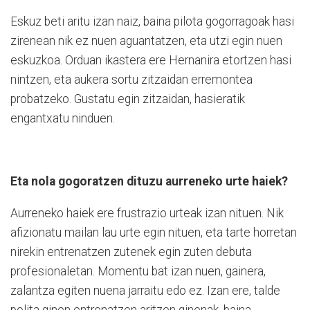
Eskuz beti aritu izan naiz, baina pilota gogorragoak hasi
zirenean nik ez nuen aguantatzen, eta utzi egin nuen
eskuzkoa. Orduan ikastera ere Hernanira etortzen hasi
nintzen, eta aukera sortu zitzaidan erremontea
probatzeko. Gustatu egin zitzaidan, hasieratik
engantxatu ninduen.
Eta nola gogoratzen dituzu aurreneko urte haiek?
Aurreneko haiek ere frustrazio urteak izan nituen. Nik
afizionatu mailan lau urte egin nituen, eta tarte horretan
nirekin entrenatzen zutenek egin zuten debuta
profesionaletan. Momentu bat izan nuen, gainera,
zalantza egiten nuena jarraitu edo ez. Izan ere, talde
polita ginen entrenatzen aritzen ginenak, baina