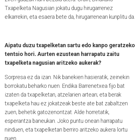
Txapelketa Nagusian jokatu dugu hirugarrenez
elkarrekin, eta esaera bete da, hirugarrenean kunplitu da.
Aipatu duzu txapelketan sartu edo kanpo geratzeko
tentsio hori. Aurten ezustean harrapatu zaitu
txapelketa nagusian aritzeko aukerak?
Sorpresa ez da izan. Nik banekien hasieratik, zeinekin
borrokatu beharko nuen. Endika Barrenetxea fijo bat
izaten da txapelketan, atzelarien artean; eta berak
txapelketa hau ez jokatzeak beste ate bat zabaltzen
zuen, behetik gatozenontzat. Alde horretatik,
esperantza baneukan. Joko puntu onean harrapatu
ninduen, eta txapelketan berriro aritzeko aukera lortu
nuen.