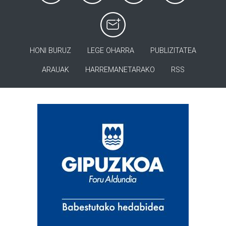
HONI BURUZ
LEGE OHARRA
PUBLIZITATEA
ARAUAK
HARREMANETARAKO
RSS