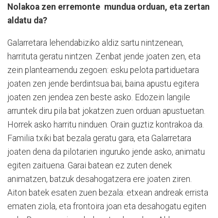
Nolakoa zen erremonte
mundua orduan, eta zertan
aldatu da?
Galarretara lehendabiziko aldiz sartu nintzenean,
harrituta geratu nintzen. Zenbat jende joaten zen, eta
zein planteamendu zegoen: esku pelota partiduetara
joaten zen jende berdintsua bai, baina apustu egitera
joaten zen jendea zen beste asko. Edozein langile
arruntek diru pila bat jokatzen zuen orduan apustuetan.
Horrek asko harritu ninduen. Orain guztiz kontrakoa da.
Familia txiki bat bezala geratu gara, eta Galarretara
joaten dena da pilotarien inguruko jende asko, animatu
egiten zaituena. Garai batean ez zuten denek
animatzen, batzuk desahogatzera ere joaten ziren.
Aiton batek esaten zuen bezala: etxean andreak errista
ematen ziola, eta frontoira joan eta desahogatu egiten