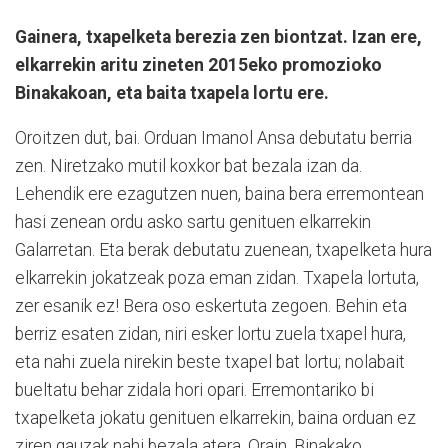
Gainera, txapelketa berezia zen biontzat. Izan ere,
elkarrekin aritu zineten 2015eko promozioko
Binakakoan, eta baita txapela lortu ere.
Oroitzen dut, bai. Orduan Imanol Ansa debutatu berria
zen. Niretzako mutil koxkor bat bezala izan da.
Lehendik ere ezagutzen nuen, baina bera erremontean
hasi zenean ordu asko sartu genituen elkarrekin
Galarretan. Eta berak debutatu zuenean, txapelketa hura
elkarrekin jokatzeak poza eman zidan. Txapela lortuta,
zer esanik ez! Bera oso eskertuta zegoen. Behin eta
berriz esaten zidan, niri esker lortu zuela txapel hura,
eta nahi zuela nirekin beste txapel bat lortu; nolabait
bueltatu behar zidala hori opari. Erremontariko bi
txapelketa jokatu genituen elkarrekin, baina orduan ez
ziren gauzak nahi bezala atera. Orain, Binakako