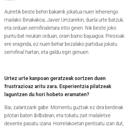
Aurretik beste behin bakarrik jokatua nuen lehenengo
mailako Binakakoa, Javier Urrizarekin, duela urte batzuk;
eta orduan semifinaletara iritsi ginen. Nik beste joko
puntu bat neukan orduan, orain baino bajuagoa. Presioak
ere eraginda, ez nuen behar bezalako partidua jokatu
semifinal hartan, eta galdu egin genuen.
Urtez urte kanpoan geratzeak sortzen duen
frustrazioaz aritu zara. Esperientzia pilatzeak
laguntzen du hori hobeto eramaten?
Bai, zalantzarik gabe. Momentu guztiak ez dira berdinak
pilotari baten ibilbidean, eta tokatu zait malaletxe
dexente pasatu izana. Horrelakoetan pentsatu izan dut,