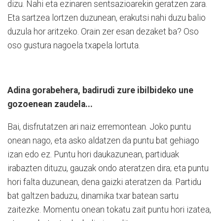
dizu. Nahi eta ezinaren sentsazioarekin geratzen zara.
Eta sartzea lortzen duzunean, erakutsi nahi duzu balio
duzula hor aritzeko. Orain zer esan dezaket ba? Oso
oso gustura nagoela txapela lortuta.
Adina gorabehera, badirudi zure ibilbideko une
gozoenean zaudela...
Bai, disfrutatzen ari naiz erremontean. Joko puntu
onean nago, eta asko aldatzen da puntu bat gehiago
izan edo ez. Puntu hori daukazunean, partiduak
irabazten dituzu, gauzak ondo ateratzen dira; eta puntu
hori falta duzunean, dena gaizki ateratzen da. Partidu
bat galtzen baduzu, dinamika txar batean sartu
zaitezke. Momentu onean tokatu zait puntu hori izatea,