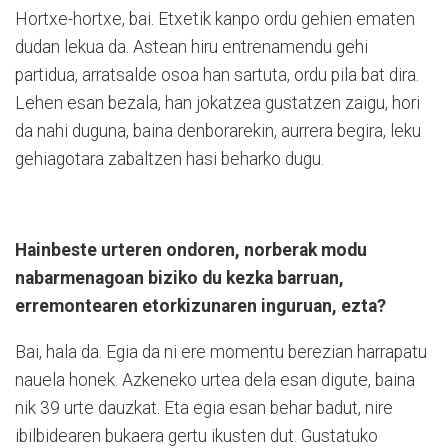
Hortxe-hortxe, bai. Etxetik kanpo ordu gehien ematen
dudan lekua da. Astean hiru entrenamendu gehi
partidua, arratsalde osoa han sartuta, ordu pila bat dira.
Lehen esan bezala, han jokatzea gustatzen zaigu, hori
da nahi duguna, baina denborarekin, aurrera begira, leku
gehiagotara zabaltzen hasi beharko dugu.
Hainbeste urteren ondoren, norberak modu
nabarmenagoan biziko du kezka barruan,
erremontearen etorkizunaren inguruan, ezta?
Bai, hala da. Egia da ni ere momentu berezian harrapatu
nauela honek. Azkeneko urtea dela esan digute, baina
nik 39 urte dauzkat. Eta egia esan behar badut, nire
ibilbidearen bukaera gertu ikusten dut. Gustatuko