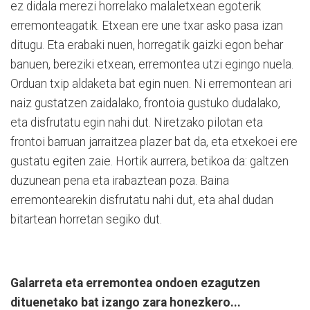
ez didala merezi horrelako malaletxean egoterik
erremonteagatik. Etxean ere une txar asko pasa izan
ditugu. Eta erabaki nuen, horregatik gaizki egon behar
banuen, bereziki etxean, erremontea utzi egingo nuela.
Orduan txip aldaketa bat egin nuen. Ni erremontean ari
naiz gustatzen zaidalako, frontoia gustuko dudalako,
eta disfrutatu egin nahi dut. Niretzako pilotan eta
frontoi barruan jarraitzea plazer bat da, eta etxekoei ere
gustatu egiten zaie. Hortik aurrera, betikoa da: galtzen
duzunean pena eta irabaztean poza. Baina
erremontearekin disfrutatu nahi dut, eta ahal dudan
bitartean horretan segiko dut.
Galarreta eta erremontea ondoen ezagutzen
dituenetako bat izango zara honezkero...