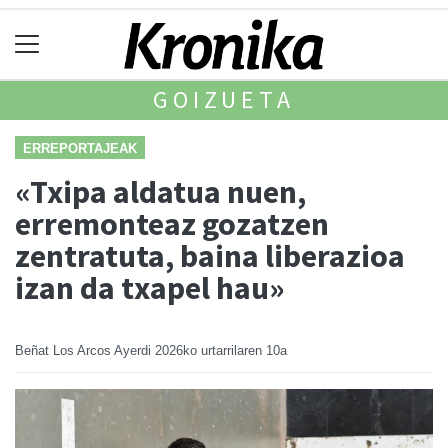
GOIZUETA
ERREPORTAJEAK
«Txipa aldatua nuen,
erremonteaz gozatzen
zentratuta, baina liberazioa
izan da txapel hau»
Beñat Los Arcos Ayerdi
2026ko urtarrilaren 10a