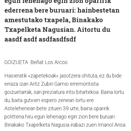
egun lehenago egin zion oparirik
ederrena bere buruari: hainbestetan
amestutako txapela, Binakako
Txapelketa Nagusian. Aitortu du
aasdf asdf asdfasdfsdf
GOIZUETA Beñat Los Arcos
Hasieratik «zapetekoak» jasotzera ohituta, ez du bide
erraza izan Aritz Zubiri Gamio erremontista
goizuetarrak, sari preziatura iritsi bitartekoa. Baina lortu
du, baita gutxien espero zenean lortu ere.
Astelehenean bete zituen 39 urte, baina oparirik
polittena hiru egun lehenago egin zion be­re buruari:
Binakako Txapelketa Nagusia irabazi zuen Imanol Ansa