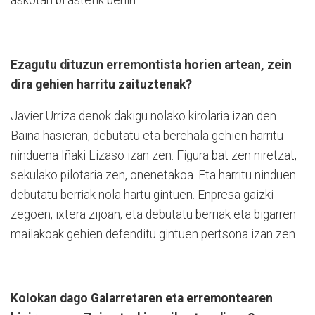
askotan bi astetik behin.
Ezagutu dituzun erremontista horien artean, zein
dira gehien harritu zaituztenak?
Javier Urriza denok dakigu nolako kirolaria izan den.
Baina hasieran, debutatu eta berehala gehien harritu
ninduena Iñaki Lizaso izan zen. Figura bat zen niretzat,
sekulako pilotaria zen, onenetakoa. Eta harritu ninduen
debutatu berriak nola hartu gintuen. Enpresa gaizki
zegoen, ixtera zijoan; eta debutatu berriak eta bigarren
mailakoak gehien defenditu gintuen pertsona izan zen.
Kolokan dago Galarretaren eta erremontearen