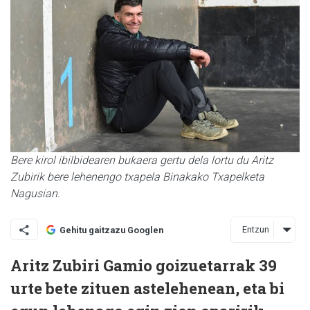
Bere kirol ibilbidearen bukaera gertu dela lortu du Aritz
Zubirik bere lehenengo txapela Binakako Txapelketa
Nagusian.
Entzun
Gehitu gaitzazu Googlen
Aritz Zubiri Gamio goizuetarrak 39
urte bete zituen astelehenean, eta bi