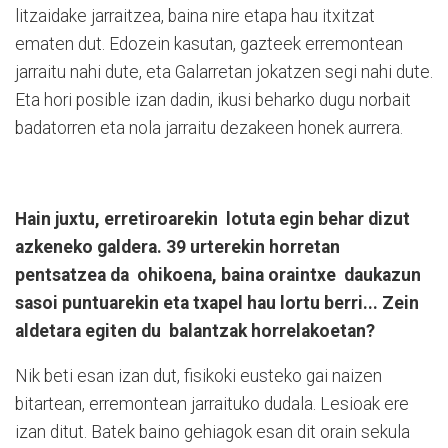
litzaidake jarraitzea, baina nire etapa hau itxitzat
ematen dut. Edozein kasutan, gazteek erremontean
jarraitu nahi dute, eta Galarretan jokatzen segi nahi dute.
Eta hori posible izan dadin, ikusi beharko dugu norbait
badatorren eta nola jarraitu dezakeen honek aurrera.
Hain juxtu, erretiroarekin
lotuta egin behar dizut
azkeneko galdera. 39 urterekin horretan
pentsatzea da
ohikoena, baina oraintxe
daukazun
sasoi puntuarekin eta txapel hau lortu berri... Zein
aldetara egiten du
balantzak horrelakoetan?
Nik beti esan izan dut, fisikoki eusteko gai naizen
bitartean, erremontean jarraituko dudala. Lesioak ere
izan ditut. Batek baino gehiagok esan dit orain sekula