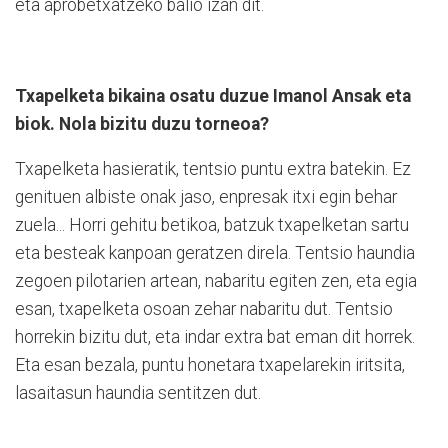
eta aprobetxatzeko balio izan dit.
Txapelketa bikaina osatu duzue Imanol Ansak eta
biok. Nola bizitu duzu torneoa?
Txapelketa hasieratik, tentsio puntu extra batekin. Ez
genituen albiste onak jaso, enpresak itxi egin behar
zuela... Horri gehitu betikoa, batzuk txapelketan sartu
eta besteak kanpoan geratzen direla. Tentsio haundia
zegoen pilotarien artean, nabaritu egiten zen, eta egia
esan, txapelketa osoan zehar nabaritu dut. Tentsio
horrekin bizitu dut, eta indar extra bat eman dit horrek.
Eta esan bezala, puntu honetara txapelarekin iritsita,
lasaitasun haundia sentitzen dut.