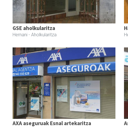
GSE aholkularitza
H
Hernani
- Aholkularitza
H
AXA aseguruak Esnal artekaritza
A