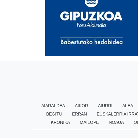
AIARALDEA
AIKOR
AIURRI
ALEA
BEGITU
ERRAN
EUSKALERRIA IRRA
KRONIKA
MAILOPE
NOAUA
O