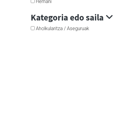
Hernani
Kategoria edo saila
Aholkularitza / Aseguruak