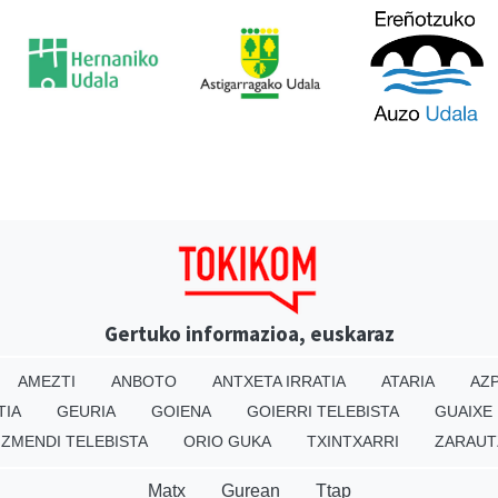
Gertuko informazioa, euskaraz
AMEZTI
ANBOTO
ANTXETA IRRATIA
ATARIA
AZP
TIA
GEURIA
GOIENA
GOIERRI TELEBISTA
GUAIXE
IZMENDI TELEBISTA
ORIO GUKA
TXINTXARRI
ZARAUT
Matx
Gurean
Ttap