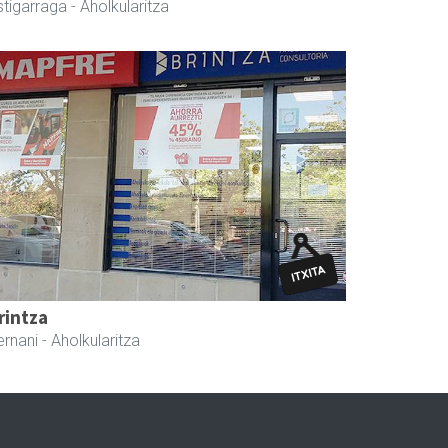
stigarraga
- Aholkularitza
rintza
ernani
- Aholkularitza