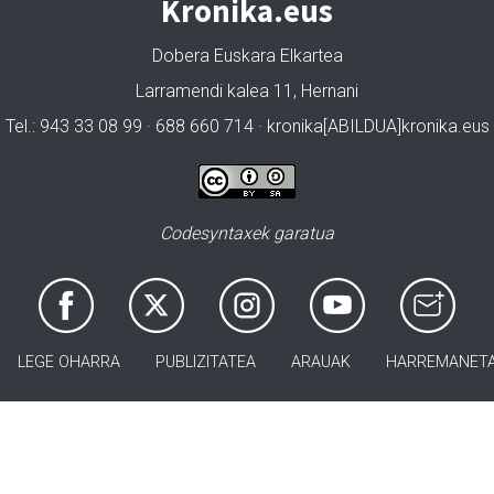
Kronika.eus
Dobera Euskara Elkartea
Larramendi kalea 11, Hernani
Tel.: 943 33 08 99 · 688 660 714 · kronika[ABILDUA]kronika.eus
Codesyntaxek garatua
LEGE OHARRA
PUBLIZITATEA
ARAUAK
HARREMANET