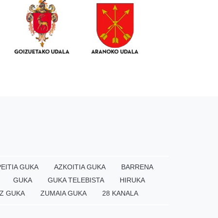
EITIA GUKA
AZKOITIA GUKA
BARRENA
GUKA
GUKA TELEBISTA
HIRUKA
Z GUKA
ZUMAIA GUKA
28 KANALA