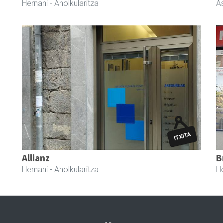
Hernani
- Aholkularitza
A
Allianz
B
Hernani
- Aholkularitza
H