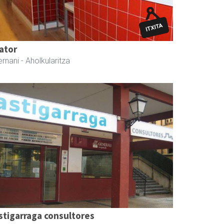
ator
ernani
- Aholkularitza
stigarraga consultores