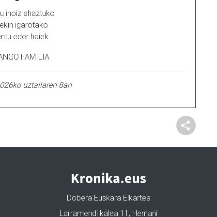
gu inoiz ahaztuko
rekin igarotako
tu eder haiek.
ANGO FAMILIA
026ko uztailaren 8an
Kronika.eus
Dobera Euskara Elkartea
Larramendi kalea 11, Hernani