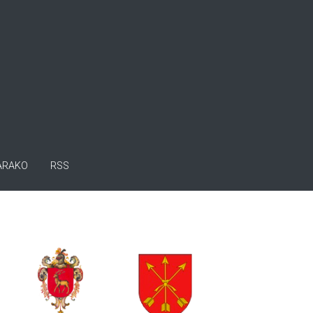
ARAKO
RSS