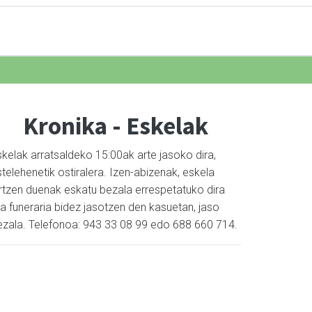
Kronika - Eskelak
skelak arratsaldeko 15:00ak arte jasoko dira,
telehenetik ostiralera. Izen-abizenak, eskela
artzen duenak eskatu bezala errespetatuko dira
a funeraria bidez jasotzen den kasuetan, jaso
ezala. Telefonoa: 943 33 08 99 edo 688 660 714.