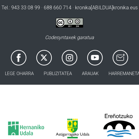
Tel.: 943 33 08 99 · 688 660 714 · kronika[ABILDUA]kronika.eus
Codesyntaxek garatua
LEGE OHARRA
PUBLIZITATEA
ARAUAK
HARREMANET