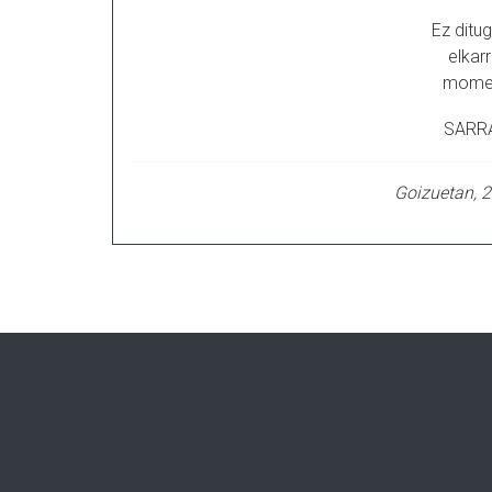
Ez ditu
elkar
momen
SARR
Goizuetan, 2