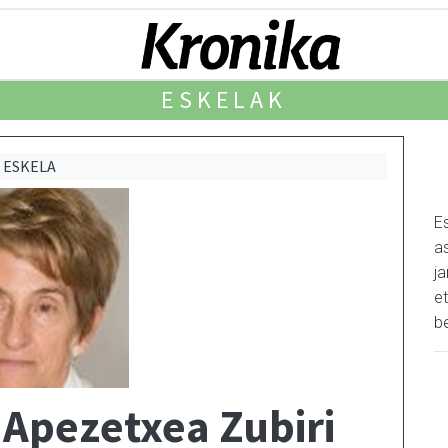
ESKELAK
ESKELA
E
as
j
et
b
 Apezetxea Zubiri