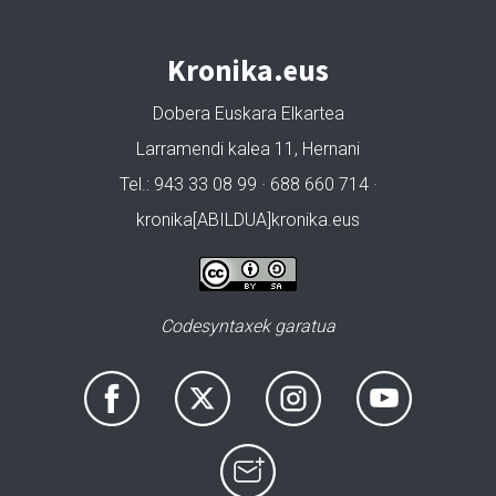
Kronika.eus
Dobera Euskara Elkartea
Larramendi kalea 11, Hernani
Tel.: 943 33 08 99 · 688 660 714 ·
kronika[ABILDUA]kronika.eus
Codesyntaxek garatua