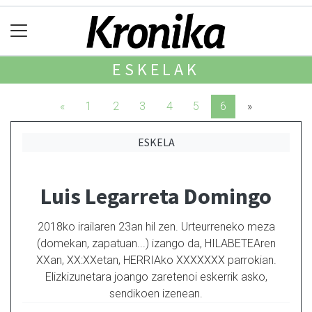
ESKELAK
«
1
2
3
4
5
6
»
ESKELA
Luis Legarreta Domingo
2018ko irailaren 23an hil zen. Urteurreneko meza
(domekan, zapatuan...) izango da, HILABETEAren
XXan, XX:XXetan, HERRIAko XXXXXXX parrokian.
Elizkizunetara joango zaretenoi eskerrik asko,
sendikoen izenean.