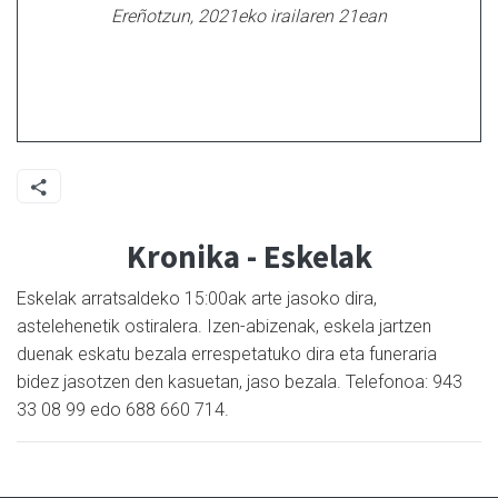
Ereñotzun, 2021eko irailaren 21ean
Kronika - Eskelak
Eskelak arratsaldeko 15:00ak arte jasoko dira,
astelehenetik ostiralera. Izen-abizenak, eskela jartzen
duenak eskatu bezala errespetatuko dira eta funeraria
bidez jasotzen den kasuetan, jaso bezala. Telefonoa: 943
33 08 99 edo 688 660 714.