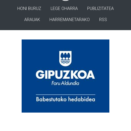
HONI BURUZ
LEGE OHARRA
PUBLIZITATEA
ARAUAK
HARREMANETARAKO
RSS