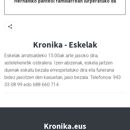
Hernaniko panteoi familiarrean lurperatuko da
Kronika - Eskelak
Eskelak arratsaldeko 15:00ak arte jasoko dira,
astelehenetik ostiralera. Izen-abizenak, eskela jartzen
duenak eskatu bezala errespetatuko dira eta funeraria
bidez jasotzen den kasuetan, jaso bezala. Telefonoa: 943
33 08 99 edo 688 660 714.
Kronika.eus