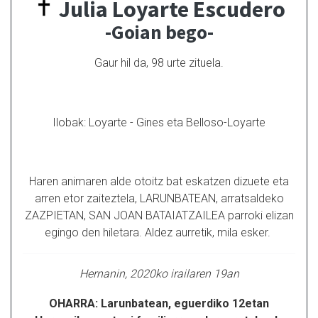
Julia Loyarte Escudero
-Goian bego-
Gaur hil da, 98 urte zituela.
Ilobak: Loyarte - Gines eta Belloso-Loyarte
Haren animaren alde otoitz bat eskatzen dizuete eta
arren etor zaiteztela, LARUNBATEAN, arratsaldeko
ZAZPIETAN, SAN JOAN BATAIATZAILEA parroki elizan
egingo den hiletara. Aldez aurretik, mila esker.
Hernanin, 2020ko irailaren 19an
OHARRA: Larunbatean, eguerdiko 12etan