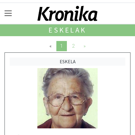
ESKELAK
«
1
2
»
ESKELA