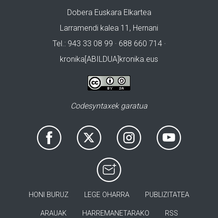
Dobera Euskara Elkartea
Larramendi kalea 11, Hernani
Tel.: 943 33 08 99 · 688 660 714 ·
kronika[ABILDUA]kronika.eus
Codesyntaxek garatua
HONI BURUZ
LEGE OHARRA
PUBLIZITATEA
ARAUAK
HARREMANETARAKO
RSS