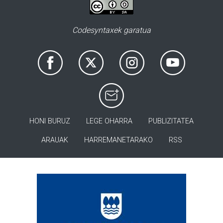
Codesyntaxek garatua
HONI BURUZ
LEGE OHARRA
PUBLIZITATEA
ARAUAK
HARREMANETARAKO
RSS