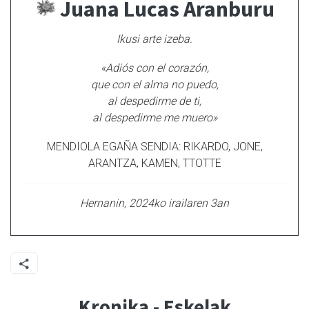
Juana Lucas Aranburu
Ikusi arte izeba.
«Adiós con el corazón,
que con el alma no puedo,
al despedirme de ti,
al despedirme me muero»
MENDIOLA EGAÑA SENDIA: RIKARDO, JONE,
ARANTZA, KAMEN, TTOTTE
Hernanin, 2024ko irailaren 3an
Kronika - Eskelak