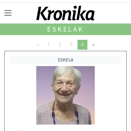
ESKELAK
«
1
2
3
4
»
ESKELA