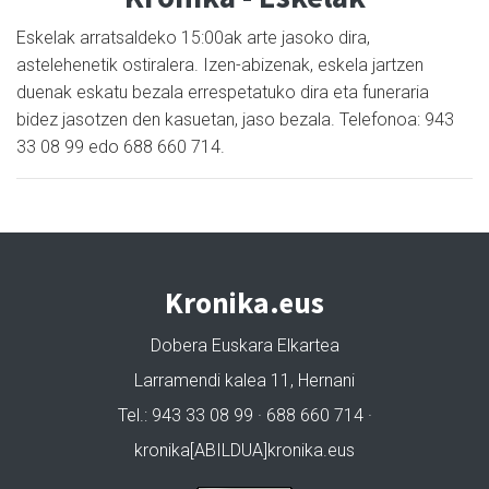
Eskelak arratsaldeko 15:00ak arte jasoko dira,
astelehenetik ostiralera. Izen-abizenak, eskela jartzen
duenak eskatu bezala errespetatuko dira eta funeraria
bidez jasotzen den kasuetan, jaso bezala. Telefonoa: 943
33 08 99 edo 688 660 714.
Kronika.eus
Dobera Euskara Elkartea
Larramendi kalea 11, Hernani
Tel.: 943 33 08 99 · 688 660 714 ·
kronika[ABILDUA]kronika.eus