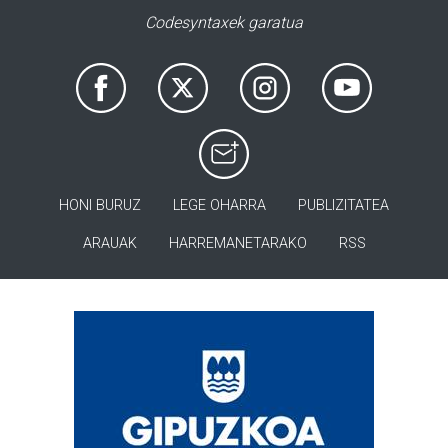
Codesyntaxek garatua
HONI BURUZ
LEGE OHARRA
PUBLIZITATEA
ARAUAK
HARREMANETARAKO
RSS