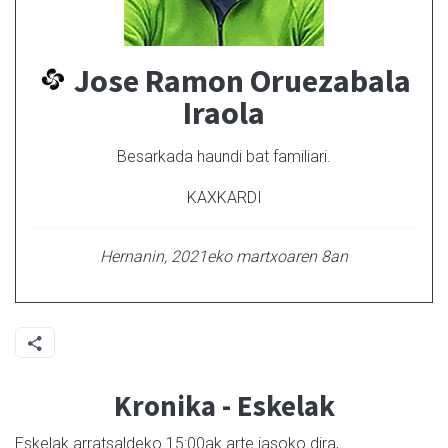
Jose Ramon Oruezabala
Iraola
Besarkada haundi bat familiari.
KAXKARDI
Hernanin, 2021eko martxoaren 8an
Kronika - Eskelak
Eskelak arratsaldeko 15:00ak arte jasoko dira,