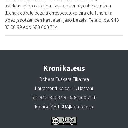
astelehenetik ostiralera. Izen-abizenak, eskela jartzen
duenak eskatu bezala errespetatuko dira eta funeraria
bidez jasotzen den kasuetan, jaso bezala. Telefonoa: 943
33 08 99 edo 688 660 714.
Kronika.eus
Dobera Euskara Elkartea
Larramendi kalea 11, Hernani
Tel.: 943 33 08 99 · 688 660 714 ·
kronika[ABILDUA]kronika.eus