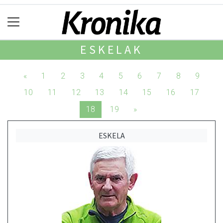
ESKELAK
«
1
2
3
4
5
6
7
8
9
10
11
12
13
14
15
16
17
18
19
»
ESKELA