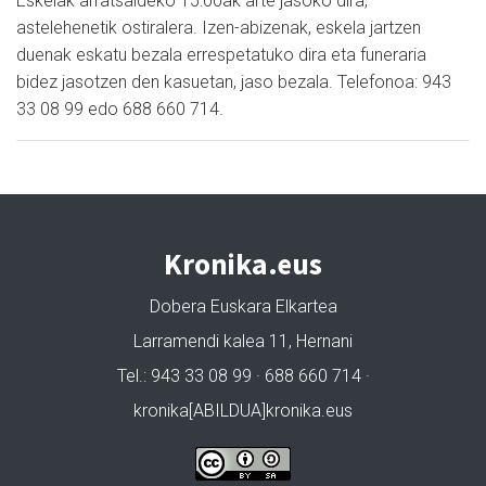
Eskelak arratsaldeko 15:00ak arte jasoko dira,
astelehenetik ostiralera. Izen-abizenak, eskela jartzen
duenak eskatu bezala errespetatuko dira eta funeraria
bidez jasotzen den kasuetan, jaso bezala. Telefonoa: 943
33 08 99 edo 688 660 714.
Kronika.eus
Dobera Euskara Elkartea
Larramendi kalea 11, Hernani
Tel.: 943 33 08 99 · 688 660 714 ·
kronika[ABILDUA]kronika.eus