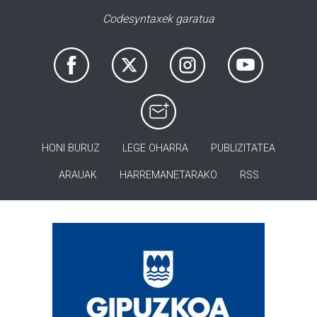
Codesyntaxek garatua
HONI BURUZ
LEGE OHARRA
PUBLIZITATEA
ARAUAK
HARREMANETARAKO
RSS