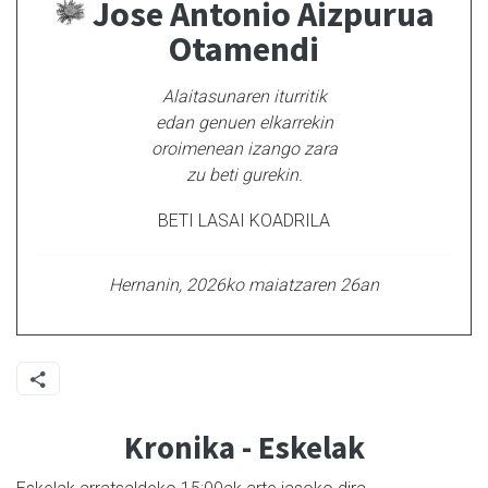
Jose Antonio Aizpurua
Otamendi
Alaitasunaren iturritik
edan genuen elkarrekin
oroimenean izango zara
zu beti gurekin.
BETI LASAI KOADRILA
Hernanin, 2026ko maiatzaren 26an
Kronika - Eskelak