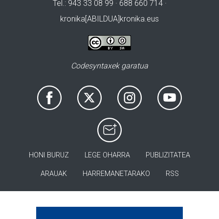
Tel.: 943 33 08 99 · 688 660 714 ·
kronika[ABILDUA]kronika.eus
Codesyntaxek garatua
HONI BURUZ
LEGE OHARRA
PUBLIZITATEA
ARAUAK
HARREMANETARAKO
RSS