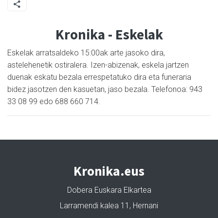
Kronika - Eskelak
Eskelak arratsaldeko 15:00ak arte jasoko dira,
astelehenetik ostiralera. Izen-abizenak, eskela jartzen
duenak eskatu bezala errespetatuko dira eta funeraria
bidez jasotzen den kasuetan, jaso bezala. Telefonoa: 943
33 08 99 edo 688 660 714.
Kronika.eus
Dobera Euskara Elkartea
Larramendi kalea 11, Hernani