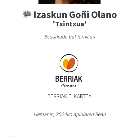
Izaskun Goñi Olano
'Txintxua'
Besarkada bat familiari
BERRIAK ELKARTEA
Hernanin, 2024ko apirilaren 5ean