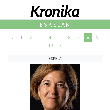
ESKELAK
«
1
2
3
4
5
6
7
8
9
10
»
ESKELA