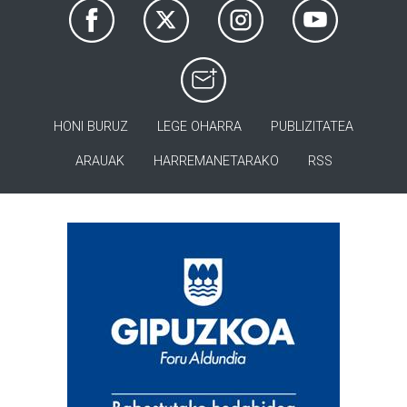
HONI BURUZ
LEGE OHARRA
PUBLIZITATEA
ARAUAK
HARREMANETARAKO
RSS