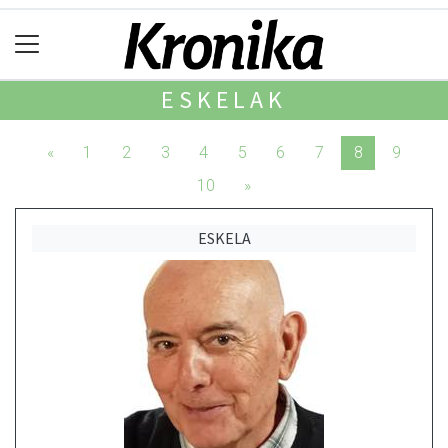
ESKELAK
«
1
2
3
4
5
6
7
8
9
10
»
ESKELA