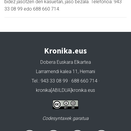
bidez jasotzen den kasuetan, jaso bezala. Telefonoa: 943
33 08 99 edo 688 660 714.
Kronika.eus
Dobera Euskara Elkartea
Larramendi kalea 11, Hernani
Tel.: 943 33 08 99 · 688 660 714 ·
kronika[ABILDUA]kronika.eus
Codesyntaxek garatua