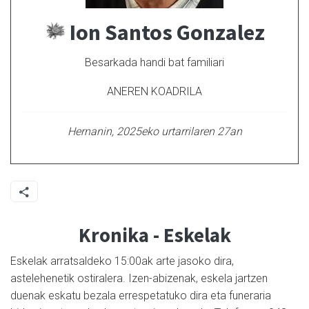
Ion Santos Gonzalez
Besarkada handi bat familiari
ANEREN KOADRILA
Hernanin, 2025eko urtarrilaren 27an
Kronika - Eskelak
Eskelak arratsaldeko 15:00ak arte jasoko dira,
astelehenetik ostiralera. Izen-abizenak, eskela jartzen
duenak eskatu bezala errespetatuko dira eta funeraria