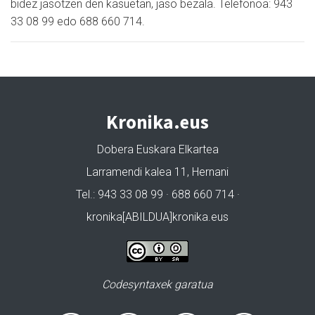
bidez jasotzen den kasuetan, jaso bezala. Telefonoa: 943
33 08 99 edo 688 660 714.
Kronika.eus
Dobera Euskara Elkartea
Larramendi kalea 11, Hernani
Tel.: 943 33 08 99 · 688 660 714 ·
kronika[ABILDUA]kronika.eus
Codesyntaxek garatua