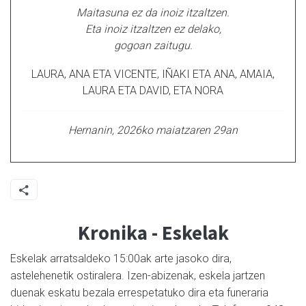
Maitasuna ez da inoiz itzaltzen.
Eta inoiz itzaltzen ez delako,
gogoan zaitugu.
LAURA, ANA ETA VICENTE, IÑAKI ETA ANA, AMAIA,
LAURA ETA DAVID, ETA NORA
Hernanin, 2026ko maiatzaren 29an
Kronika - Eskelak
Eskelak arratsaldeko 15:00ak arte jasoko dira,
astelehenetik ostiralera. Izen-abizenak, eskela jartzen
duenak eskatu bezala errespetatuko dira eta funeraria