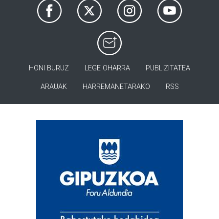
HONI BURUZ
LEGE OHARRA
PUBLIZITATEA
ARAUAK
HARREMANETARAKO
RSS