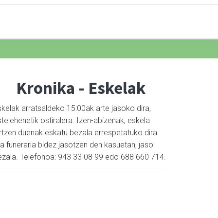
Kronika - Eskelak
skelak arratsaldeko 15:00ak arte jasoko dira,
telehenetik ostiralera. Izen-abizenak, eskela
artzen duenak eskatu bezala errespetatuko dira
a funeraria bidez jasotzen den kasuetan, jaso
ezala. Telefonoa: 943 33 08 99 edo 688 660 714.