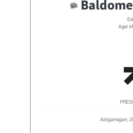
Baldomer
Es
Agur e
PRES
Astigarragan, 