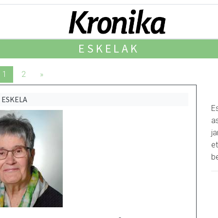
ESKELAK
1
2
»
ESKELA
E
as
j
et
b