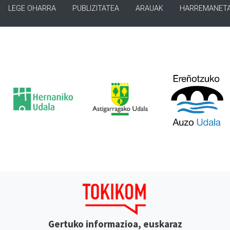
LEGE OHARRA
PUBLIZITATEA
ARAUAK
HARREMANET
Gertuko informazioa, euskaraz