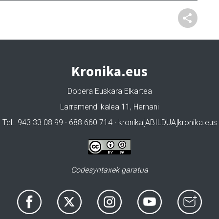
Kronika.eus
Dobera Euskara Elkartea
Larramendi kalea 11, Hernani
Tel.: 943 33 08 99 · 688 660 714 · kronika[ABILDUA]kronika.eus
Codesyntaxek garatua