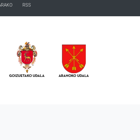
ARAKO
RSS