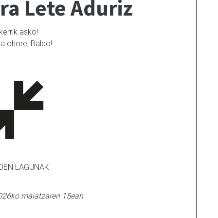
a Lete Aduriz
kerrik asko!
ta ohore, Baldo!
OEN LAGUNAK
2026ko maiatzaren 15ean