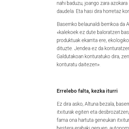
nahi baduzu, joango zara azokara 
daudela. Eta hasi dira horretaz ko
Baserriko belaunaldi berrikoa da A
«kalekoek ez dute baloratzen base
produktuak ekarrita ere, ekologik
dituzte. Jendea ez da konturatze
Galdutakoan konturatuko dira, zen
konturatu daitezen».
Errelebo falta, kezka iturri
Ez dira asko, Altuna bezala, baserr
itxiturak egiten eta desbrozatzen,
fama ona hartuta geneukan itxitur
bestera erabaki genuen, autonomo 