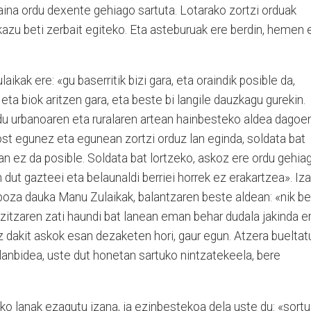
aina ordu dexente gehiago sartuta. Lotarako zortzi orduak
azu beti zerbait egiteko. Eta asteburuak ere berdin, hemen 
ikak ere: «gu baserritik bizi gara, eta oraindik posible da,
ta biok aritzen gara, eta beste bi langile dauzkagu gurekin.
du urbanoaren eta ruralaren artean hainbesteko aldea dagoe
ost egunez eta egunean zortzi orduz lan eginda, soldata bat
uan ez da posible. Soldata bat lortzeko, askoz ere ordu gehia
n dut gazteei eta belaunaldi berriei horrek ez erakartzea». Iz
poza dauka Manu Zulaikak, balantzaren beste aldean: «nik be
izitzaren zati haundi bat lanean eman behar dudala jakinda er
ez dakit askok esan dezaketen hori, gaur egun. Atzera bueltat
lanbidea, uste dut honetan sartuko nintzatekeela, bere
iko lanak ezagutu izana, ia ezinbestekoa dela uste du: «sortu