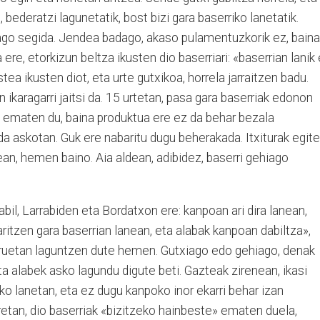
 bederatzi lagunetatik, bost bizi gara baserriko lanetatik.
dago segida. Jendea badago, akaso pulamentuzkorik ez, baina
ere, etorkizun beltza ikusten dio baserriari: «baserrian lanik
stea ikusten diot, eta urte gutxikoa, horrela jarraitzen badu.
 ikaragarri jaitsi da. 15 urtetan, pasa gara baserriak edonon
a ematen du, baina produktua ere ez da behar bezala
da askotan. Guk ere nabaritu dugu beherakada. Itxiturak egite
an, hemen baino. Aia aldean, adibidez, baserri gehiago
bil, Larrabiden eta Bordatxon ere: kanpoan ari dira lanean,
ritzen gara baserrian lanean, eta alabak kanpoan dabiltza»,
uruetan laguntzen dute hemen. Gutxiago edo gehiago, denak
eta alabek asko lagundu digute beti. Gazteak zirenean, ikasi
iko lanetan, eta ez dugu kanpoko inor ekarri behar izan
retan, dio baserriak «bizitzeko hainbeste» ematen duela,