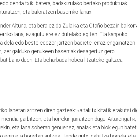
edo denda txiki batera, badakizulako bertako produktuak
nturatzen, eta baloratzen baserriko lana».
nder Altuna, eta bera ez da Zulaika eta Otaño bezain baikorr
rriko lana, ezagutu ere ez dutelako egiten. Eta kanpoko
oa dela edo beste edozer jartzen badiete, erraz engainatzen
n, zer galduko genukeen baserriak desagertuz gero.
bat balio duen. Eta beharbada hobea litzateke galtzea,
iko lanetan aritzen diren gazteak: «aitak txikitatik erakutsi d
 mendia garbitzen; eta horrekin jarraitzen dugu. Aitarengatik,
ekin, eta lana soberan genuenez, anaiak eta biok egun batet
egin eta honetan aritzea. Jende gutxi gabiltza horrela, eta