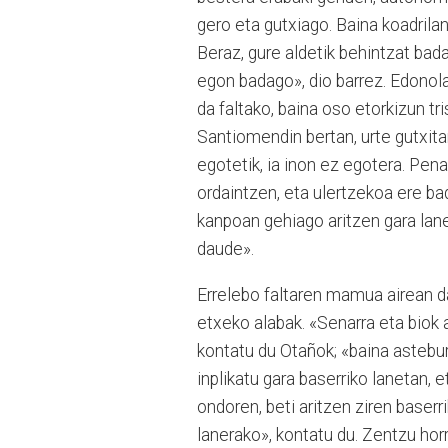
gero eta gutxiago. Baina koadrilan,
Beraz, gure aldetik behintzat ba
egon badago», dio barrez. Edonola 
da faltako, baina oso etorkizun tri
Santiomendin bertan, urte gutxitan
egotetik, ia inon ez egotera. Pen
ordaintzen, eta ulertzekoa ere ba
kanpoan gehiago aritzen gara lane
daude».
Errelebo faltaren mamua airean da
etxeko alabak. «Senarra eta biok a
kontatu du Otañok; «baina asteb
inplikatu gara baserriko lanetan, 
ondoren, beti aritzen ziren baserr
lanerako», kontatu du. Zentzu hor