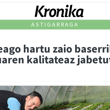
ASTIGARRAGA
ago hartu zaio baserri
aren kalitateaz jabetu