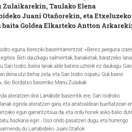
 Zulaikarekin, Taulako Elena
abideko Juani Otañorekin, eta Etxeluzeko
a baita Goldea Elkarteko Antton Arkareki
idro eguna, bereziki baserri­ta­rrentzat. «Berez jaieguna izat
i egitea. Beti dauzkagu salmentak, banaketak, baratzeko lanak
 San Isidro, baina lanak alde batera uzterik ez daukagu. Gar
an dena utzi behar zela, eta San Isidro ospatu. Guk baino
, dio Bordatxo baserriko Manu Zulaikak.
da ateratzen dira Larrabide baserritik ere, San Isidroko
lanak eginda ateratzen gara, eta arratsaldean bueltatzean e
retzako egun garrantzitsua da, eta ordu horiek asko balio dut
ontatu, bazkaria egin... Oso ondo pasatzen dugu, eta hurrengo
barmendu du Larrabideko Juani Otañok.