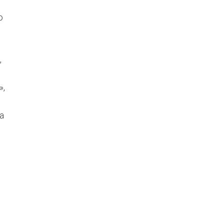
o
,
»,
a