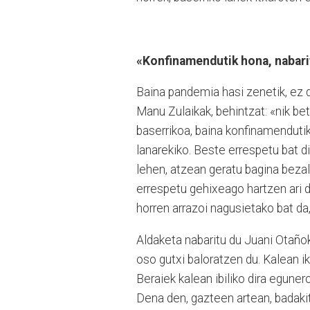
«Konfinamendutik hona, nabarit
Baina pandemia hasi zenetik, ez di
Manu Zulaikak, behintzat: «nik bet
baserrikoa, baina konfinamendutik 
lanarekiko. Beste errespetu bat di
lehen, atzean geratu bagina bezal
errespetu gehixeago hartzen ari d
horren arrazoi nagusietako bat da
Aldaketa nabaritu du Juani Otañok
oso gutxi baloratzen du. Kalean i
Beraiek kalean ibiliko dira egunero
Dena den, gazteen artean, badakit