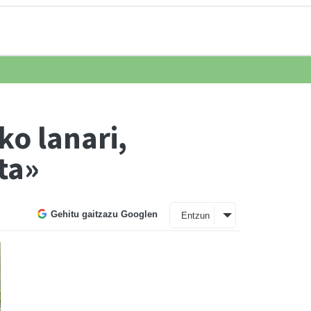
ko lanari,
ta»
Gehitu gaitzazu Googlen
Entzun