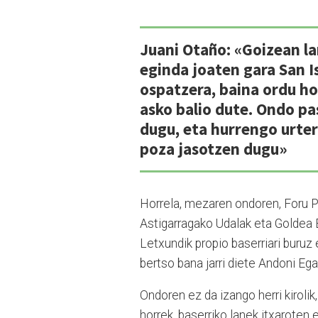
Juani Otaño: «Goizean l
eginda joaten gara San I
ospatzera, baina ordu ho
asko balio dute. Ondo p
dugu, eta hurrengo urte
poza jasotzen dugu»
Horrela, mezaren ondoren, Foru P
Astigarragako Udalak eta Goldea El
Letxundik propio baserriari buru
bertso bana jarri diete Andoni Ega
Ondoren ez da izango herri kirolik, 
horrek, baserriko lanek itxaroten 