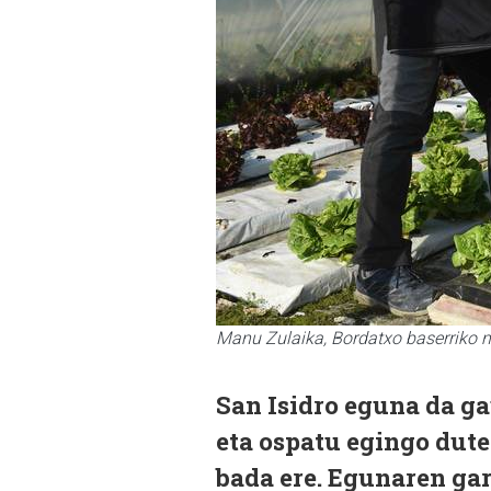
Manu Zulaika, Bordatxo baserriko n
San Isidro eguna da ga
eta ospatu egingo dute
bada ere. Egunaren gar