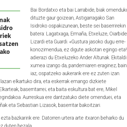
Bai Bordatxo eta bai Larrabide, biak omenduk
dituzte gaur goizean, Astigarragako San
anak
Isidroko ospakizunean, beste sei baserrirekin
sidro
batera: Lagatxaga, Ermaña, Etxeluze, Oiarbide
riek
Lizardi eta Guardi. «Gustura jasoko dugu erre­
asatzen
konozimendua, ez digute as­ko­tan egingo eta!
rako
adierazi du Etxeluzeko Ander Altunak. Eki­taldi
xumea izango da, pande
miaren eraginez; bain
iaz, ospatzeko aukerarik ere ez zuten izan.
lazan elkartuko dira, eta eskerrak emango dizkiete
karteak, baserritarrei; eta baita eskultura bat ere, Mikel
z egindakoa. Aurreskua ere dantzatuko diete omenduei, eta
ñak eta Sebastian Lizasok, baserritar bakoitzari.
ezta bazkaririk ere. Da­to­rren urtera arte itxaron be­har­ko du
ez duten bezala.