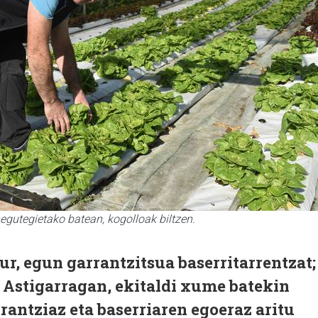
egutegietako batean, kogolloak biltzen.
ur, egun garrantzitsua baserritarrentzat;
 Astigarragan, ekitaldi xume batekin
rantziaz eta baserriaren egoeraz aritu