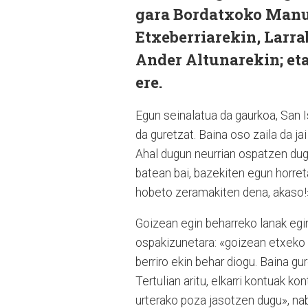
gara Bordatxoko Manu
Etxeberriarekin, Larr
Ander Altunarekin;
et
ere
.
Egun seinalatua da gaurkoa, San Is
da guretzat. Baina oso zaila da ja
Ahal dugun neurrian ospatzen dugu
batean bai, bazekiten egun horret
hobeto zeramakiten dena, akaso!»
Goizean egin beharreko lanak egin
ospakizunetara: «goizean etxeko 
berriro ekin behar diogu. Baina gu
Tertulian aritu, elkarri kontuak k
urterako poza jasotzen dugu», na