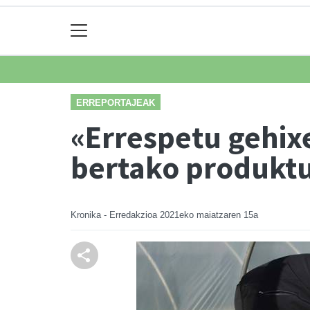
ERREPORTAJEAK
«Errespetu gehixe
bertako produktu
Kronika - Erredakzioa
2021eko maiatzaren 15a