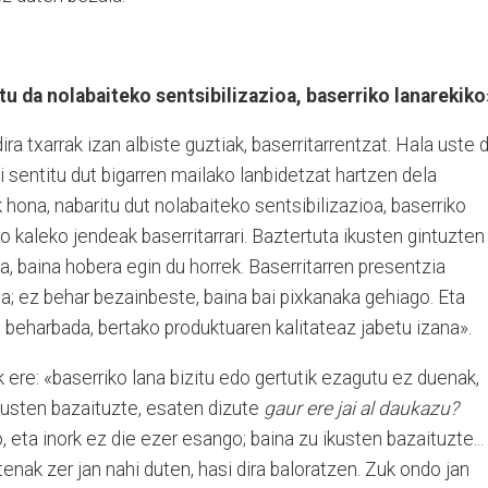
u da nolabaiteko sentsibilizazioa, baserriko lanarekiko
ra txarrak izan albiste guztiak, baserritarrentzat. Hala uste 
i sentitu dut bigarren mailako lanbidetzat hartzen dela
hona, nabaritu dut nolabaiteko sentsibilizazioa, baserriko
o kaleko jendeak baserritarrari. Baztertuta ikusten gintuzten
a, baina hobera egin du horrek. Baserritarren presentzia
a; ez behar bezainbeste, baina bai pixkanaka gehiago. Eta
, beharbada, bertako produktuaren kalitateaz jabetu izana».
 ere: «baserriko lana bizitu edo gertutik ezagutu ez duenak,
kusten bazaituzte, esaten dizute
gaur ere jai al daukazu?
, eta inork ez die ezer esango; baina zu ikusten bazaituzte...
enak zer jan nahi duten, hasi dira baloratzen. Zuk ondo jan