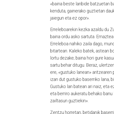
«baina beste lanbide batzuetan b
kenduta, gainerako guztietan dauk
jaiegun eta ez opor».
Erreleboarekin kezka azaldu du Zula
baina ordu asko sartuta. Emaztea e
Erreleboa nahiko zaila dago, mun
bitartean. Kaleko batek, astean b
lortu dezake; baina hori gure kas
sartu behar ditugu. Beraz, ulertze
ere, «gustuko lanean» aritzearen 
izan dut gustuko baserriko lana, b
Gustuko lan batean ari naiz, eta 
eta berriro aukeratu behako banu 
zailtasun guztiekin».
Zentzu horretan, betidanik baserr