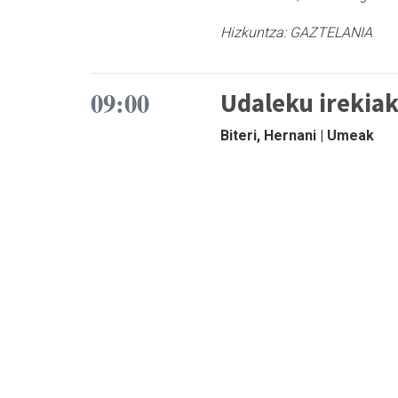
Hizkuntza:
GAZTELANIA
09:00
Udaleku irekia
Biteri, Hernani | Umeak