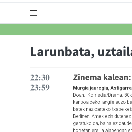
Larunbata, uztail
22:30
Zinema kalean: 
23:59
Murgia jauregia, Astigarr
Doan. Komedia/Drama. 80ko
kanpoaldeko langile auzo ba
batek nazioarteko txapelket
Berlinen. Amek ezin dutenez 
geratuko da, baina ez daude i
horretan ere, ia alabengan er