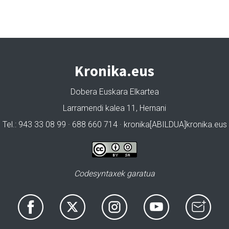
Kronika.eus
Dobera Euskara Elkartea
Larramendi kalea 11, Hernani
Tel.: 943 33 08 99 · 688 660 714 · kronika[ABILDUA]kronika.eus
Codesyntaxek garatua