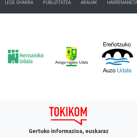
LEGE OHARRA
PUBLIZITATEA
ARAUAK
HARREMANET
Gertuko informazioa, euskaraz