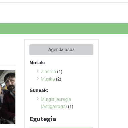
Agenda osoa
Motak:
Zinema
(1)
Musika
(2)
Guneak:
Murgia jauregia
(Astigarraga)
(1)
Egutegia