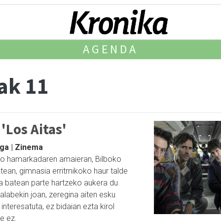
AGENDA
ak 11
'Los Aitas'
aga | Zinema
 hamarkadaren amaieran, Bilboko
tean, gimnasia erritmikoko haur talde
a batean parte hartzeko aukera du
alabekin joan, zeregina aiten esku
nteresatuta, ez bidaian ezta kirol
e ez.