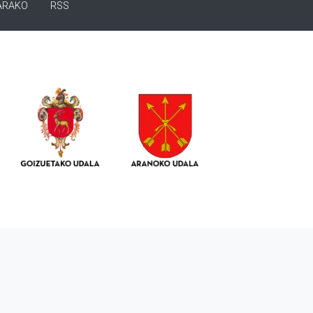
ARAKO
RSS