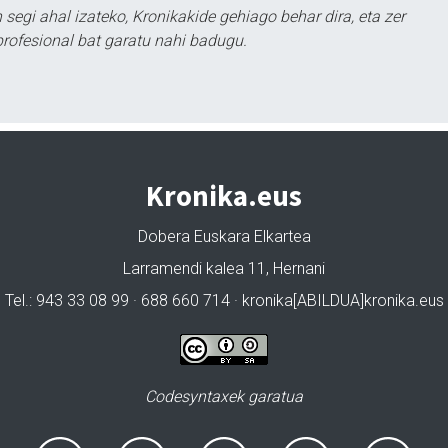
segi ahal izateko, Kronikakide gehiago behar dira, eta zer
profesional bat garatu nahi badugu.
Kronika.eus
Dobera Euskara Elkartea
Larramendi kalea 11, Hernani
Tel.: 943 33 08 99 · 688 660 714 · kronika[ABILDUA]kronika.eus
Codesyntaxek garatua