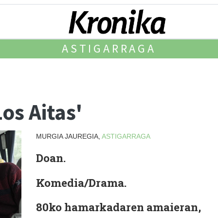
ASTIGARRAGA
os Aitas'
MURGIA JAUREGIA,
ASTIGARRAGA
Doan.
Komedia/Drama.
80ko hamarkadaren amaieran,