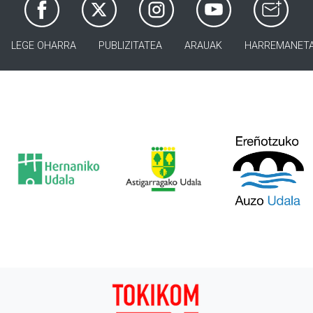
LEGE OHARRA
PUBLIZITATEA
ARAUAK
HARREMANET