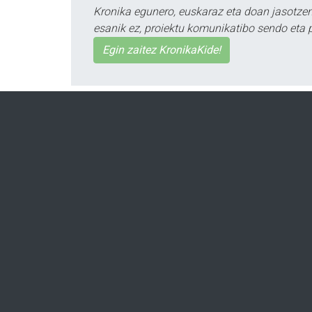
Kronika egunero, euskaraz eta doan jasotzen 
esanik ez, proiektu komunikatibo sendo eta 
Egin zaitez KronikaKide!