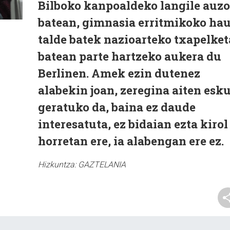
Bilboko kanpoaldeko langile auzo
batean, gimnasia erritmikoko ha
talde batek nazioarteko txapelket
batean parte hartzeko aukera du
Berlinen. Amek ezin dutenez
alabekin joan, zeregina aiten esk
geratuko da, baina ez daude
interesatuta, ez bidaian ezta kirol
horretan ere, ia alabengan ere ez.
Hizkuntza:
GAZTELANIA