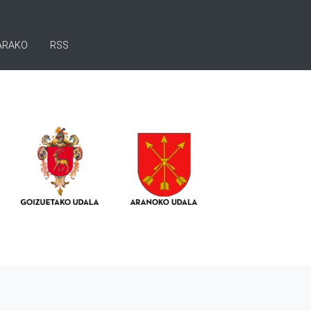
ARAKO
RSS