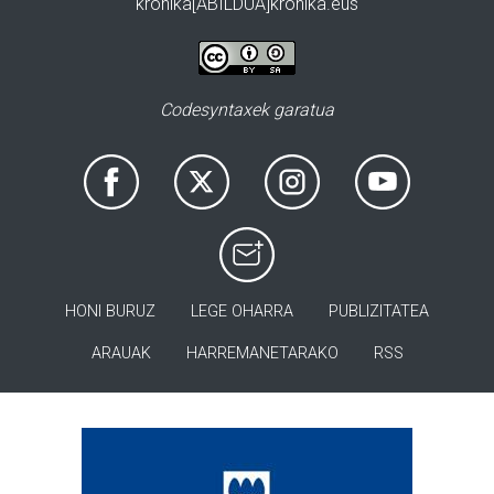
kronika[ABILDUA]kronika.eus
Codesyntaxek garatua
HONI BURUZ
LEGE OHARRA
PUBLIZITATEA
ARAUAK
HARREMANETARAKO
RSS