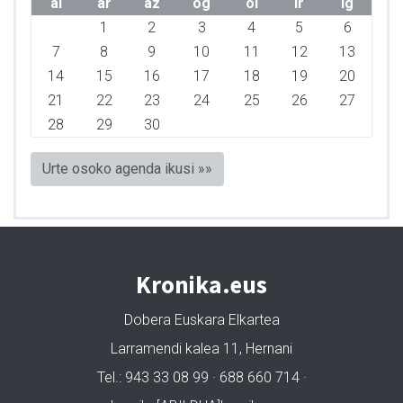
al
ar
az
og
ol
lr
ig
1
2
3
4
5
6
7
8
9
10
11
12
13
14
15
16
17
18
19
20
21
22
23
24
25
26
27
28
29
30
Urte osoko agenda ikusi »»
Kronika.eus
Dobera Euskara Elkartea
Larramendi kalea 11, Hernani
Tel.: 943 33 08 99 · 688 660 714 ·