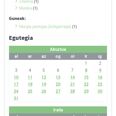
Zinema
(1)
Musika
(1)
Guneak:
Murgia jauregia (Astigarraga)
(1)
Egutegia
Abuztua
al
ar
az
og
ol
lr
ig
1
2
3
4
5
6
7
8
9
10
11
12
13
14
15
16
17
18
19
20
21
22
23
24
25
26
27
28
29
30
31
Iraila