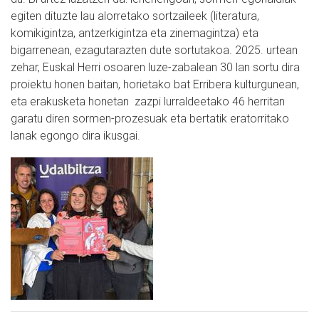
egiten dituzte lau alorretako sortzaileek (literatura,
komikigintza, antzerkigintza eta zinemagintza) eta
bigarrenean, ezagutarazten dute sortutakoa. 2025. urtean
zehar, Euskal Herri osoaren luze-zabalean 30 lan sortu dira
proiektu honen baitan, horietako bat Erribera kulturgunean,
eta erakusketa honetan zazpi lurraldeetako 46 herritan
garatu diren sormen-prozesuak eta bertatik eratorritako
lanak egongo dira ikusgai.