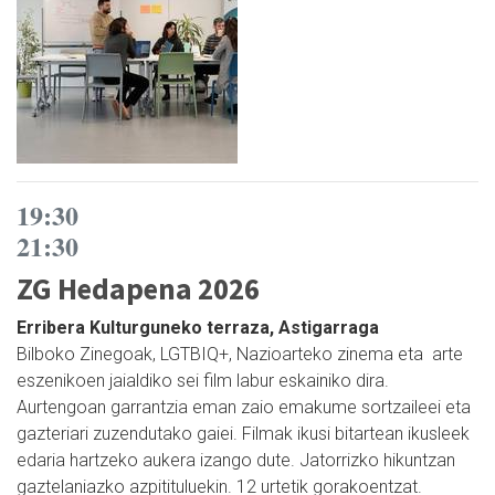
19:30
21:30
ZG Hedapena 2026
Erribera Kulturguneko terraza, Astigarraga
Bilboko Zinegoak, LGTBIQ+, Nazioarteko zinema eta arte
eszenikoen jaialdiko sei film labur eskainiko dira.
Aurtengoan garrantzia eman zaio emakume sortzaileei eta
gazteriari zuzendutako gaiei. Filmak ikusi bitartean ikusleek
edaria hartzeko aukera izango dute. Jatorrizko hikuntzan
gaztelaniazko azpitituluekin. 12 urtetik gorakoentzat.