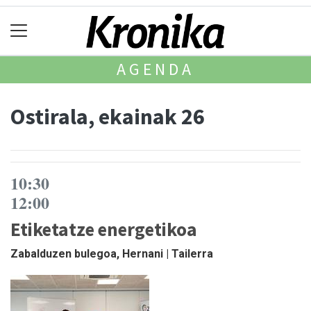
AGENDA
Ostirala, ekainak 26
10:30
12:00
Etiketatze energetikoa
Zabalduzen bulegoa, Hernani | Tailerra