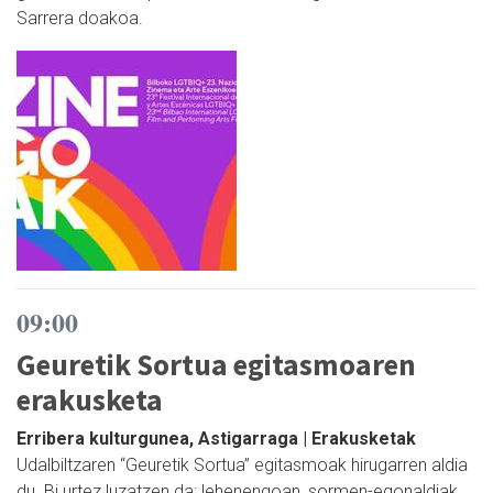
Sarrera doakoa.
09:00
Geuretik Sortua egitasmoaren
erakusketa
Erribera kulturgunea, Astigarraga | Erakusketak
Udalbiltzaren “Geuretik Sortua” egitasmoak hirugarren aldia
du. Bi urtez luzatzen da: lehenengoan, sormen-egonaldiak