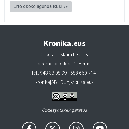
Urte osoko agenda ikusi »»
Kronika.eus
Dobera Euskara Elkartea
Larramendi kalea 11, Hernani
Tel.: 943 33 08 99 · 688 660 714 ·
kronika[ABILDUA]kronika.eus
Codesyntaxek garatua