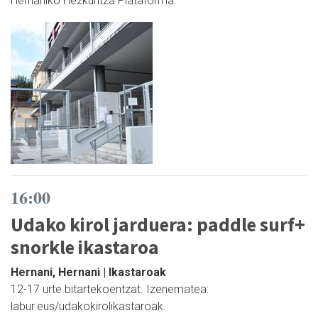
Hernaniko Hezkuntza Plataforma.
16:00
Udako kirol jarduera: paddle surf+
snorkle ikastaroa
Hernani, Hernani | Ikastaroak
12-17 urte bitartekoentzat. Izenematea:
labur.eus/udakokirolikastaroak.