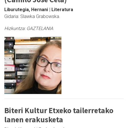
Liburutegia, Hernani | Literatura
Gidaria: Slawka Grabowska.
Hizkuntza:
GAZTELANIA
Biteri Kultur Etxeko tailerretako
lanen erakusketa