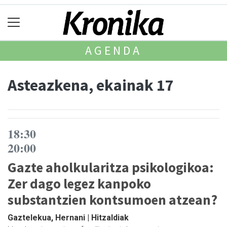
AGENDA
Asteazkena, ekainak 17
18:30
20:00
Gazte aholkularitza psikologikoa:
Zer dago legez kanpoko
substantzien kontsumoen atzean?
Gaztelekua, Hernani | Hitzaldiak