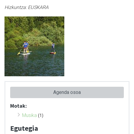
Hizkuntza:
EUSKARA
Agenda osoa
Motak:
Musika
(1)
Egutegia