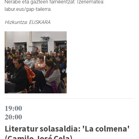
Nerabe eta gazteen familientzat. Izenematea:
labur.eus/gap-tailerra.
Hizkuntza:
EUSKARA
19:00
20:00
Literatur solasaldia: 'La colmena'
(Camilo José Cela)