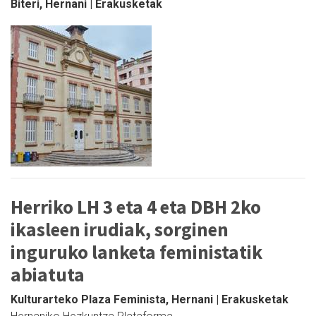
Biteri, Hernani | Erakusketak
Herriko LH 3 eta 4 eta DBH 2ko
ikasleen irudiak, sorginen
inguruko lanketa feministatik
abiatuta
Kulturarteko Plaza Feminista, Hernani | Erakusketak