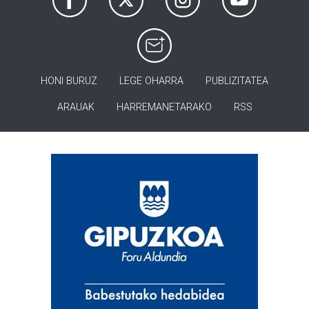
HONI BURUZ
LEGE OHARRA
PUBLIZITATEA
ARAUAK
HARREMANETARAKO
RSS