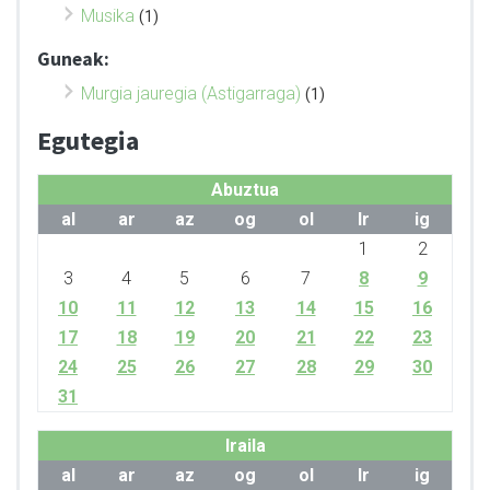
Musika
(1)
Guneak:
Murgia jauregia (Astigarraga)
(1)
Egutegia
Abuztua
al
ar
az
og
ol
lr
ig
1
2
3
4
5
6
7
8
9
10
11
12
13
14
15
16
17
18
19
20
21
22
23
24
25
26
27
28
29
30
31
Iraila
al
ar
az
og
ol
lr
ig