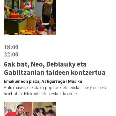
18:00
22:00
6ak bat, Neo, Deblauky eta
Gabiltzanian taldeen kontzertua
Emakumeon plaza, Astigarraga | Musika
Batu musika eskolako pop rock eta euskal funky estiloko
hainbat taldek kontzertua eskainiko dute.