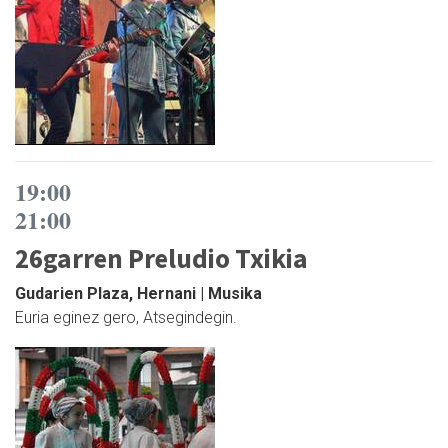
19:00
21:00
26garren Preludio Txikia
Gudarien Plaza, Hernani | Musika
Euria eginez gero, Atsegindegin.