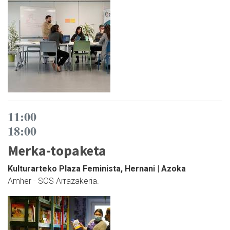
11:00
18:00
Merka-topaketa
Kulturarteko Plaza Feminista, Hernani | Azoka
Amher - SOS Arrazakeria.