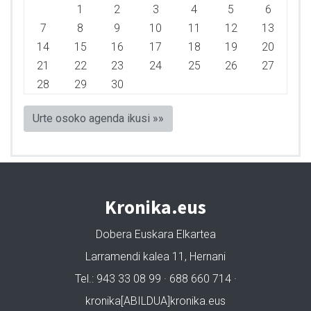
1
2
3
4
5
6
7
8
9
10
11
12
13
14
15
16
17
18
19
20
21
22
23
24
25
26
27
28
29
30
Urte osoko agenda ikusi »»
Kronika.eus
Dobera Euskara Elkartea
Larramendi kalea 11, Hernani
Tel.: 943 33 08 99 · 688 660 714 ·
kronika[ABILDUA]kronika.eus