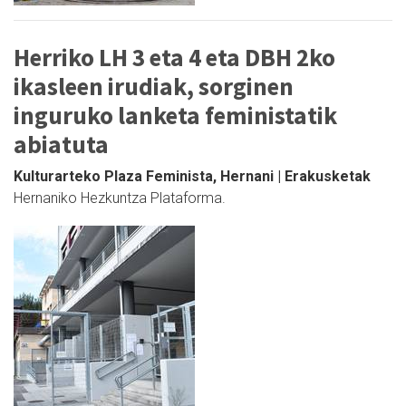
Herriko LH 3 eta 4 eta DBH 2ko
ikasleen irudiak, sorginen
inguruko lanketa feministatik
abiatuta
Kulturarteko Plaza Feminista, Hernani | Erakusketak
Hernaniko Hezkuntza Plataforma.