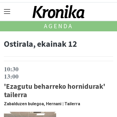
AGENDA
Ostirala, ekainak 12
10:30
13:00
'Ezagutu beharreko hornidurak'
tailerra
Zabalduzen bulegoa, Hernani | Tailerra