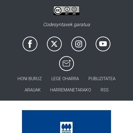
Codesyntaxek garatua
HONI BURUZ
LEGE OHARRA
PUBLIZITATEA
ARAUAK
HARREMANETARAKO
RSS