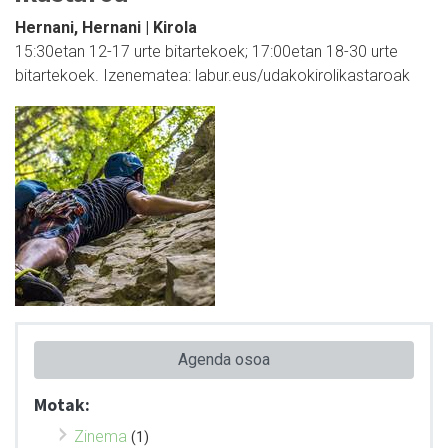
Hernani, Hernani | Kirola
15:30etan 12-17 urte bitartekoek; 17:00etan 18-30 urte
bitartekoek. Izenematea: labur.eus/udakokirolikastaroak
Agenda osoa
Motak:
Zinema
(1)