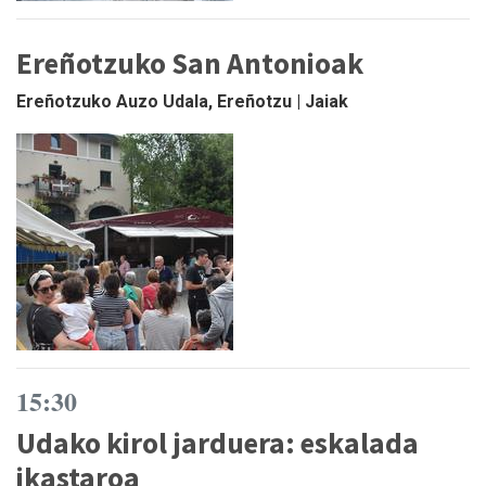
Ereñotzuko San Antonioak
Ereñotzuko Auzo Udala, Ereñotzu | Jaiak
15:30
Udako kirol jarduera: eskalada
ikastaroa