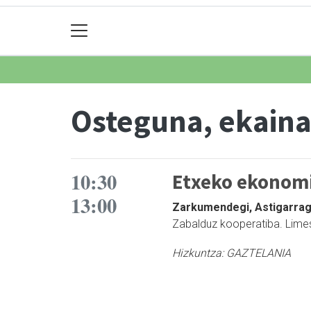
Osteguna, ekaina
10:30
Etxeko ekonomi
13:00
Zarkumendegi, Astigarra
Zabalduz kooperatiba. Lime
Hizkuntza:
GAZTELANIA