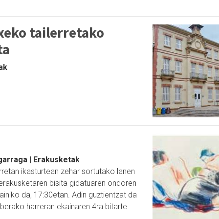
txeko tailerretako
ta
tak
igarraga | Erakusketak
erretan ikasturtean zehar sortutako lanen
erakusketaren bisita gidatuaren ondoren
ainiko da, 17:30etan. Adin guztientzat da
berako harreran ekainaren 4ra bitarte.