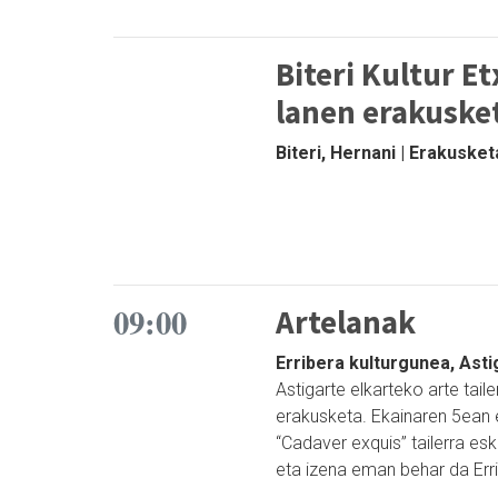
Biteri Kultur E
lanen erakuske
Biteri, Hernani | Erakuske
09:00
Artelanak
Erribera kulturgunea, Ast
Astigarte elkarteko arte tail
erakusketa. Ekainaren 5ean 
“Cadaver exquis” tailerra esk
eta izena eman behar da Erri