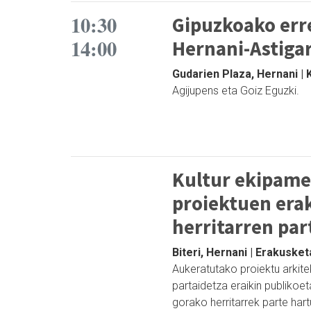
10:30
Gipuzkoako err
14:00
Hernani-Astiga
Gudarien Plaza, Hernani | 
Agijupens eta Goiz Eguzki.
Kultur ekipame
proiektuen era
herritarren par
Biteri, Hernani | Erakuske
Aukeratutako proiektu arkite
partaidetza eraikin publikoe
gorako herritarrek parte har