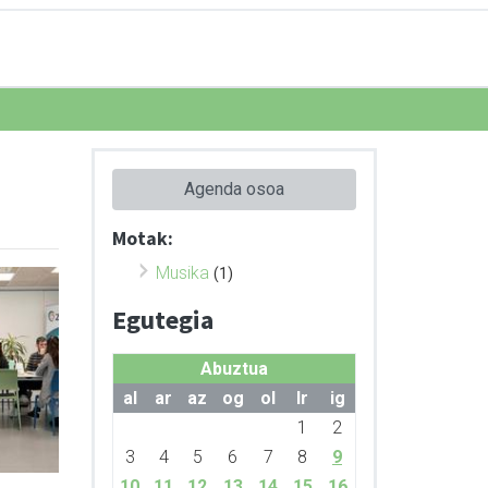
Agenda osoa
Motak:
Musika
(1)
Egutegia
Abuztua
al
ar
az
og
ol
lr
ig
1
2
3
4
5
6
7
8
9
10
11
12
13
14
15
16