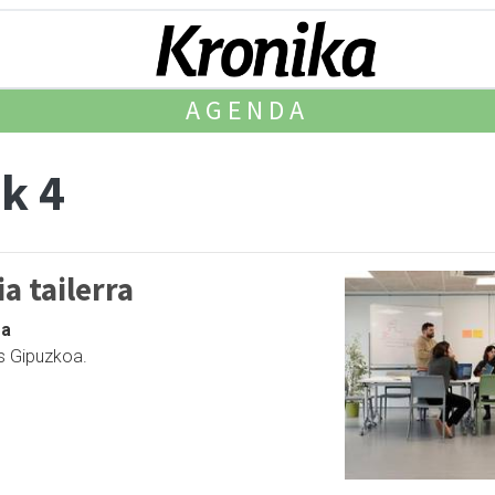
AGENDA
k 4
a tailerra
ga
s Gipuzkoa.