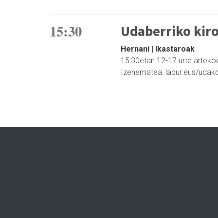
15:30
Udaberriko kiro
Hernani | Ikastaroak
15:30etan 12-17 urte arteko
Izenematea: labur.eus/udako