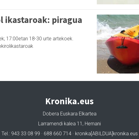
l ikastaroak: piragua
ek; 17:00etan 18-30 urte artekoek.
kirolikastaroak
Kronika.eus
Dobera Euskara Elkartea
Larramendi kalea 11, Hernani
Tel.: 943 33 08 99 · 688 660 714 · kronika[ABILDUA]kronika.eus