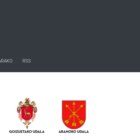
ARAKO
RSS