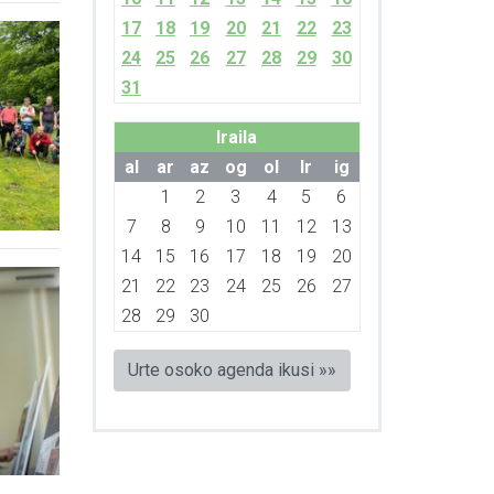
17
18
19
20
21
22
23
24
25
26
27
28
29
30
31
Iraila
al
ar
az
og
ol
lr
ig
1
2
3
4
5
6
7
8
9
10
11
12
13
14
15
16
17
18
19
20
21
22
23
24
25
26
27
28
29
30
Urte osoko agenda ikusi »»