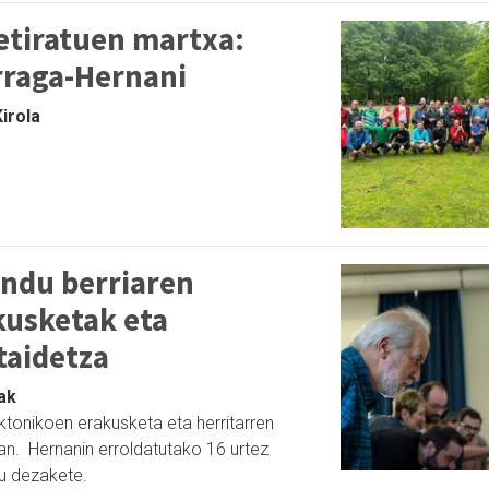
etiratuen martxa:
rraga-Hernani
Kirola
ndu berriaren
kusketak eta
taidetza
tak
ktonikoen erakusketa eta herritarren
tan. Hernanin erroldatutako 16 urtez
tu dezakete.