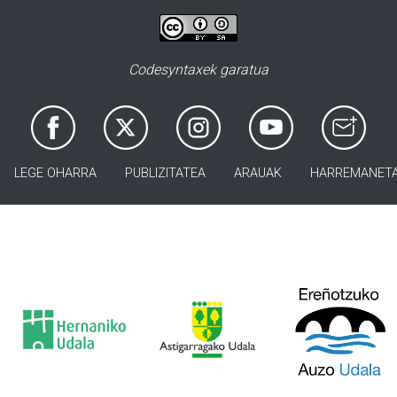
Codesyntaxek garatua
LEGE OHARRA
PUBLIZITATEA
ARAUAK
HARREMANET