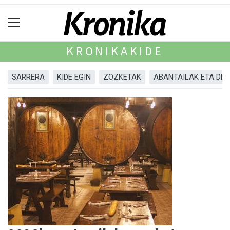
KRONIKAKIDE
SARRERA
KIDE EGIN
ZOZKETAK
ABANTAILAK ETA DE