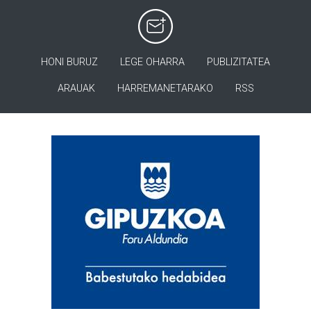
HONI BURUZ
LEGE OHARRA
PUBLIZITATEA
ARAUAK
HARREMANETARAKO
RSS