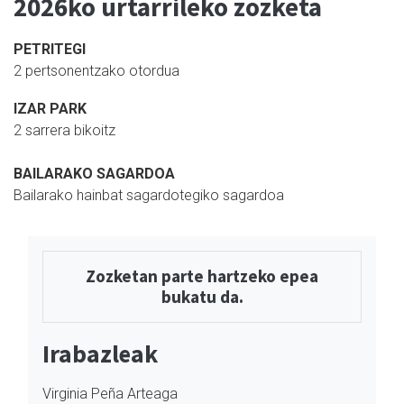
2026ko urtarrileko zozketa
PETRITEGI
2 pertsonentzako otordua
IZAR PARK
2 sarrera bikoitz
BAILARAKO SAGARDOA
Bailarako hainbat sagardotegiko sagardoa
Zozketan parte hartzeko epea
bukatu da.
Irabazleak
Virginia Peña Arteaga