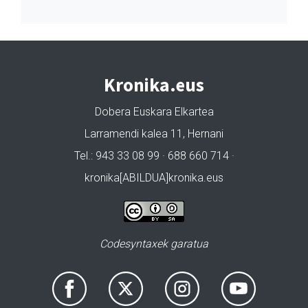
Kronika.eus
Dobera Euskara Elkartea
Larramendi kalea 11, Hernani
Tel.: 943 33 08 99 · 688 660 714 ·
kronika[ABILDUA]kronika.eus
Codesyntaxek garatua